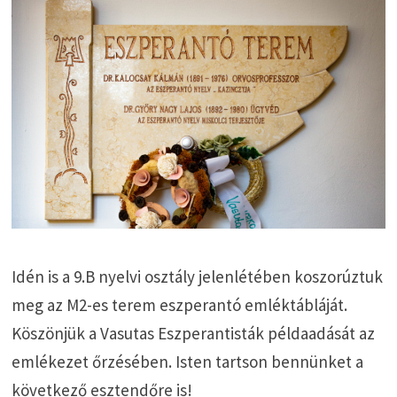
Idén is a 9.B nyelvi osztály jelenlétében koszorúztuk
meg az M2-es terem eszperantó emléktábláját.
Köszönjük a Vasutas Eszperantisták példaadását az
emlékezet őrzésében. Isten tartson bennünket a
következő esztendőre is!