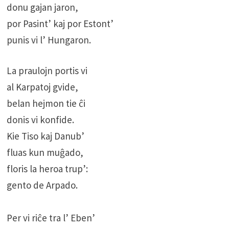
donu gajan jaron,
por Pasint’ kaj por Estont’
punis vi l’ Hungaron.
La praulojn portis vi
al Karpatoj gvide,
belan hejmon tie ĉi
donis vi konfide.
Kie Tiso kaj Danub’
fluas kun muĝado,
floris la heroa trup’:
gento de Arpado.
Per vi riĉe tra l’ Eben’