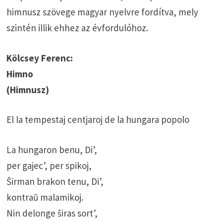
himnusz szövege magyar nyelvre fordítva, mely
szintén illik ehhez az évfordulóhoz.
Kölcsey Ferenc:
Himno
(Himnusz)
El la tempestaj centjaroj de la hungara popolo
La hungaron benu, Di’,
per gajec’, per spikoj,
Ŝirman brakon tenu, Di’,
kontraŭ malamikoj.
Nin delonge ŝiras sort’,