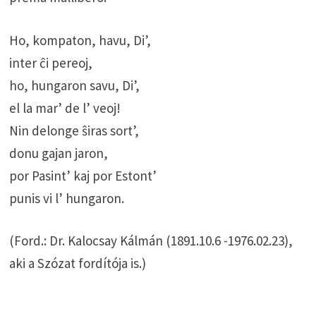
Ho, kompaton, havu, Di’,
inter ĉi pereoj,
ho, hungaron savu, Di’,
el la mar’ de l’ veoj!
Nin delonge ŝiras sort’,
donu gajan jaron,
por Pasint’ kaj por Estont’
punis vi l’ hungaron.
(Ford.: Dr. Kalocsay Kálmán (1891.10.6 -1976.02.23),
aki a Szózat fordítója is.)