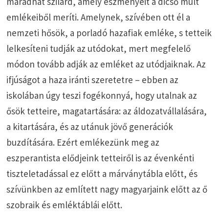
maradhat szilárd, amely eszményeit a dicső múlt
emlékeiből meríti. Amelynek, szívében ott él a
nemzeti hősök, a porladó hazafiak emléke, s tetteik
lelkesíteni tudják az utódokat, mert megfelelő
módon tovább adják az emléket az utódjaiknak. Az
ifjúságot a haza iránti szeretetre – ebben az
iskolában úgy teszi fogékonnyá, hogy utalnak az
ősök tetteire, magatartására: az áldozatvállalására,
a kitartására, és az utánuk jövő generációk
buzdítására. Ezért emlékezünk meg az
eszperantista elődjeink tetteiről is az évenkénti
tiszteletadással ez előtt a márványtábla előtt, és
szívünkben az említett nagy magyarjaink előtt az ő
szobraik és emléktáblái előtt.