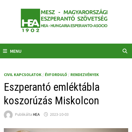
Skip
to
content
MENU
CIVIL KAPCSOLATOK
/
ÉVFORDULÓ
/
RENDEZVÉNYEK
Eszperantó emléktábla
koszorúzás Miskolcon
Publikálta
HEA
2023-10-03