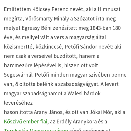
Említettem Kölcsey Ferenc nevét, aki a Himnuszt
megírta, Vörösmarty Mihály a Szózatot írta meg
melyet Egressy Béni zenésített meg 1843-ban 180
éve, és mellyel vált a vers a magyarság által
közismertté, közkinccsé, Petőfi Sándor nevét: aki
nem csak a verseivel buzdított, hanem a
harcmezőre lépésével is, hiszen ott volt
Segesvárnál. Petőfi minden magyar szívében benne
van, ő oltotta belénk a szabadságvágyat. A levert
magyar szabadságharcot a Walesi bárdok
leveréséhez
hasonlította Arany János, és ott van Jókai Mór, aki a
Kőszívű ember fiai
, az Erdély Aranykora és a
Törökvilág Magyarországon
című regényeivel