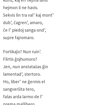
hejmon li ne havis.
Sekvis lin tra val’ kaj mont’
dub’, ĉagren’, amaro,
ĉe l’ piedoj sanga ond’,
supre fajromaro.
Fortikaĵo? Nun ruin’.
Flirtis ĝojhumoro?
Jen, nun anstataŭas ĝin
lamentad’, stertoro.
Ho, liber’ ne ĝermis el
sangverŝita tero,
falas arda larmo de l’
prema mallibero.