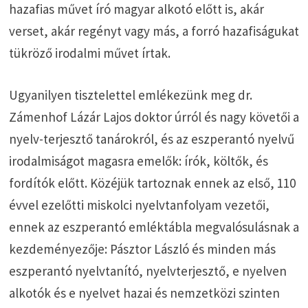
hazafias művet író magyar alkotó előtt is, akár
verset, akár regényt vagy más, a forró hazafiságukat
tükröző irodalmi művet írtak.
Ugyanilyen tisztelettel emlékezünk meg dr.
Zámenhof Lázár Lajos doktor úrról és nagy követői a
nyelv-terjesztő tanárokról, és az eszperantó nyelvű
irodalmiságot magasra emelők: írók, költők, és
fordítók előtt. Közéjük tartoznak ennek az első, 110
évvel ezelőtti miskolci nyelvtanfolyam vezetői,
ennek az eszperantó emléktábla megvalósulásnak a
kezdeményezője: Pásztor László és minden más
eszperantó nyelvtanító, nyelvterjesztő, e nyelven
alkotók és e nyelvet hazai és nemzetközi szinten