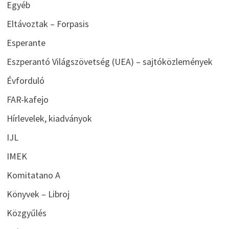
Egyéb
Eltávoztak – Forpasis
Esperante
Eszperantó Világszövetség (UEA) – sajtóközlemények
Évforduló
FAR-kafejo
Hírlevelek, kiadványok
IJL
IMEK
Komitatano A
Könyvek – Libroj
Közgyűlés