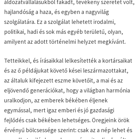
áldozatvállalásukból fakadt, tevékeny szeretet volt,
hajlandóság a haza, és egyben a nagyvilág
szolgálatára. Ez a szolgálat lehetett irodalmi,
politikai, hadi és sok más egyéb területű, olyan,
amilyent az adott történelmi helyzet megkívánt.
Tetteikkel, és írásaikkal lelkesítették a kortársaikat
és az ő példájukat követő kései leszármazottakat,
az általuk kifejezett eszme követőit, a mai és az
eljövendő generációkat, hogy a világban harmónia
uralkodjon, az emberek békében éljenek
egymással, mert igaz emberi és jó gazdasági
fejlődés csak békében lehetséges. Öregjeink örök
érvényű bölcsessége szerint: csak az a nép lehet és