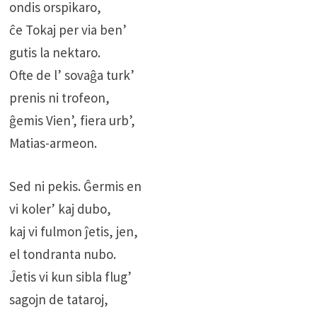
ondis orspikaro,
ĉe Tokaj per via ben’
gutis la nektaro.
Ofte de l’ sovaĝa turk’
prenis ni trofeon,
ĝemis Vien’, fiera urb’,
Matias-armeon.
Sed ni pekis. Ĝermis en
vi koler’ kaj dubo,
kaj vi fulmon ĵetis, jen,
el tondranta nubo.
Ĵetis vi kun sibla flug’
sagojn de tataroj,