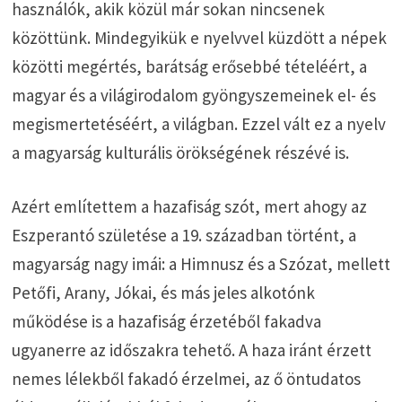
használók, akik közül már sokan nincsenek
közöttünk. Mindegyikük e nyelvvel küzdött a népek
közötti megértés, barátság erősebbé tételéért, a
magyar és a világirodalom gyöngyszemeinek el- és
megismertetéséért, a világban. Ezzel vált ez a nyelv
a magyarság kulturális örökségének részévé is.
Azért említettem a hazafiság szót, mert ahogy az
Eszperantó születése a 19. században történt, a
magyarság nagy imái: a Himnusz és a Szózat, mellett
Petőfi, Arany, Jókai, és más jeles alkotónk
működése is a hazafiság érzetéből fakadva
ugyanerre az időszakra tehető. A haza iránt érzett
nemes lélekből fakadó érzelmei, az ő öntudatos