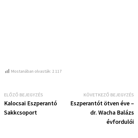
Mostanában olvasták:
2 117
Bejegyzés
Előző
K
ELŐZŐ BEJEGYZÉS
KÖVETKEZŐ BEJEGYZÉS
bejegyzés:
b
Kalocsai Eszperantó
Eszperantót ötven éve –
navigáció
Sakkcsoport
dr. Wacha Balázs
évfordulói