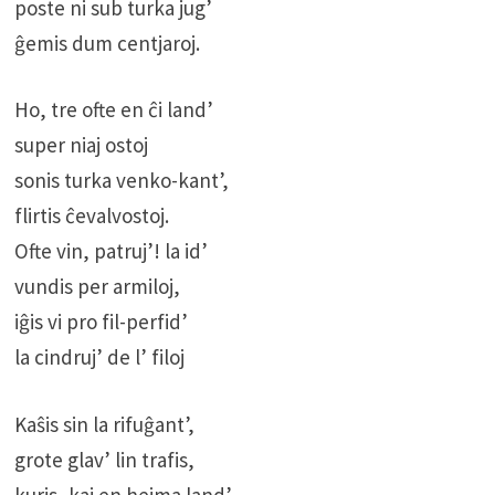
poste ni sub turka jug’
ĝemis dum centjaroj.
Ho, tre ofte en ĉi land’
super niaj ostoj
sonis turka venko-kant’,
flirtis ĉevalvostoj.
Ofte vin, patruj’! la id’
vundis per armiloj,
iĝis vi pro fil-perfid’
la cindruj’ de l’ filoj
Kaŝis sin la rifuĝant’,
grote glav’ lin trafis,
kuris, kaj en hejma land’