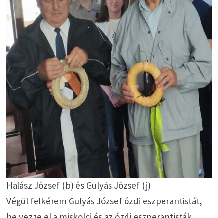
Halász József (b) és Gulyás József (j)
Végül felkérem Gulyás József ózdi eszperantistát,
helyezze el a miskolci és az ózdi eszperantisták