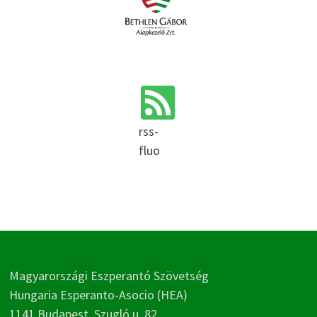
rss-
fluo
Magyarországi Eszperantó Szövetség
Hungaria Esperanto-Asocio (HEA)
1141 Budapest, Szugló u. 82.