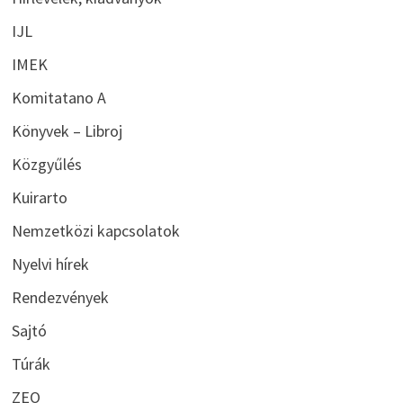
IJL
IMEK
Komitatano A
Könyvek – Libroj
Közgyűlés
Kuirarto
Nemzetközi kapcsolatok
Nyelvi hírek
Rendezvények
Sajtó
Túrák
ZEO