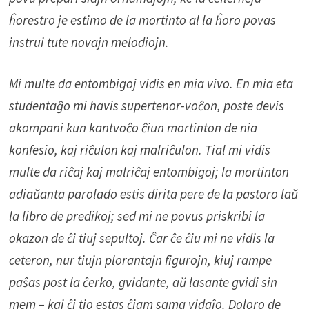
ĥorestro je estimo de la mortinto al la ĥoro povas
instrui tute novajn melodiojn.
Mi multe da entombigoj vidis en mia vivo. En mia eta
studentaĝo mi havis supertenor-voĉon, poste devis
akompani kun kantvoĉo ĉiun mortinton de nia
konfesio, kaj riĉulon kaj malriĉulon. Tial mi vidis
multe da riĉaj kaj malriĉaj entombigoj; la mortinton
adiaŭanta parolado estis dirita pere de la pastoro laŭ
la libro de predikoj; sed mi ne povus priskribi la
okazon de ĉi tiuj sepultoj. Ĉar ĉe ĉiu mi ne vidis la
ceteron, nur tiujn plorantajn figurojn, kiuj rampe
paŝas post la ĉerko, gvidante, aŭ lasante gvidi sin
mem – kaj ĉi tio estas ĉiam sama vidaĵo. Doloro de