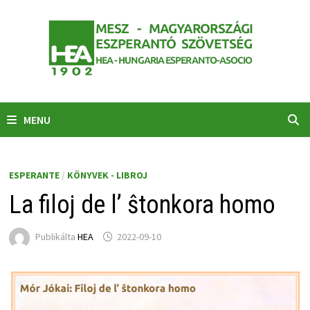
Skip
to
content
MENU
ESPERANTE
/
KÖNYVEK - LIBROJ
La filoj de l’ ŝtonkora homo
Publikálta
HEA
2022-09-10