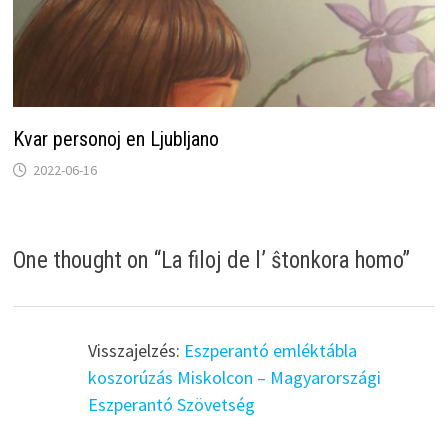
Kvar personoj en Ljubljano
2022-06-16
One thought on “
La filoj de l’ ŝtonkora homo
”
Visszajelzés:
Eszperantó emléktábla
koszorúzás Miskolcon – Magyarországi
Eszperantó Szövetség