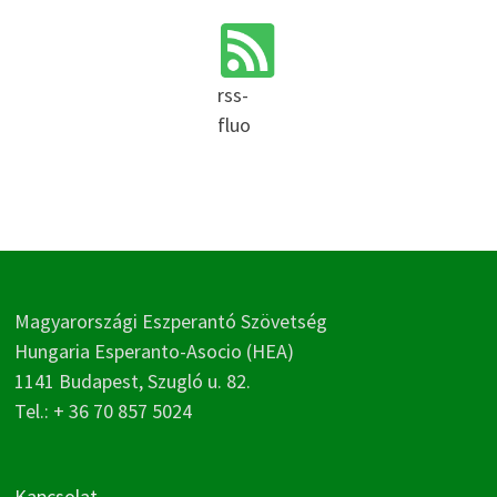
rss-
fluo
Magyarországi Eszperantó Szövetség
Hungaria Esperanto-Asocio (HEA)
1141 Budapest, Szugló u. 82.
Tel.: + 36 70 857 5024
Kapcsolat