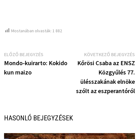
Mostanában olvasták:
1 882
Bejegyzés
Előző
K
ELŐZŐ BEJEGYZÉS
KÖVETKEZŐ BEJEGYZÉS
bejegyzés:
b
Mondo-kuirarto: Kokido
Kőrösi Csaba az ENSZ
navigáció
kun maizo
Közgyűlés 77.
ülésszakának elnöke
szólt az eszperantóról
HASONLÓ BEJEGYZÉSEK