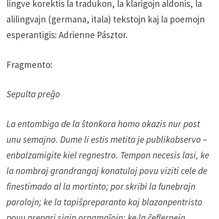
lingve korektis la tradukon, la klarigojn aldonis, la
alilingvajn (germana, itala) tekstojn kaj la poemojn
esperantigis: Adrienne Pásztor.
Fragmento:
Sepulta preĝo
La entombigo de la ŝtonkora homo okazis nur post
unu semajno. Dume li estis metita je publikobservo –
enbalzamigite kiel regnestro. Tempon necesis lasi, ke
la nombraj grandrangaj konatuloj povu viziti cele de
finestimado al la mortinto; por skribi la funebrajn
parolojn; ke la tapiŝpreparanto kaj blazonpentristo
povu prepari siajn ornamaĵojn; ke la ĉeflerneja