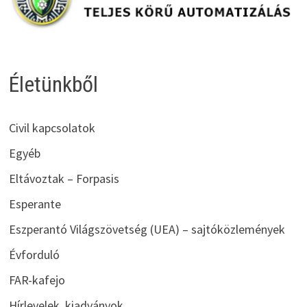
Életünkből
Civil kapcsolatok
Egyéb
Eltávoztak – Forpasis
Esperante
Eszperantó Világszövetség (UEA) – sajtóközlemények
Évforduló
FAR-kafejo
Hírlevelek, kiadványok