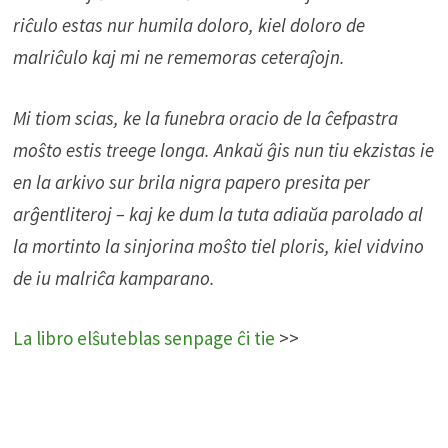
riĉulo estas nur humila doloro, kiel doloro de
malriĉulo kaj mi ne rememoras ceteraĵojn.
Mi tiom scias, ke la funebra oracio de la ĉefpastra
moŝto estis treege longa. Ankaŭ ĝis nun tiu ekzistas ie
en la arkivo sur brila nigra papero presita per
arĝentliteroj – kaj ke dum la tuta adiaŭa parolado al
la mortinto la sinjorina moŝto tiel ploris, kiel vidvino
de iu malriĉa kamparano.
La libro elŝuteblas senpage ĉi tie
>>