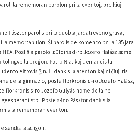
aroli la rememoran parolon pri la eventoj, pro kiuj
enne Pásztor parolis pri la duobla jardatreveno grava,
i la memortabulon. Ŝi parolis de komenco pri la 135 jara
ra HEA. Post ŝia parolo laŭtdiris d-ro Jozefo Halász same
ntolingve la preĝon: Patro Nia, kaj demandis la
studento eltrovis ĝin. Li dankis la atenton kaj ni ĉiuj iris
me de la gimnazio, poste florkronis d-ro Jozefo Halász,
aste florkronis s-ro Jozefo Gulyás nome de la ne
geesperantistoj. Poste s-ino Pásztor dankis la
fermis la rememoran eventon.
e sendis la sciigon: