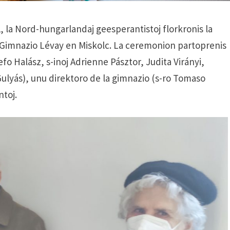
2, la Nord-hungarlandaj geesperantistoj florkronis la
Gimnazio Lévay en Miskolc. La ceremonion partoprenis
efo Halász, s-inoj Adrienne Pásztor, Judita Virányi,
Gulyás), unu direktoro de la gimnazio (s-ro Tomaso
ntoj.