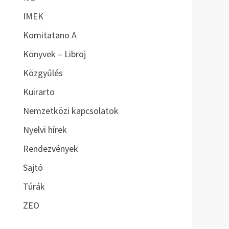
IMEK
Komitatano A
Könyvek – Libroj
Közgyűlés
Kuirarto
Nemzetközi kapcsolatok
Nyelvi hírek
Rendezvények
Sajtó
Túrák
ZEO