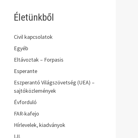
Életünkből
Civil kapcsolatok
Egyéb
Eltávoztak – Forpasis
Esperante
Eszperantó Világszövetség (UEA) –
sajtóközlemények
Évforduló
FAR-kafejo
Hírlevelek, kiadványok
IJL