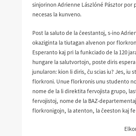
sinjorinon Adrienne Lászlóné Pásztor por p
necesas la kunveno.
Post la saluto de la ĉeestantoj, s-ino Adri
okaziginta la tiutagan alvenon por florkron
Esperanto kaj pri la funkciado de la 120 ja
hungare la salutvortojn, poste diris espera
junularon: kion li diris, ĉu scias iu? Jes, iu 
florkroni. Unue florkronis unu studento no
nome de la li direktita fervojista grupo, l
fervojistoj, nome de la BAZ-departementaj 
florkronigojn, la atenton, la ĉeeston kaj 
Elkor