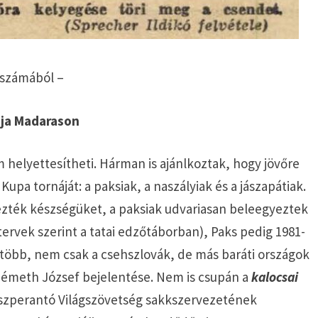
 számából –
ája Madarason
helyettesítheti. Hárman is ajánlkoztak, hogy jövőre
pa tornáját: a paksiak, a naszályiak és a jászapátiak.
jezték készségüket, a paksiak udvariasan beleegyeztek
ervek szerint a tatai edzőtáborban), Paks pedig 1981-
 több, nem csak a csehszlovák, de más baráti országok
. Németh József bejelentése. Nem is csupán a
kalocsai
szperantó Világszövetség sakkszervezetének