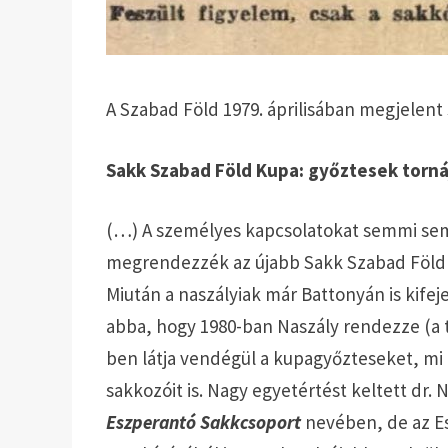
A Szabad Föld 1979. áprilisában megjelent
Sakk Szabad Föld Kupa: győztesek torn
(…) A személyes kapcsolatokat semmi sem 
megrendezzék az újabb Sakk Szabad Föld Ku
Miután a naszályiak már Battonyán is kife
abba, hogy 1980-ban Naszály rendezze (a t
ben látja vendégül a kupagyőzteseket, mi
sakkozóit is. Nagy egyetértést keltett dr
Eszperantó Sakkcsoport
nevében, de az E