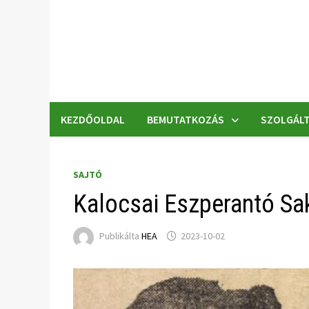
Skip
to
content
KEZDŐOLDAL
BEMUTATKOZÁS
SZOLGÁLT
SAJTÓ
Kalocsai Eszperantó Sa
Publikálta
HEA
2023-10-02