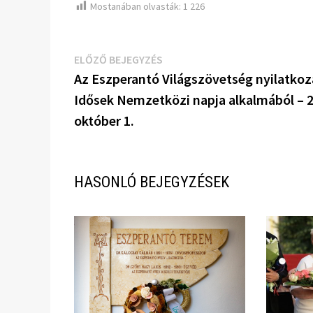
Mostanában olvasták:
1 226
Bejegyzés
Előző
ELŐZŐ BEJEGYZÉS
bejegyzés:
Az Eszperantó Világszövetség nyilatkoz
navigáció
Idősek Nemzetközi napja alkalmából – 
október 1.
HASONLÓ BEJEGYZÉSEK