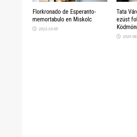
Florkronado de Esperanto-
Tata Vár
memortabulo en Miskolc
ezüst fo
Ködmönn
2022-10-05
2025-08