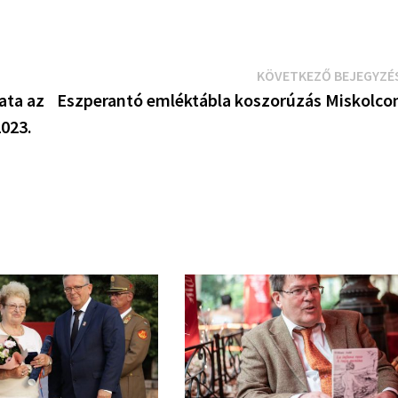
KÖVETKEZŐ BEJEGYZÉ
ata az
Eszperantó emléktábla koszorúzás Miskolco
2023.