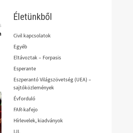
Életünkből
Következő
S
bejegyzés:
n
Civil kapcsolatok
Egyéb
Eltávoztak – Forpasis
Esperante
Eszperantó Világszövetség (UEA) –
sajtóközlemények
Évforduló
FAR-kafejo
Hírlevelek, kiadványok
IJL