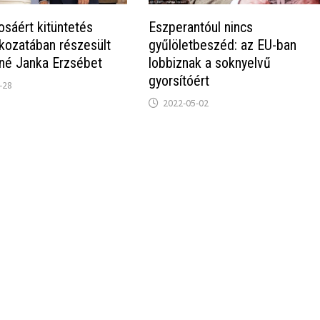
osáért kitüntetés
Eszperantóul nincs
kozatában részesült
gyűlöletbeszéd: az EU-ban
é Janka Erzsébet
lobbiznak a soknyelvű
gyorsítóért
-28
2022-05-02