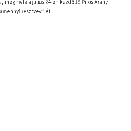
, meghívta a július 24-én kezdődő Piros Arany
lamennyi résztvevőjét.