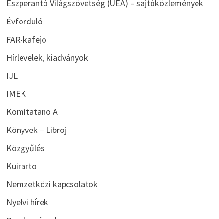
Eszperantó Világszövetség (UEA) – sajtóközlemények
Évforduló
FAR-kafejo
Hírlevelek, kiadványok
IJL
IMEK
Komitatano A
Könyvek – Libroj
Közgyűlés
Kuirarto
Nemzetközi kapcsolatok
Nyelvi hírek