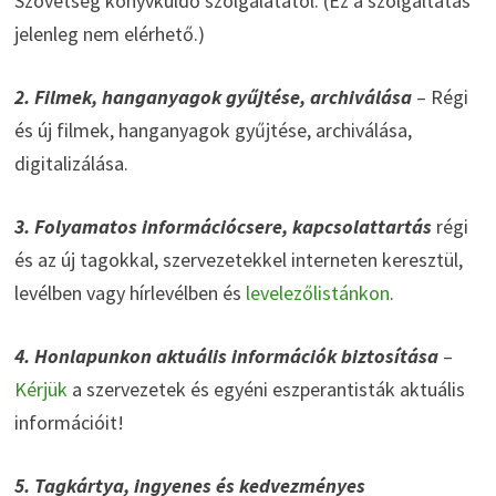
Szövetség könyvküldő szolgálatától. (Ez a szolgáltatás
jelenleg nem elérhető.)
2. Filmek, hanganyagok gyűjtése, archiválása
– Régi
és új filmek, hanganyagok gyűjtése, archiválása,
digitalizálása.
3. Folyamatos információcsere, kapcsolattartás
régi
és az új tagokkal, szervezetekkel interneten keresztül,
levélben vagy hírlevélben és
levelezőlistánkon
.
4. Honlapunkon aktuális információk biztosítása
–
Kérjük
a szervezetek és egyéni eszperantisták aktuális
információit!
5. Tagkártya, ingyenes és kedvezményes