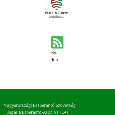
rss-
fluo
Magyarországi Eszperantó Szövetség
Hungaria Esperanto-Asocio (HEA)