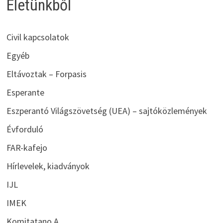
Életünkből
Civil kapcsolatok
Egyéb
Eltávoztak – Forpasis
Esperante
Eszperantó Világszövetség (UEA) – sajtóközlemények
Évforduló
FAR-kafejo
Hírlevelek, kiadványok
IJL
IMEK
Komitatano A