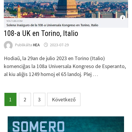
108-a UK en Torino, Italio
Publikálta
HEA
2023-07-29
Hodiaŭ, la 29an de julio 2023 en Torino (Italio)
komenciĝas la 108a Universala Kongreso de Esperanto,
al kiu aliĝis 1249 homoj el 65 landoj. Plej …
Bejegyzések
1
2
3
Következő
lapozása