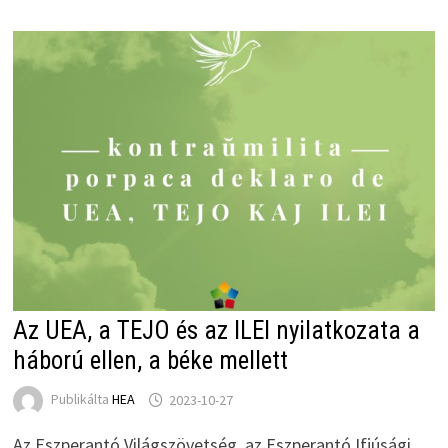
Az UEA, a TEJO és az ILEI nyilatkozata a
háború ellen, a béke mellett
Publikálta
HEA
2023-10-27
Az Eszperantó Világszövetség, az Eszperantó Ifjúsági