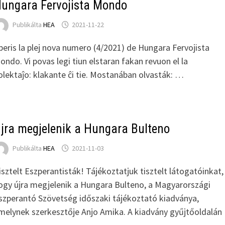
ungara Fervojista Mondo
Publikálta
HEA
2021-11-22
peris la plej nova numero (4/2021) de Hungara Fervojista
ondo. Vi povas legi tiun elstaran fakan revuon el la
olektaĵo: klakante ĉi tie. Mostanában olvasták: …
jra megjelenik a Hungara Bulteno
Publikálta
HEA
2021-11-03
isztelt Eszperantisták! Tájékoztatjuk tisztelt látogatóinkat,
ogy újra megjelenik a Hungara Bulteno, a Magyarországi
szperantó Szövetség időszaki tájékoztató kiadványa,
melynek szerkesztője Anjo Amika. A kiadvány gyűjtőoldalán