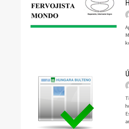
H
A
M
k
Ú
T
h
E
a