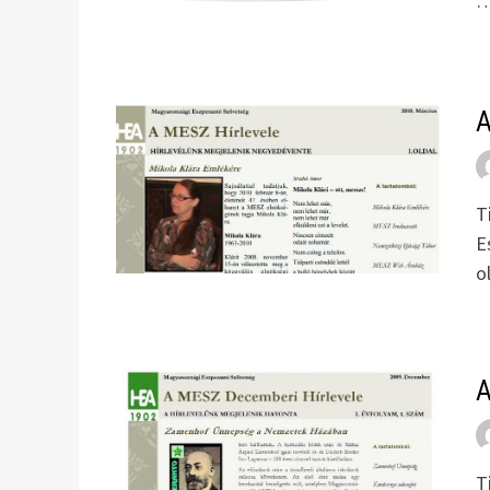
A
T
E
o
A
T