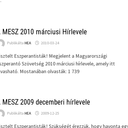
…
 MESZ 2010 márciusi Hírlevele
Publikálta
HEA
2010-03-24
isztelt Eszperantisták! Megjelent a Magyarországi
szperantó Szövetség 2010 márciusi hírlevele, amely itt
lvasható. Mostanában olvasták: 1 739
 MESZ 2009 decemberi hírlevele
Publikálta
HEA
2009-12-25
isztelt Eszperantisták! Szükségét érezzük, hogy havonta eg