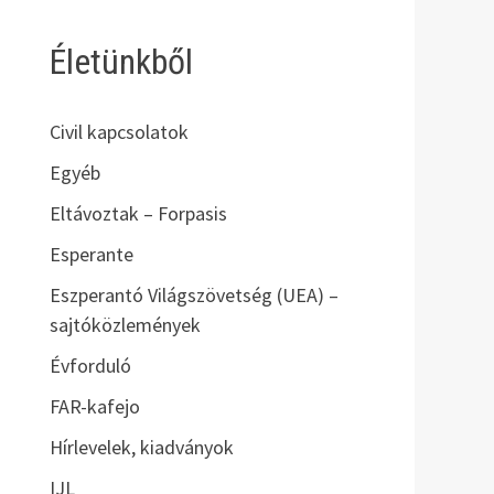
Életünkből
Civil kapcsolatok
Egyéb
Eltávoztak – Forpasis
Esperante
Eszperantó Világszövetség (UEA) –
sajtóközlemények
Évforduló
FAR-kafejo
Hírlevelek, kiadványok
IJL