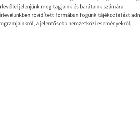
írlevéllel jelenjünk meg tagjaink és barátaink számára.
írlevelünkben rövidített formában fogunk tájékoztatást adn
rogramjainkról, a jelentősebb nemzetközi eseményekről, …