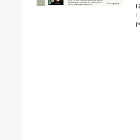
h
H
p