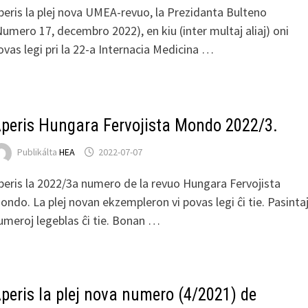
peris la plej nova UMEA-revuo, la Prezidanta Bulteno
Numero 17, decembro 2022), en kiu (inter multaj aliaj) oni
ovas legi pri la 22-a Internacia Medicina …
peris Hungara Fervojista Mondo 2022/3.
Publikálta
HEA
2022-07-07
peris la 2022/3a numero de la revuo Hungara Fervojista
ondo. La plej novan ekzempleron vi povas legi ĉi tie. Pasinta
umeroj legeblas ĉi tie. Bonan …
peris la plej nova numero (4/2021) de