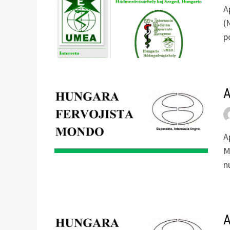
A
(
p
A
A
M
n
A