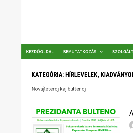
Skip
to
content
KEZDŐOLDAL
BEMUTATKOZÁS
SZOLGÁLT
KATEGÓRIA:
HÍRLEVELEK, KIADVÁNYO
Novaĵleteroj kaj bultenoj
A