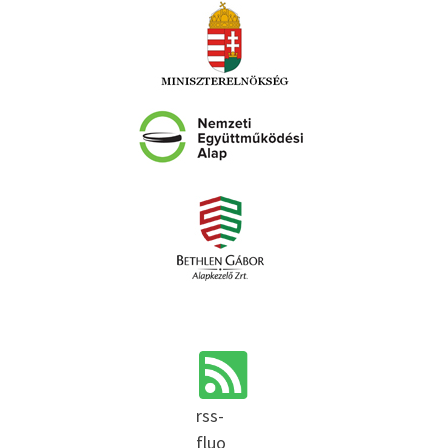
rss-
fluo