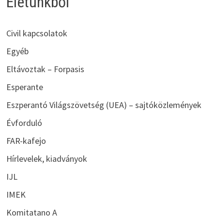
Életünkből
Civil kapcsolatok
Egyéb
Eltávoztak – Forpasis
Esperante
Eszperantó Világszövetség (UEA) – sajtóközlemények
Évforduló
FAR-kafejo
Hírlevelek, kiadványok
IJL
IMEK
Komitatano A