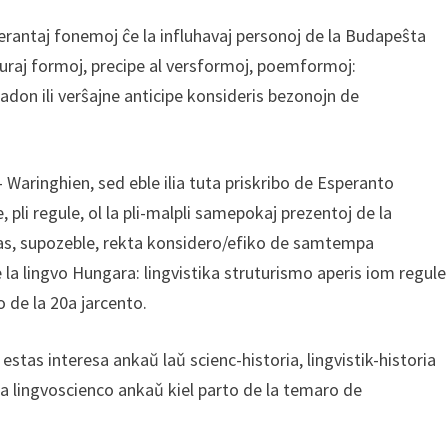
erantaj fonemoj ĉe la influhavaj personoj de la Budapeŝta
raturaj formoj, precipe al versformoj, poemformoj:
don ili verŝajne anticipe konsideris bezonojn de
 Waringhien, sed eble ilia tuta priskribo de Esperanto
, pli regule, ol la pli-malpli samepokaj prezentoj de la
igas, supozeble, rekta konsidero/efiko de samtempa
e la lingvo Hungara: lingvistika struturismo aperis iom regule
o de la 20a jarcento.
tas interesa ankaŭ laǔ scienc-historia, lingvistik-historia
la lingvoscienco ankaǔ kiel parto de la temaro de