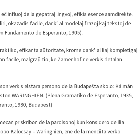
eĉ influoj de la gepatraj lingvoj, efikis esence samdirekte.
iri, okazadis facile, dank’ al modelaj frazoj kaj tekstoj de
en Fundamento de Esperanto, 1905).
lpraktiko, efikanta aŭtoritate, krome dank’ al liaj kompletigaj
nton facile, malgraǔ tio, ke Zamenhof ne verkis detalan
kson verkis elstara persono de la Budapeŝta skolo: Kálmán
aston WARINGHIEN. (Plena Gramatiko de Esperanto, 1935,
ranto, 1980, Budapest).
mecan priskribon de la parolsonoj kun konsidero de ilia
opo Kalocsay – Waringhien, ene de la menciita verko.