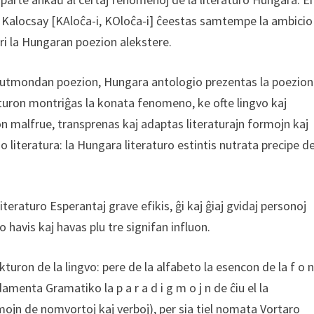
Kalocsay [KAloĉa-i, KOloĉa-i] ĉeestas samtempe la ambicio
eri la Hungaran poezion alekstere.
tutmondan poezion, Hungara antologio prezentas la poezion
uron montriĝas la konata fenomeno, ke ofte lingvo kaj
ron malfrue, transprenas kaj adaptas literaturajn formojn kaj
cio literatura: la Hungara literaturo estintis nutrata precipe d
iteraturo Esperantaj grave efikis, ĝi kaj ĝiaj gvidaj personoj
co havis kaj havas plu tre signifan influon.
kturon de la lingvo: pere de la alfabeto la esencon de la f o 
damenta Gramatiko la p a r a d i g m o j n de ĉiu el la
mojn de nomvortoj kaj verboj), per sia tiel nomata Vortaro