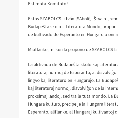
Estimata Komitato!
Estas SZABOLCS István [SAbolĉ, IŜtva:n], rep
Budapeŝta skolo – Literatura Mondo, proponis,
de kultivado de Esperanto en Hungarujo oni a
Miaflanke, mi kun la propono de SZABOLCS Is
La aktivado de Budapeŝta skolo kaj Literatura 
literaturaj normoj de Esperanto, al disvolviĝo 
lingvo kaj literaturo en Hungarujo. La Budapeŝt
kaj literaturaj normoj, disvolviĝon de la inter
proksimaj landoj, sed tra la tuta mondo. La Bu
Hungara kulturo, precipe je la Hungara literat
Esperanto, aliflanke, al Hungaraj kultivantoj de