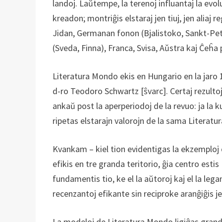
landoj. Laŭtempe, la terenoj influantaj la ev
kreadon; montriĝis elstaraj jen tiuj, jen alia
Jidan, Germanan fonon (Bjalistoko, Sankt-Pet
(Sveda, Finna), Franca, Svisa, Aǔstra kaj Ĉeĥa
Literatura Mondo ekis en Hungario en la jaro
d-ro Teodoro Schwartz [ŝvarc]. Certaj rezulto
ankaŭ post la aperperiodoj de la revuo: ja la 
ripetas elstarajn valorojn de la sama Literat
Kvankam – kiel tion evidentigas la ekzemploj 
efikis en tre granda teritorio, ĝia centro esti
fundamentis tio, ke el la aŭtoroj kaj el la le
recenzantoj efikante sin reciproke aranĝiĝis 
La modeloj de Literatura Mondo ligiĝas grand