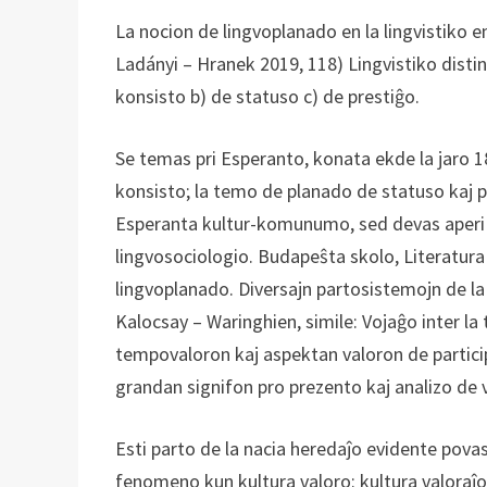
La nocion de lingvoplanado en la lingvistiko 
Ladányi – Hranek 2019, 118) Lingvistiko disti
konsisto b) de statuso c) de prestiĝo.
Se temas pri Esperanto, konata ekde la jaro 1
konsisto; la temo de planado de statuso kaj p
Esperanta kultur-komunumo, sed devas aperi a
lingvosociologio. Budapeŝta skolo, Literatu
lingvoplanado. Diversajn partosistemojn de la
Kalocsay – Waringhien, simile: Vojaĝo inter la
tempovaloron kaj aspektan valoron de partici
grandan signifon pro prezento kaj analizo de 
Esti parto de la nacia heredaĵo evidente povas 
fenomeno kun kultura valoro: kultura valoraĵo