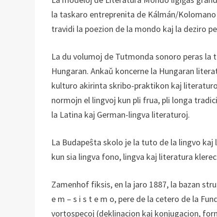
la taskaro entreprenita de Kálmán/Kolomano 
travidi la poezion de la mondo kaj la deziro p
La du volumoj de Tutmonda sonoro peras la 
Hungaran. Ankaǔ koncerne la Hungaran literat
kulturo akirinta skribo-praktikon kaj literatu
normojn el lingvoj kun pli frua, pli longa tradi
la Latina kaj German-lingva literaturoj.
La Budapeŝta skolo je la tuto de la lingvo kaj l
kun sia lingva fono, lingva kaj literatura klere
Zamenhof fiksis, en la jaro 1887, la bazan stru
e m – s i s t e m o, pere de la cetero de la Fun
vortospecoj (deklinacion kaj konjugacion, for