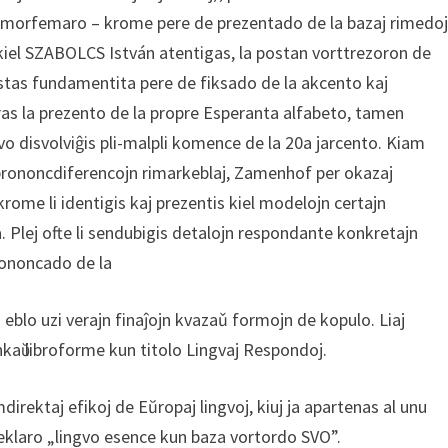
aza morfemaro – krome pere de prezentado de la bazaj rimedo
iel SZABOLCS István atentigas, la postan vorttrezoron de
estas fundamentita pere de fiksado de la akcento kaj
eras la prezento de la propre Esperanta alfabeto, tamen
vo disvolviĝis pli-malpli komence de la 20a jarcento. Kiam
s prononcdiferencojn rimarkeblaj, Zamenhof per okazaj
 krome li identigis kaj prezentis kiel modelojn certajn
a. Plej ofte li sendubigis detalojn respondante konkretajn
ononcado de la
 eblo uzi verajn finaĵojn kvazaǔ formojn de kopulo. Liaj
kaῠ libroforme kun titolo Lingvaj Respondoj.
irektaj efikoj de Eŭropaj lingvoj, kiuj ja apartenas al unu
eklaro „lingvo esence kun baza vortordo SVO”.