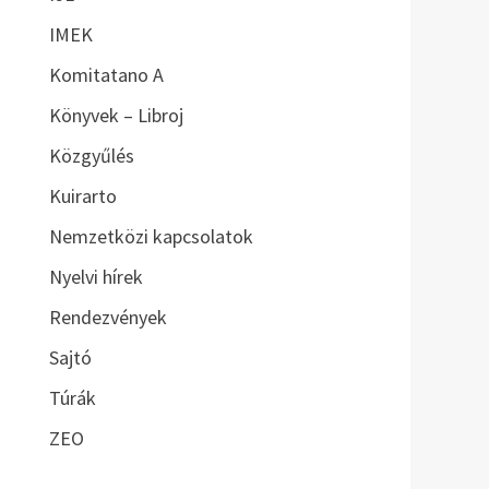
IMEK
Komitatano A
Könyvek – Libroj
Közgyűlés
Kuirarto
Nemzetközi kapcsolatok
Nyelvi hírek
Rendezvények
Sajtó
Túrák
ZEO