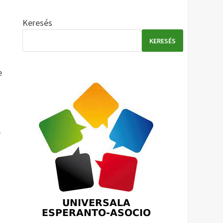
Keresés
KERESÉS
e
e