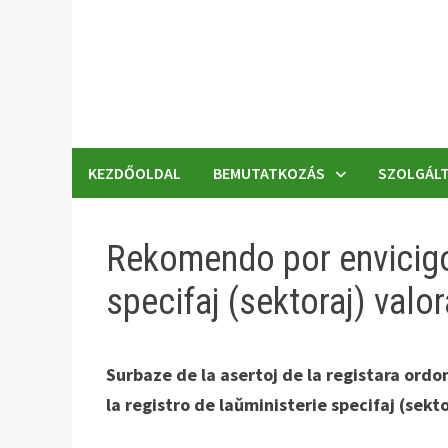
Skip
to
content
KEZDŐOLDAL
BEMUTATKOZÁS
SZOLGÁLT
Rekomendo por envicigo 
specifaj (sektoraj) valor
Surbaze de la asertoj de la registara ordo
la registro de laǔministerie specifaj (sekto