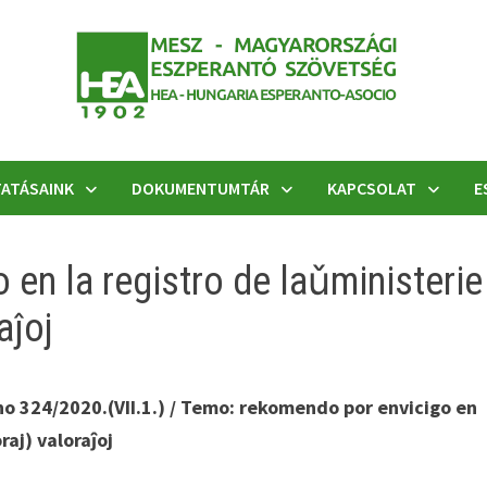
ATÁSAINK
DOKUMENTUMTÁR
KAPCSOLAT
E
en la registro de laǔministerie
aĵoj
no 324/2020.(VII.1.) / Temo: rekomendo por envicigo en
raj) valoraĵoj