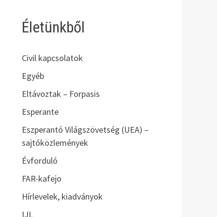
Életünkből
Civil kapcsolatok
Egyéb
Eltávoztak – Forpasis
Esperante
Eszperantó Világszövetség (UEA) –
sajtóközlemények
Évforduló
FAR-kafejo
Hírlevelek, kiadványok
IJL