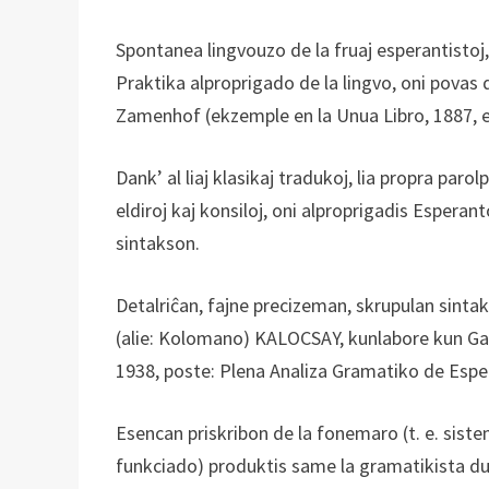
Spontanea lingvouzo de la fruaj esperantistoj, 
Praktika alproprigado de la lingvo, oni povas d
Zamenhof (ekzemple en la Unua Libro, 1887, 
Dank’ al liaj klasikaj tradukoj, lia propra paro
eldiroj kaj konsiloj, oni alproprigadis Espera
sintakson.
Detalriĉan, fajne precizeman, skrupulan sinta
(alie: Kolomano) KALOCSAY, kunlabore kun G
1938, poste: Plena Analiza Gramatiko de Espe
Esencan priskribon de la fonemaro (t. e. siste
funkciado) produktis same la gramatikista du