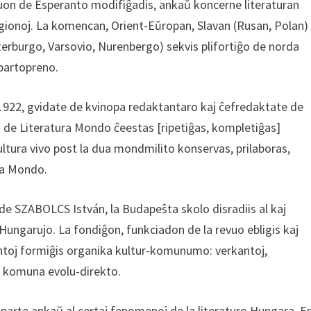
oluon de Esperanto modifiĝadis, ankaǔ koncerne literaturan
j regionoj. La komencan, Orient-Eǔropan, Slavan (Rusan, Polan)
erburgo, Varsovio, Nurenbergo) sekvis plifortiĝo de norda
 partopreno.
 1922, gvidate de kvinopa redaktantaro kaj ĉefredaktate de
j de Literatura Mondo ĉeestas [ripetiĝas, kompletiĝas]
kultura vivo post la dua mondmilito konservas, prilaboras,
ura Mondo.
de SZABOLCS István, la Budapeŝta skolo disradiis al kaj
s Hungarujo. La fondiĝon, funkciadon de la revuo ebligis kaj
gantoj formiĝis organika kultur-komunumo: verkantoj,
je komuna evolu-direkto.
parte ankaŭ al certaj fenomenoj de la literaturo Hungara. E