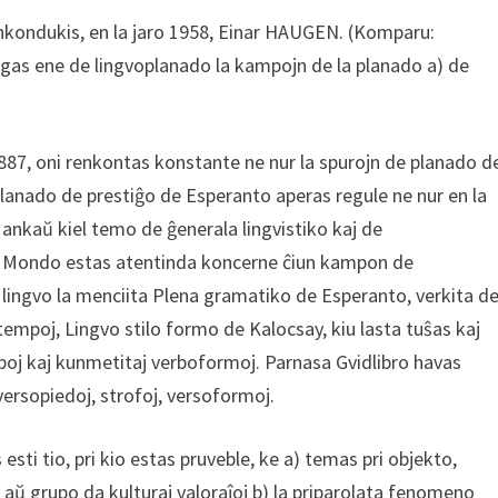
enkondukis, en la jaro 1958, Einar HAUGEN. (Komparu:
ngas ene de lingvoplanado la kampojn de la planado a) de
887, oni renkontas konstante ne nur la spurojn de planado d
lanado de prestiĝo de Esperanto aperas regule ne nur en la
nkaŭ kiel temo de ĝenerala lingvistiko kaj de
ra Mondo estas atentinda koncerne ĉiun kampon de
 lingvo la menciita Plena gramatiko de Esperanto, verkita d
 tempoj, Lingvo stilo formo de Kalocsay, kiu lasta tuŝas kaj
poj kaj kunmetitaj verboformoj. Parnasa Gvidlibro havas
versopiedoj, strofoj, versoformoj.
esti tio, pri kio estas pruveble, ke a) temas pri objekto,
 aŭ grupo da kulturaj valoraĵoj b) la priparolata fenomeno