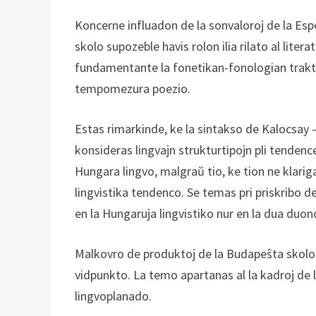
Koncerne influadon de la sonvaloroj de la Esp
skolo supozeble havis rolon ilia rilato al lite
fundamentante la fonetikan-fonologian trakta
tempomezura poezio.
Estas rimarkinde, ke la sintakso de Kalocsay –
konsideras lingvajn strukturtipojn pli tendence
Hungara lingvo, malgraŭ tio, ke tion ne klar
lingvistika tendenco. Se temas pri priskribo d
en la Hungaruja lingvistiko nur en la dua duon
Malkovro de produktoj de la Budapeŝta skolo es
vidpunkto. La temo apartanas al la kadroj de 
lingvoplanado.