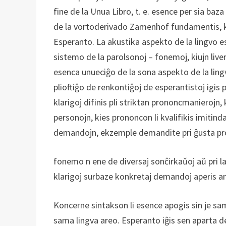
fine de la Unua Libro, t. e. esence per sia b
de la vortoderivado Zamenhof fundamentis, k
Esperanto. La akustika aspekto de la lingvo 
sistemo de la parolsonoj – fonemoj, kiujn liv
esenca unueciĝo de la sona aspekto de la ling
plioftiĝo de renkontiĝoj de esperantistoj igi
klarigoj difinis pli striktan prononcmanierojn,
personojn, kies prononcon li kvalifikis imitind
demandojn, ekzemple demandite pri ĝusta pr
fonemo n ene de diversaj sonĉirkaǔoj aŭ pri la
klarigoj surbaze konkretaj demandoj aperis an
Koncerne sintakson li esence apogis sin je samd
sama lingva areo. Esperanto iĝis sen aparta d