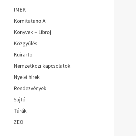
IMEK
Komitatano A
Könyvek – Libroj
Közgyűlés
Kuirarto
Nemzetközi kapcsolatok
Nyelvi hírek
Rendezvények
Sajtó
Túrák
ZEO