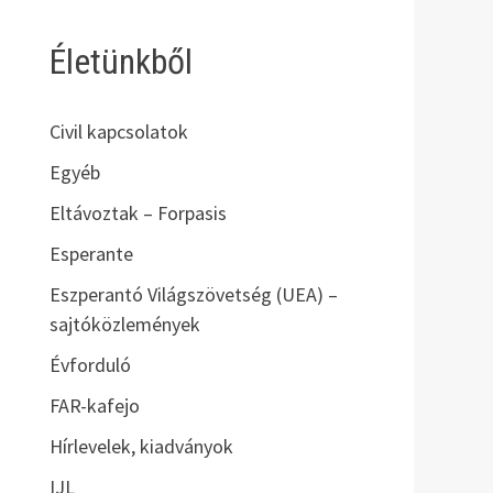
Életünkből
Civil kapcsolatok
Egyéb
Eltávoztak – Forpasis
Esperante
Eszperantó Világszövetség (UEA) –
sajtóközlemények
Évforduló
FAR-kafejo
Hírlevelek, kiadványok
IJL