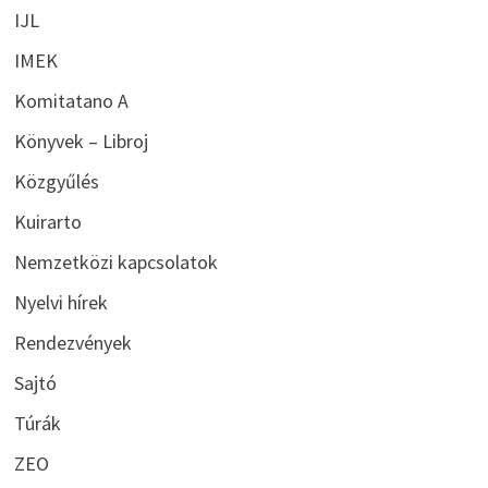
IJL
IMEK
Komitatano A
Könyvek – Libroj
Közgyűlés
Kuirarto
Nemzetközi kapcsolatok
Nyelvi hírek
Rendezvények
Sajtó
Túrák
ZEO