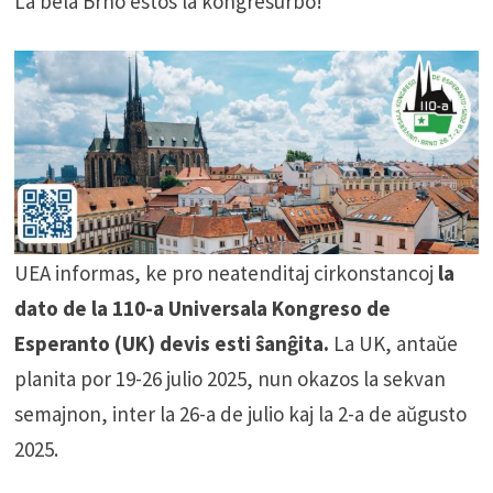
La bela Brno estos la kongresurbo!
UEA informas, ke pro neatenditaj cirkonstancoj
la
dato de la 110-a Universala Kongreso de
Esperanto (UK) devis esti ŝanĝita.
La UK, antaŭe
planita por 19-26 julio 2025, nun okazos la sekvan
semajnon, inter la 26-a de julio kaj la 2-a de aŭgusto
2025.