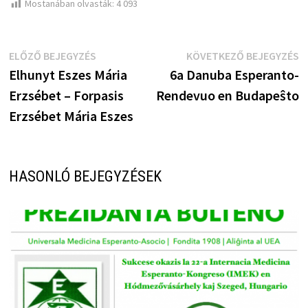
Mostanában olvasták:
4 093
Bejegyzés
Előző
K
ELŐZŐ BEJEGYZÉS
KÖVETKEZŐ BEJEGYZÉS
bejegyzés:
b
Elhunyt Eszes Mária
6a Danuba Esperanto-
navigáció
Erzsébet – Forpasis
Rendevuo en Budapeŝto
Erzsébet Mária Eszes
HASONLÓ BEJEGYZÉSEK