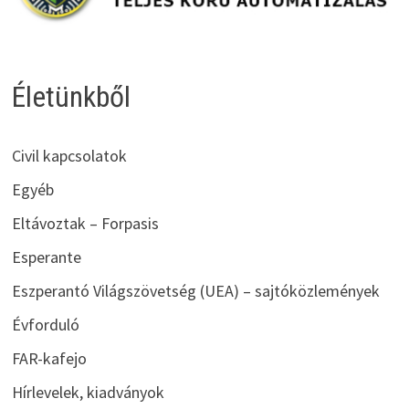
Életünkből
Civil kapcsolatok
Egyéb
Eltávoztak – Forpasis
Esperante
Eszperantó Világszövetség (UEA) – sajtóközlemények
Évforduló
FAR-kafejo
Hírlevelek, kiadványok