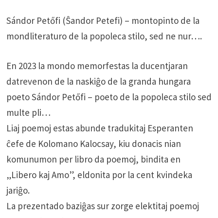
Sándor Petőfi (Ŝandor Petefi) – montopinto de la
mondliteraturo de la popoleca stilo, sed ne nur….
En 2023 la mondo memorfestas la ducentjaran
datrevenon de la naskiĝo de la granda hungara
poeto Sándor Petőfi – poeto de la popoleca stilo sed
multe pli…
Liaj poemoj estas abunde tradukitaj Esperanten
ĉefe de Kolomano Kalocsay, kiu donacis nian
komunumon per libro da poemoj, bind­ita en
„Libero kaj Amo”, eldonita por la cent kvindeka
jariĝo.
La prezentado baziĝas sur zorge elektitaj poemoj