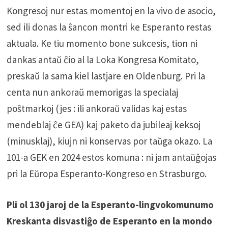
Kongresoj nur estas momentoj en la vivo de asocio,
sed ili donas la ŝancon montri ke Esperanto restas
aktuala. Ke tiu momento bone sukcesis, tion ni
dankas antaŭ ĉio al la Loka Kongresa Komitato,
preskaŭ la sama kiel lastjare en Oldenburg. Pri la
centa nun ankoraŭ memorigas la specialaj
poŝtmarkoj (jes : ili ankoraŭ validas kaj estas
mendeblaj ĉe GEA) kaj paketo da jubileaj keksoj
(minusklaj), kiujn ni konservas por taŭga okazo. La
101-a GEK en 2024 estos komuna : ni jam antaŭĝojas
pri la Eŭropa Esperanto-Kongreso en Strasburgo.
Pli ol 130 jaroj de la Esperanto-lingvokomunumo
Kreskanta disvastiĝo de Esperanto en la mondo