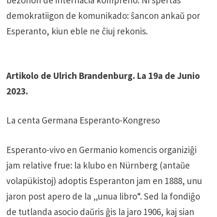
bezonon de internacia kompreno. Ni spertas
demokratiigon de komunikado: ŝancon ankaŭ por
Esperanto, kiun eble ne ĉiuj rekonis.
Artikolo de Ulrich Brandenburg. La 19a de Junio
2023.
La centa Germana Esperanto-Kongreso
Esperanto-vivo en Germanio komencis organiziĝi
jam relative frue: la klubo en Nürnberg (antaŭe
volapükistoj) adoptis Esperanton jam en 1888, unu
jaron post apero de la „unua libro“. Sed la fondiĝo
de tutlanda asocio daŭris ĝis la jaro 1906, kaj sian