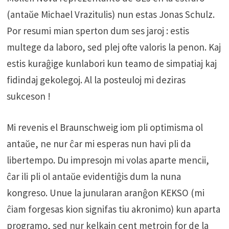
(antaŭe Michael Vrazitulis) nun estas Jonas Schulz.
Por resumi mian sperton dum ses jaroj : estis
multege da laboro, sed plej ofte valoris la penon. Kaj
estis kuraĝige kunlabori kun teamo de simpatiaj kaj
fidindaj gekolegoj. Al la posteuloj mi deziras
sukceson !
Mi revenis el Braunschweig iom pli optimisma ol
antaŭe, ne nur ĉar mi esperas nun havi pli da
libertempo. Du impresojn mi volas aparte mencii,
ĉar ili pli ol antaŭe evidentiĝis dum la nuna
kongreso. Unue la junularan aranĝon KEKSO (mi
ĉiam forgesas kion signifas tiu akronimo) kun aparta
programo, sed nur kelkajn cent metrojn for de la