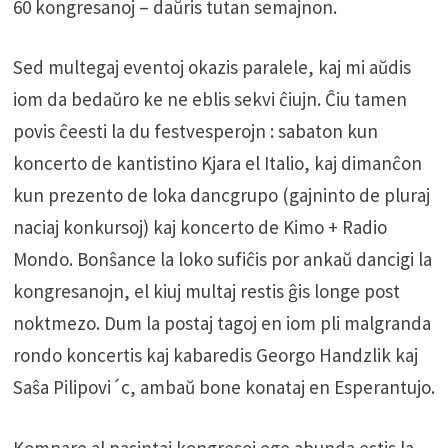
60 kongresanoj – daŭris tutan semajnon.
Sed multegaj eventoj okazis paralele, kaj mi aŭdis
iom da bedaŭro ke ne eblis sekvi ĉiujn. Ĉiu tamen
povis ĉeesti la du festvesperojn : sabaton kun
koncerto de kantistino Kjara el Italio, kaj dimanĉon
kun prezento de loka dancgrupo (gajninto de pluraj
naciaj konkursoj) kaj koncerto de Kimo + Radio
Mondo. Bonŝance la loko sufiĉis por ankaŭ dancigi la
kongresanojn, el kiuj multaj restis ĝis longe post
noktmezo. Dum la postaj tagoj en iom pli malgranda
rondo koncertis kaj kabaredis Georgo Handzlik kaj
Saŝa Pilipovi´c, ambaŭ bone konataj en Esperantujo.
Kompare al pasintaj kongresoj ege abunda estis la