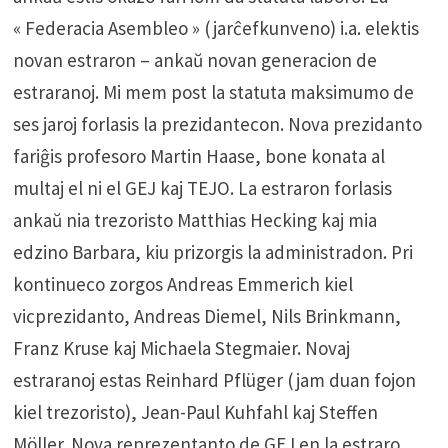
« Federacia Asembleo » (jarĉefkunveno) i.a. elektis
novan estraron – ankaŭ novan generacion de
estraranoj. Mi mem post la statuta maksimumo de
ses jaroj forlasis la prezidantecon. Nova prezidanto
fariĝis profesoro Martin Haase, bone konata al
multaj el ni el GEJ kaj TEJO. La estraron forlasis
ankaŭ nia trezoristo Matthias Hecking kaj mia
edzino Barbara, kiu prizorgis la administradon. Pri
kontinueco zorgos Andreas Emmerich kiel
vicprezidanto, Andreas Diemel, Nils Brinkmann,
Franz Kruse kaj Michaela Stegmaier. Novaj
estraranoj estas Reinhard Pflüger (jam duan fojon
kiel trezoristo), Jean-Paul Kuhfahl kaj Steffen
Möller. Nova reprezentanto de GEJ en la estraro