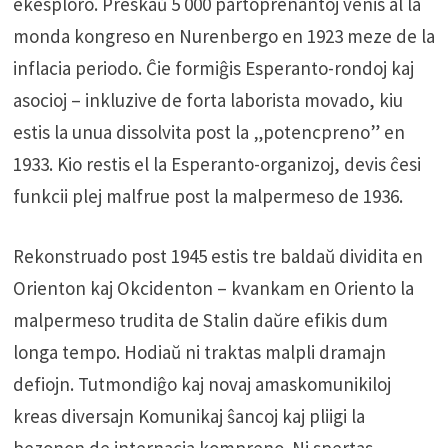
ekesploro. Preskaŭ 5 000 partoprenantoj venis al la
monda kongreso en Nurenbergo en 1923 meze de la
inflacia periodo. Ĉie formiĝis Esperanto-rondoj kaj
asocioj – inkluzive de forta laborista movado, kiu
estis la unua dissolvita post la „potencpreno” en
1933. Kio restis el la Esperanto-organizoj, devis ĉesi
funkcii plej malfrue post la malpermeso de 1936.
Rekonstruado post 1945 estis tre baldaŭ dividita en
Orienton kaj Okcidenton – kvankam en Oriento la
malpermeso trudita de Stalin daŭre efikis dum
longa tempo. Hodiaŭ ni traktas malpli dramajn
defiojn. Tutmondiĝo kaj novaj amaskomunikiloj
kreas diversajn Komunikaj ŝancoj kaj pliigi la