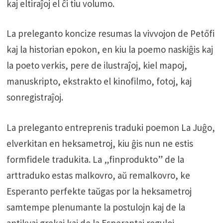
kaj eltiraĵoj el ĉi tiu volumo.
La preleganto koncize resumas la vivvojon de Petőfi
kaj la historian epokon, en kiu la poemo naskiĝis kaj
la poeto verkis, pere de ilustraĵoj, kiel mapoj,
manuskripto, ekstrakto el kinofilmo, fotoj, kaj
sonregistraĵoj.
La preleganto entreprenis traduki poemon La Juĝo,
elverkitan en heksametroj, kiu ĝis nun ne estis
formfidele tradukita. La „finprodukto” de la
arttraduko estas malkovro, aŭ remalkovro, ke
Esperanto perfekte taŭgas por la heksametroj
samtempe plenumante la postulojn kaj de la
antikvaj grekaj kaj de la Esperantaj reguloj.