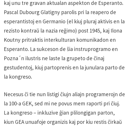
kaj unu tre gravan aktualan aspekton de Esperanto.
Pascal Dubourg Glatigny parolis pri la reapero de
esperantistoj en Germanio (el kiuj pluraj aktivis en la
rezisto kontraŭ la nazia reĝimo) post 1945, kaj Ilona
Koutny pritraktis interkulturan komunikadon en
Esperanto. La sukceson de ŝia instruprogramo en
Pozna´n ilustris ne laste la grupeto de ĉinaj
gestudentoj, kiuj partoprenis en la junulara parto de
la kongreso.
Necesus ĉi tie nun listigi ĉiujn aliajn programerojn de
la 100-a GEK, sed mi ne povus mem raporti pri ĉiuj.
La kongreso – inkluzive ĝian plilongigan parton,
kiun GEA unuafoje organizis kaj por kiu restis ĉirkaŭ