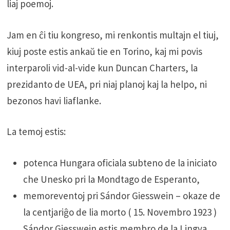
liaj poemoj.
Jam en ĉi tiu kongreso, mi renkontis multajn el tiuj,
kiuj poste estis ankaŭ tie en Torino, kaj mi povis
interparoli vid-al-vide kun Duncan Charters, la
prezidanto de UEA, pri niaj planoj kaj la helpo, ni
bezonos havi liaflanke.
La temoj estis:
potenca Hungara oficiala subteno de la iniciato
che Unesko pri la Mondtago de Esperanto,
memoreventoj pri Sándor Giesswein – okaze de
la centjariĝo de lia morto ( 15. Novembro 1923 )
Sándor Giesswein estis membro de la Lingva