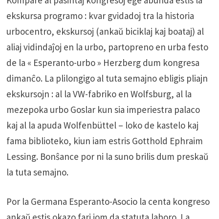
ekskursa programo : kvar gvidadoj tra la historia
urbocentro, ekskursoj (ankaŭ biciklaj kaj boataj) al
aliaj vidindaĵoj en la urbo, partopreno en urba festo
de la « Esperanto-urbo » Herzberg dum kongresa
dimanĉo. La plilongigo al tuta semajno ebligis pliajn
ekskursojn : al la VW-fabriko en Wolfsburg, al la
mezepoka urbo Goslar kun sia imperiestra palaco
kaj al la apuda Wolfenbüttel – loko de kastelo kaj
fama biblioteko, kiun iam estris Gotthold Ephraim
Lessing. Bonŝance por ni la suno brilis dum preskaŭ
la tuta semajno.
Por la Germana Esperanto-Asocio la centa kongreso
ankaŭ estis okazo fari iom da statuta laboro. La