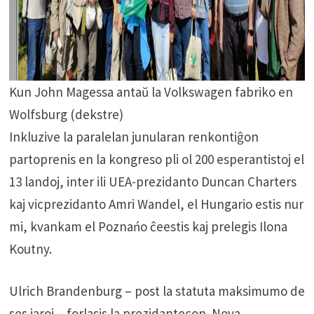
Kun John Magessa antaŭ la Volkswagen fabriko en
Wolfsburg (dekstre)
Inkluzive la paralelan junularan renkontiĝon
partoprenis en la kongreso pli ol 200 esperantistoj el
13 landoj, inter ili UEA-prezidanto Duncan Charters
kaj vicprezidanto Amri Wandel, el Hungario estis nur
mi, kvankam el Poznańo ĉeestis kaj prelegis Ilona
Koutny.
Ulrich Brandenburg – post la statuta maksimumo de
ses jaroj – forlasis la prezidantecon. Nova