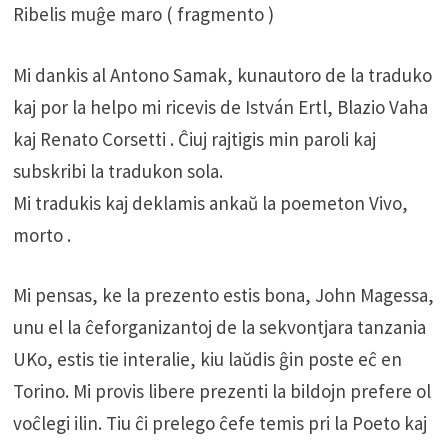
Ribelis muĝe maro ( fragmento )
Mi dankis al Antono Samak, kunautoro de la traduko
kaj por la helpo mi ricevis de István Ertl, Blazio Vaha
kaj Renato Corsetti . Ĉiuj rajtigis min paroli kaj
subskribi la tradukon sola.
Mi tradukis kaj deklamis ankaŭ la poemeton Vivo,
morto .
Mi pensas, ke la prezento estis bona, John Magessa,
unu el la ĉeforganizantoj de la sekvontjara tanzania
UKo, estis tie interalie, kiu laŭdis ĝin poste eĉ en
Torino. Mi provis libere prezenti la bildojn prefere ol
voĉlegi ilin. Tiu ĉi prelego ĉefe temis pri la Poeto kaj