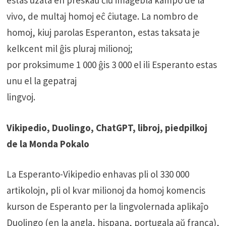
estas uzata en preskaŭ ĉiu imagebla kampo de la
vivo, de multaj homoj eĉ ĉiutage. La nombro de
homoj, kiuj parolas Esperanton, estas taksata je
kelkcent mil ĝis pluraj milionoj;
por proksimume 1 000 ĝis 3 000 el ili Esperanto estas
unu el la gepatraj
lingvoj.
Vikipedio, Duolingo, ChatGPT, libroj, piedpilkoj
de la Monda Pokalo
La Esperanto-Vikipedio enhavas pli ol 330 000
artikolojn, pli ol kvar milionoj da homoj komencis
kurson de Esperanto per la lingvolernada aplikaĵo
Duolingo (en la angla, hispana, portugala aŭ franca),