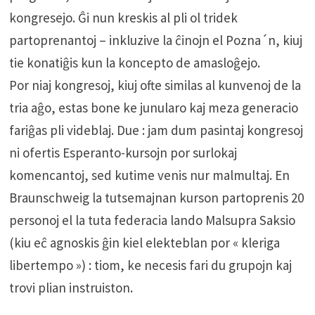
kongresejo. Ĝi nun kreskis al pli ol tridek
partoprenantoj – inkluzive la ĉinojn el Pozna´n, kiuj
tie konatiĝis kun la koncepto de amasloĝejo.
Por niaj kongresoj, kiuj ofte similas al kunvenoj de la
tria aĝo, estas bone ke junularo kaj meza generacio
fariĝas pli videblaj. Due : jam dum pasintaj kongresoj
ni ofertis Esperanto-kursojn por surlokaj
komencantoj, sed kutime venis nur malmultaj. En
Braunschweig la tutsemajnan kurson partoprenis 20
personoj el la tuta federacia lando Malsupra Saksio
(kiu eĉ agnoskis ĝin kiel elekteblan por « kleriga
libertempo ») : tiom, ke necesis fari du grupojn kaj
trovi plian instruiston.