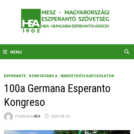
Skip
to
content
MENU
ESPERANTE
/
KOMITATANO A
/
NEMZETKÖZI KAPCSOLATOK
100a Germana Esperanto
Kongreso
Publikálta
HEA
2023-08-23