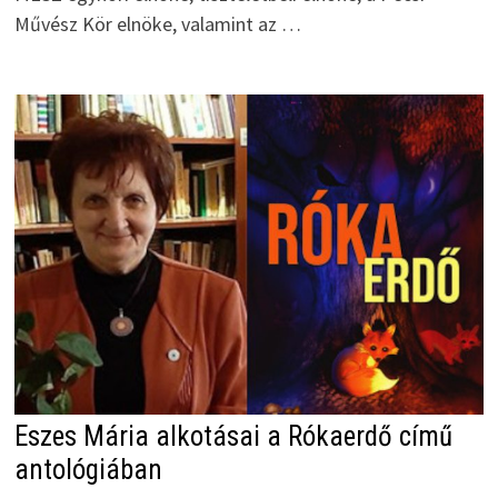
Művész Kör elnöke, valamint az …
Eszes Mária alkotásai a Rókaerdő című
antológiában