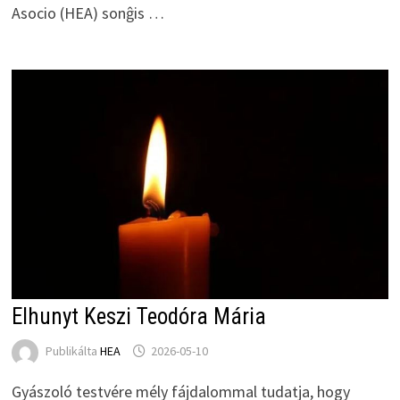
Asocio (HEA) sonĝis …
Elhunyt Keszi Teodóra Mária
Publikálta
HEA
2026-05-10
Gyászoló testvére mély fájdalommal tudatja, hogy