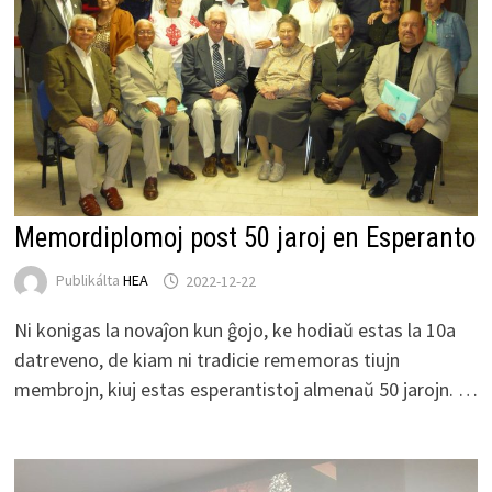
Memordiplomoj post 50 jaroj en Esperanto
Publikálta
HEA
2022-12-22
Ni konigas la novaĵon kun ĝojo, ke hodiaŭ estas la 10a
datreveno, de kiam ni tradicie rememoras tiujn
membrojn, kiuj estas esperantistoj almenaŭ 50 jarojn. …