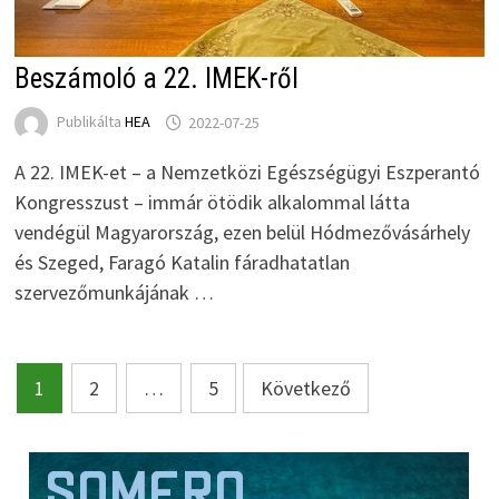
Beszámoló a 22. IMEK-ről
Publikálta
HEA
2022-07-25
A 22. IMEK-et – a Nemzetközi Egészségügyi Eszperantó
Kongresszust – immár ötödik alkalommal látta
vendégül Magyarország, ezen belül Hódmezővásárhely
és Szeged, Faragó Katalin fáradhatatlan
szervezőmunkájának …
Bejegyzések
1
2
…
5
Következő
lapozása