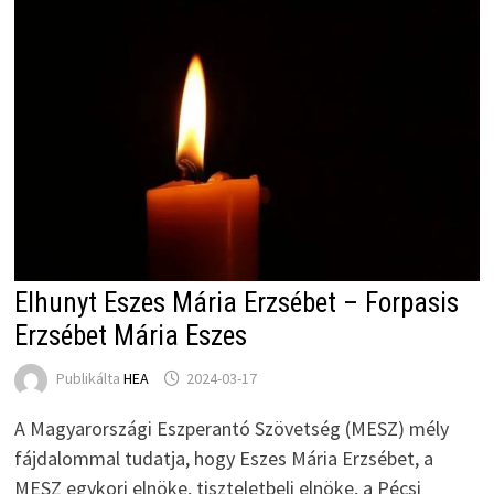
Elhunyt Eszes Mária Erzsébet – Forpasis
Erzsébet Mária Eszes
Publikálta
HEA
2024-03-17
A Magyarországi Eszperantó Szövetség (MESZ) mély
fájdalommal tudatja, hogy Eszes Mária Erzsébet, a
MESZ egykori elnöke, tiszteletbeli elnöke, a Pécsi