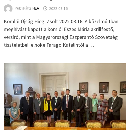
Publikálta
HEA
2022-08-16
Komlói Újság Hiegl Zsolt 2022.08.16. A közelmúltban
meghívást kapott a komlói Eszes Mária akrillfestő,
versíró, mint a Magyarországi Eszperantó Szövetség
tiszteletbeli elnöke Faragó Katalintól a …