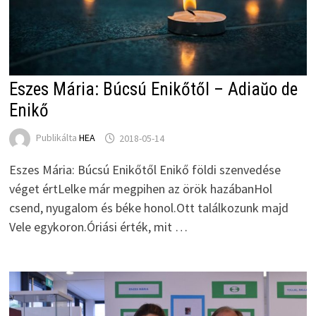
Eszes Mária: Búcsú Enikőtől – Adiaŭo de
Enikő
Publikálta
HEA
2018-05-14
Eszes Mária: Búcsú Enikőtől Enikő földi szenvedése
véget értLelke már megpihen az örök hazábanHol
csend, nyugalom és béke honol.Ott találkozunk majd
Vele egykoron.Óriási érték, mit …