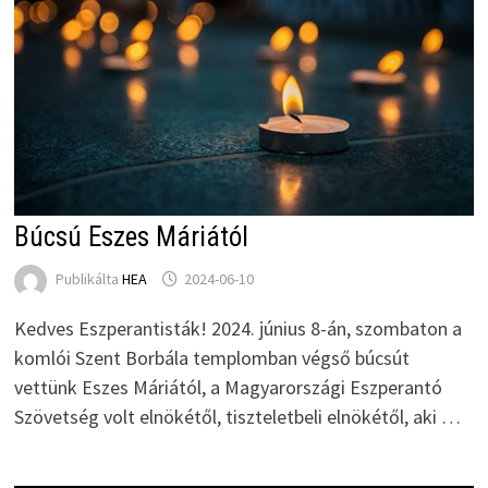
Búcsú Eszes Máriától
Publikálta
HEA
2024-06-10
Kedves Eszperantisták! 2024. június 8-án, szombaton a
komlói Szent Borbála templomban végső búcsút
vettünk Eszes Máriától, a Magyarországi Eszperantó
Szövetség volt elnökétől, tiszteletbeli elnökétől, aki …