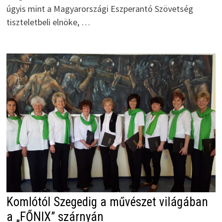
úgyis mint a Magyarországi Eszperantó Szövetség
tiszteletbeli elnöke, …
Komlótól Szegedig a művészet világában
a „FŐNIX” szárnyán