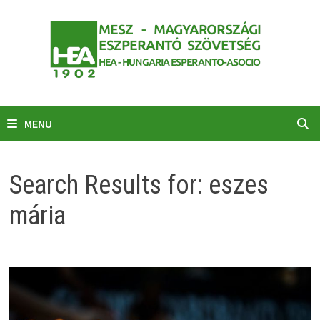
Skip
to
content
MENU
Search Results for:
eszes
mária