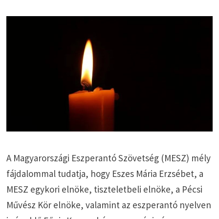
A Magyarországi Eszperantó Szövetség (MESZ) mély
fájdalommal tudatja, hogy Eszes Mária Erzsébet, a
MESZ egykori elnöke, tiszteletbeli elnöke, a Pécsi
Művész Kör elnöke, valamint az eszperantó nyelven