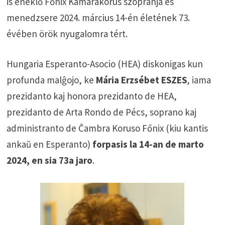
is éneklő Főnix Kamarakórus szopránja és
menedzsere 2024. március 14-én életének 73.
évében örök nyugalomra tért.
Hungaria Esperanto-Asocio (HEA) diskonigas kun
profunda malĝojo, ke
Mária Erzsébet ESZES
, iama
prezidanto kaj honora prezidanto de HEA,
prezidanto de Arta Rondo de Pécs, soprano kaj
administranto de Ĉambra Koruso Főnix (kiu kantis
ankaŭ en Esperanto)
forpasis la 14-an de marto
2024, en sia 73a jaro
.