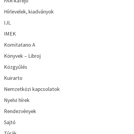
FAR-kafejo
Hírlevelek, kiadványok
IJL
IMEK
Komitatano A
Könyvek – Libroj
Közgyűlés
Kuirarto
Nemzetközi kapcsolatok
Nyelvi hírek
Rendezvények
Sajtó
Túrák