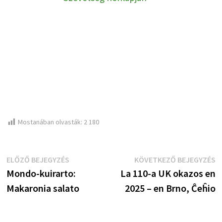
Mostanában olvasták:
2 180
Bejegyzés
Előző
K
ELŐZŐ BEJEGYZÉS
KÖVETKEZŐ BEJEGYZÉS
bejegyzés:
b
Mondo-kuirarto:
La 110-a UK okazos en
navigáció
Makaronia salato
2025 – en Brno, Ĉeĥio