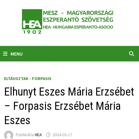
Skip
to
content
MENU
ELTÁVOZTAK - FORPASIS
Elhunyt Eszes Mária Erzsébet
– Forpasis Erzsébet Mária
Eszes
Publikálta
HEA
2024-03-17