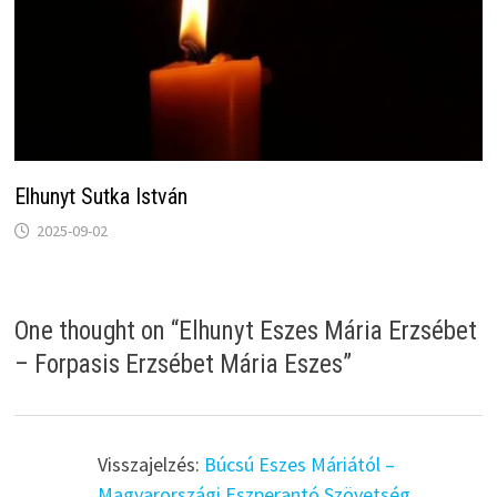
Elhunyt Sutka István
2025-09-02
One thought on “
Elhunyt Eszes Mária Erzsébet
– Forpasis Erzsébet Mária Eszes
”
Visszajelzés:
Búcsú Eszes Máriától –
Magyarországi Eszperantó Szövetség