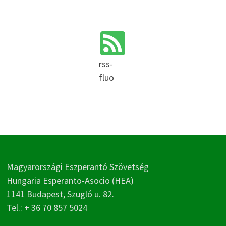
rss-
fluo
Magyarországi Eszperantó Szövetség
Hungaria Esperanto-Asocio (HEA)
1141 Budapest, Szugló u. 82.
Tel.: + 36 70 857 5024