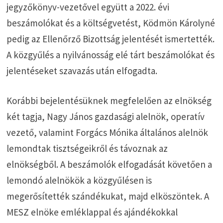
jegyzőkönyv-vezetővel együtt a 2022. évi
beszámolókat és a költségvetést, Ködmön Károlyné
pedig az Ellenőrző Bizottság jelentését ismertették.
A közgyűlés a nyilvánosság elé tárt beszámolókat és
jelentéseket szavazás után elfogadta.
Korábbi bejelentésüknek megfelelően az elnökség
két tagja, Nagy János gazdasági alelnök, operatív
vezető, valamint Forgács Mónika általános alelnök
lemondtak tisztségeikről és távoznak az
elnökségből. A beszámolók elfogadását követően a
lemondó alelnökök a közgyűlésen is
megerősítették szándékukat, majd elköszöntek. A
MESZ elnöke emléklappal és ajándékokkal