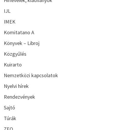
Hírlevelek, kiadványok
IJL
IMEK
Komitatano A
Könyvek – Libroj
Közgyűlés
Kuirarto
Nemzetközi kapcsolatok
Nyelvi hírek
Rendezvények
Sajtó
Túrák
ZEO