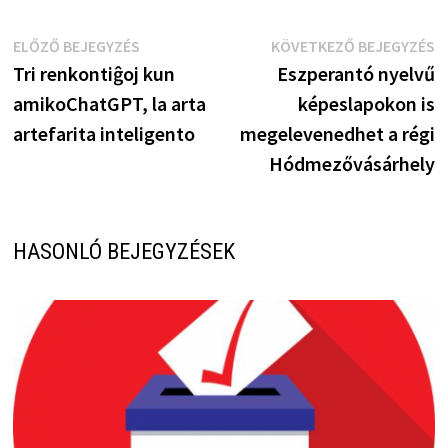
Bejegyzés
Előző
K
ELŐZŐ BEJEGYZÉS
KÖVETKEZŐ BEJEGYZÉS
bejegyzés:
b
Tri renkontiĝoj kun
Eszperantó nyelvű
navigáció
amikoChatGPT, la arta
képeslapokon is
artefarita inteligento
megelevenedhet a régi
Hódmezővásárhely
HASONLÓ BEJEGYZÉSEK