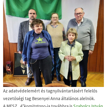
Az adatvédelemért és tagnyilvántartásért felelős
vezetőségi tag Besenyei Anna általános alelnök.
A MESZ
„A”komitatano
-ja továbbra is
Szabolcs István
.