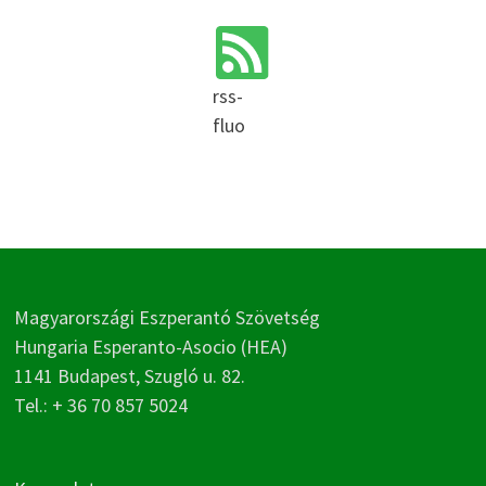
rss-
fluo
Magyarországi Eszperantó Szövetség
Hungaria Esperanto-Asocio (HEA)
1141 Budapest, Szugló u. 82.
Tel.: + 36 70 857 5024