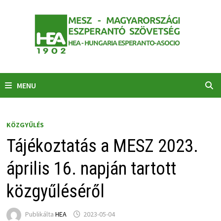
Skip
to
content
MENU
KÖZGYŰLÉS
Tájékoztatás a MESZ 2023.
április 16. napján tartott
közgyűléséről
Publikálta
HEA
2023-05-04