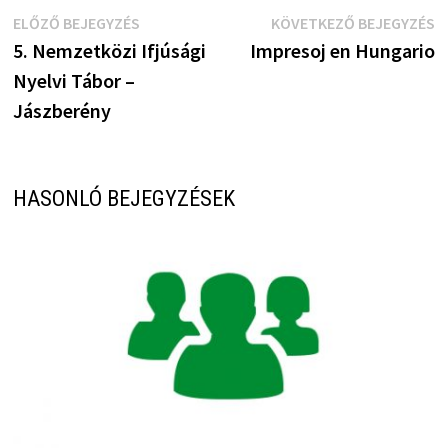
Bejegyzés
Előző
K
ELŐZŐ BEJEGYZÉS
KÖVETKEZŐ BEJEGYZÉS
bejegyzés:
b
5. Nemzetközi Ifjúsági
Impresoj en Hungario
navigáció
Nyelvi Tábor –
Jászberény
HASONLÓ BEJEGYZÉSEK