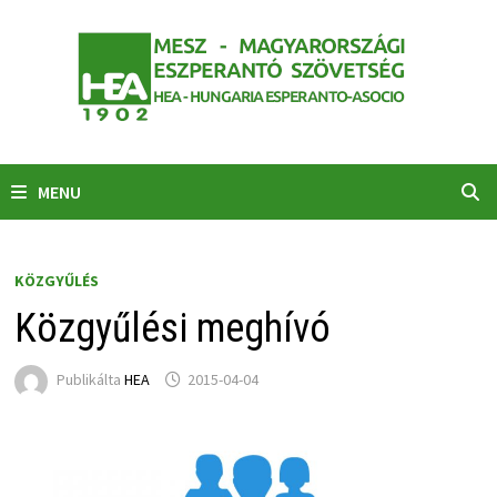
Skip
to
content
MENU
KÖZGYŰLÉS
Közgyűlési meghívó
Publikálta
HEA
2015-04-04