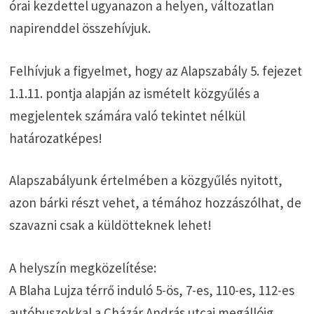
órai kezdettel ugyanazon a helyen, változatlan
napirenddel összehívjuk.
Felhívjuk a figyelmet, hogy az Alapszabály 5. fejezet
1.1.11. pontja alapján az ismételt közgyűlés a
megjelentek számára való tekintet nélkül
határozatképes!
Alapszabályunk értelmében a közgyűlés nyitott,
azon bárki részt vehet, a témához hozzászólhat, de
szavazni csak a küldötteknek lehet!
A helyszín megközelítése:
A Blaha Lujza térrő induló 5-ös, 7-es, 110-es, 112-es
autóbuszokkal a Cházár András utcai megállóig.