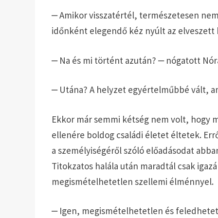
‒ Amikor visszatértél, természetesen nem 
időnként elegendő kéz nyúlt az elveszett
‒ Na és mi történt azután? ‒ nógatott Nó
‒ Utána? A helyzet egyértelműbbé vált, ami
Ekkor már semmi kétség nem volt, hogy megt
ellenére boldog családi életet éltetek. 
a személyiségéről szóló előadásodat abb
Titokzatos halála után maradtál csak iga
megismételhetetlen szellemi élménnyel.
‒ Igen, megismételhetetlen és feledhete