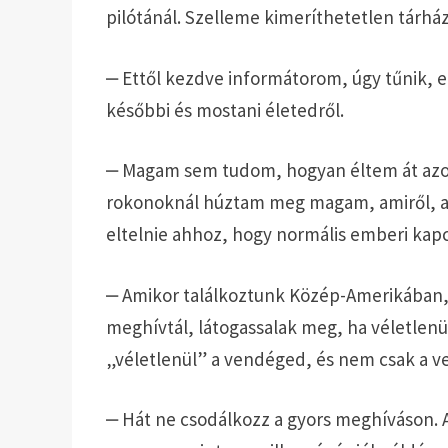
pilótánál. Szelleme kimeríthetetlen tárház
‒ Ettől kezdve informátorom, úgy tűnik, 
későbbi és mostani életedről.
‒ Magam sem tudom, hogyan éltem át azok
rokonoknál húztam meg magam, amiről, am
eltelnie ahhoz, hogy normális emberi kapcs
‒ Amikor találkoztunk Közép-Amerikában, 
meghívtál, látogassalak meg, ha véletlen
„véletlenül” a vendéged, és nem csak a ve
‒ Hát ne csodálkozz a gyors meghíváson. 