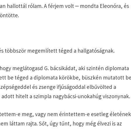
an hallottál rólam. A férjem volt ‒ mondta Eleonóra, és
öntötte.
 és többször megemlített téged a hallgatóságnak.
, hogy meglátogasd G. bácsikádat, aki szintén diplomata
tett be téged a diplomata körökbe, büszkén mutatott b
zépségeddel és zsenge ifjúságoddal elbűvölted a
 adott hitelt a szimpla nagybácsi-unokahúg viszonynak.
rtettem-e meg, vagy nem érintettem-e esetleg életéne
m láttam rajta. Sőt, úgy tűnt, hogy még élvezi is az