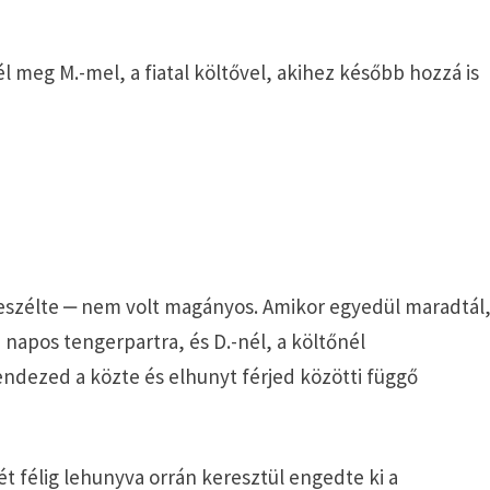
l meg M.-mel, a fiatal költővel, akihez később hozzá is
eszélte ‒ nem volt magányos. Amikor egyedül maradtál
 napos tengerpartra, és D.-nél, a költőnél
ndezed a közte és elhunyt férjed közötti függő
 félig lehunyva orrán keresztül engedte ki a