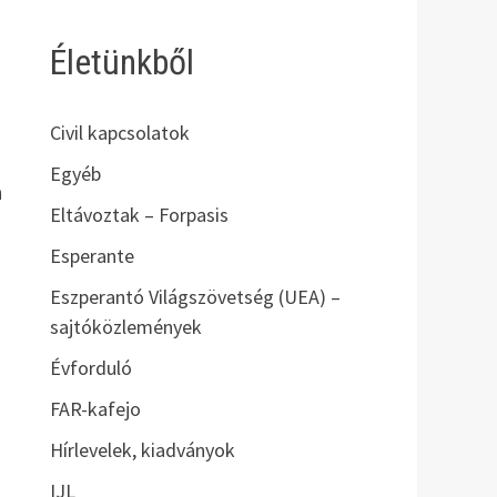
Életünkből
Civil kapcsolatok
Egyéb
a
Eltávoztak – Forpasis
Esperante
Eszperantó Világszövetség (UEA) –
sajtóközlemények
Évforduló
FAR-kafejo
Hírlevelek, kiadványok
IJL