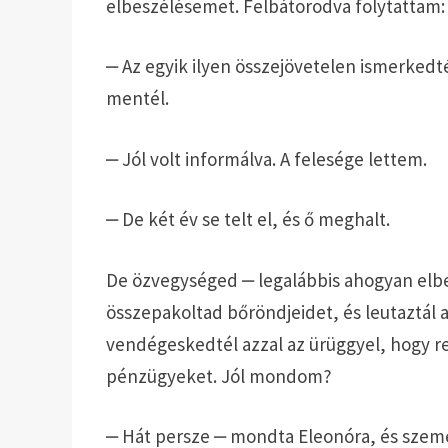
elbeszélésemet. Felbátorodva folytattam:
‒ Az egyik ilyen összejövetelen ismerkedté
mentél.
‒ Jól volt informálva. A felesége lettem.
‒ De két év se telt el, és ő meghalt.
De özvegységed ‒ legalábbis ahogyan elb
összepakoltad bőröndjeidet, és leutaztál a
vendégeskedtél azzal az ürüggyel, hogy re
pénzügyeket. Jól mondom?
‒ Hát persze ‒ mondta Eleonóra, és szemét