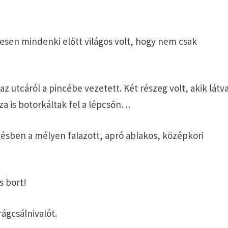
etesen mindenki előtt világos volt, hogy nem csak
az utcáról a pincébe vezetett. Két részeg volt, akik látv
za is botorkáltak fel a lépcsőn…
sben a mélyen falazott, apró ablakos, középkori
s bort!
rágcsálnivalót.