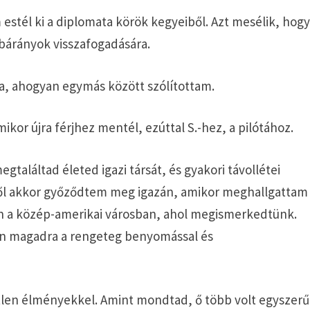
estél ki a diplomata körök kegyeiből. Azt mesélik, hog
 bárányok visszafogadására.
ra, ahogyan egymás között szólítottam.
kor újra férjhez mentél, ezúttal S.-hez, a pilótához.
aláltad életed igazi társát, és gyakori távollétei
Erről akkor győződtem meg igazán, amikor meghallgattam
an a közép-amerikai városban, ahol megismerkedtünk.
zán magadra a rengeteg benyomással és
tlen élményekkel. Amint mondtad, ő több volt egyszerű