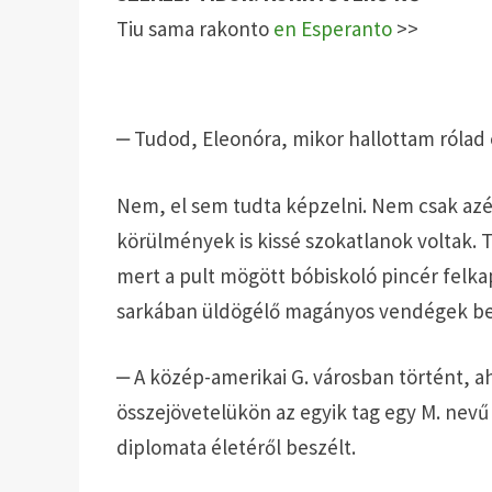
Tiu sama rakonto
en Esperanto
>>
‒ Tudod, Eleonóra, mikor hallottam rólad 
Nem, el sem tudta képzelni. Nem csak azé
körülmények is kissé szokatlanok voltak. 
mert a pult mögött bóbiskoló pincér felka
sarkában üldögélő magányos vendégek be
‒ A közép-amerikai G. városban történt, ah
összejövetelükön az egyik tag egy M. nevű 
diplomata életéről beszélt.