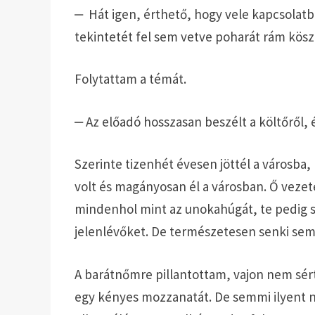
‒ Hát igen, érthető, hogy vele kapcsolatb
tekintetét fel sem vetve poharát rám kösz
Folytattam a témát.
‒ Az előadó hosszasan beszélt a költőről,
Szerinte tizenhét évesen jöttél a városba
volt és magányosan él a városban. Ő veze
mindenhol mint az unokahúgát, te pedig s
jelenlévőket. De természetesen senki sem
A barátnőmre pillantottam, vajon nem sé
egy kényes mozzanatát. De semmi ilyent ne