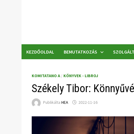
Skip
to
content
KEZDŐOLDAL
BEMUTATKOZÁS
SZOLGÁLT
KOMITATANO A
/
KÖNYVEK - LIBROJ
Székely Tibor: Könnyűvé
Publikálta
HEA
2022-11-16