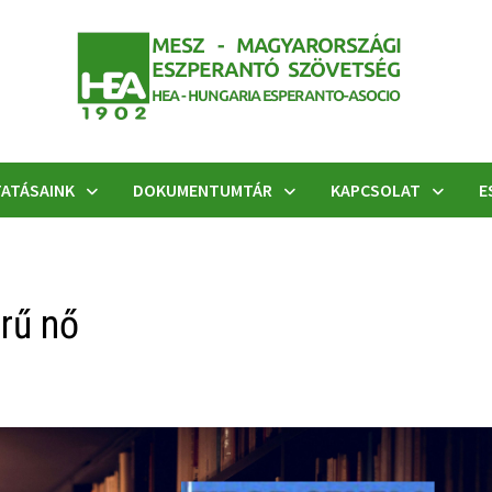
ATÁSAINK
DOKUMENTUMTÁR
KAPCSOLAT
E
rű nő