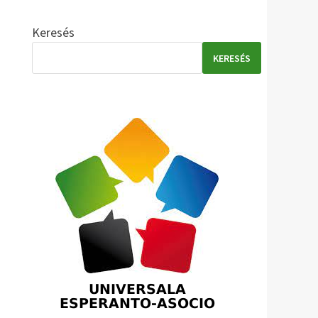
Keresés
KERESÉS
n