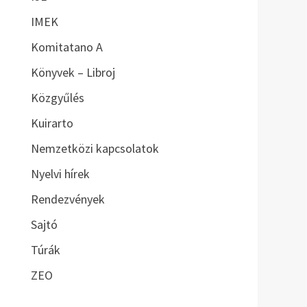
y
IMEK
Komitatano A
Könyvek – Libroj
Közgyűlés
Kuirarto
Nemzetközi kapcsolatok
Nyelvi hírek
Rendezvények
Sajtó
Túrák
ZEO