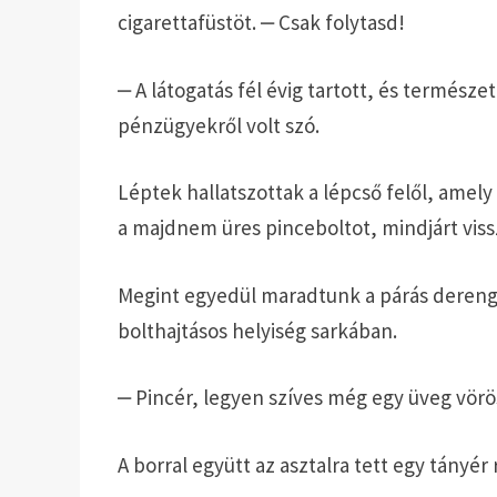
cigarettafüstöt. ‒ Csak folytasd!
‒ A látogatás fél évig tartott, és termész
pénzügyekről volt szó.
Léptek hallatszottak a lépcső felől, amely 
a majdnem üres pinceboltot, mindjárt viss
Megint egyedül maradtunk a párás derengé
bolthajtásos helyiség sarkában.
‒ Pincér, legyen szíves még egy üveg vörö
A borral együtt az asztalra tett egy tányér 