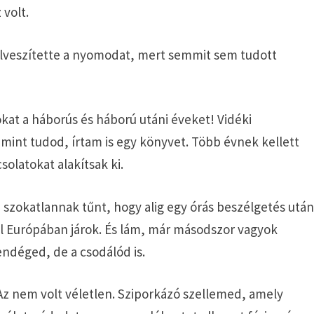
 volt.
elveszítette a nyomodat, mert semmit sem tudott
at a háborús és háború utáni éveket! Vidéki
int tudod, írtam is egy könyvet. Több évnek kellett
olatokat alakítsak ki.
szokatlannak tűnt, hogy alig egy órás beszélgetés utá
ül Európában járok. És lám, már másodszor vagyok
ndéged, de a csodálód is.
Az nem volt véletlen. Sziporkázó szellemed, amely