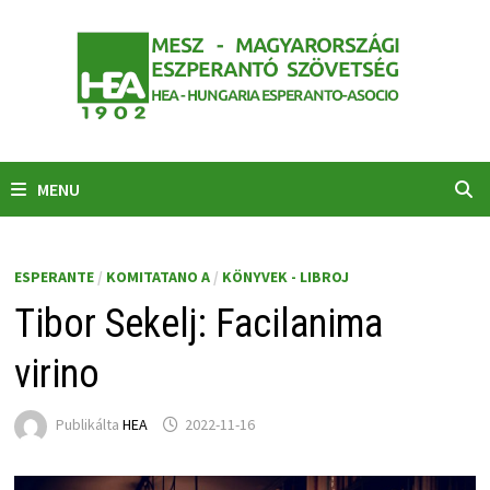
Skip
to
content
MENU
ESPERANTE
/
KOMITATANO A
/
KÖNYVEK - LIBROJ
Tibor Sekelj: Facilanima
virino
Publikálta
HEA
2022-11-16