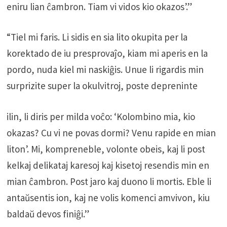
eniru lian ĉambron. Tiam vi vidos kio okazos’.”
“Tiel mi faris. Li sidis en sia lito okupita per la
korektado de iu presprovaĵo, kiam mi aperis en la
pordo, nuda kiel mi naskiĝis. Unue li rigardis min
surprizite super la okulvitroj, poste depreninte
ilin, li diris per milda voĉo: ‘Kolombino mia, kio
okazas? Cu vi ne povas dormi? Venu rapide en mian
liton’. Mi, kompreneble, volonte obeis, kaj li post
kelkaj delikataj karesoj kaj kisetoj resendis min en
mian ĉambron. Post jaro kaj duono li mortis. Eble li
antaŭsentis ion, kaj ne volis komenci amvivon, kiu
baldaŭ devos finiĝi.”