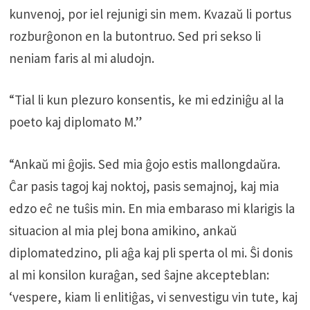
kunvenoj, por iel rejunigi sin mem. Kvazaŭ li portus
rozburĝonon en la butontruo. Sed pri sekso li
neniam faris al mi aludojn.
“Tial li kun plezuro konsentis, ke mi edziniĝu al la
poeto kaj diplomato M.”
“Ankaŭ mi ĝojis. Sed mia ĝojo estis mallongdaŭra.
Ĉar pasis tagoj kaj noktoj, pasis semajnoj, kaj mia
edzo eĉ ne tuŝis min. En mia embaraso mi klarigis la
situacion al mia plej bona amikino, ankaŭ
diplomatedzino, pli aĝa kaj pli sperta ol mi. Ŝi donis
al mi konsilon kuraĝan, sed ŝajne akcepteblan:
‘vespere, kiam li enlitiĝas, vi senvestigu vin tute, kaj