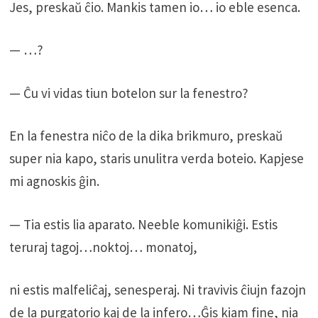
Jes, preskaŭ ĉio. Mankis tamen io… io eble esenca.
— …?
— Ĉu vi vidas tiun botelon sur la fenestro?
En la fenestra niĉo de la dika brikmuro, preskaŭ
super nia kapo, staris unulitra verda boteio. Kapjese
mi agnoskis ĝin.
— Tia estis lia aparato. Neeble komunikiĝi. Estis
teruraj tagoj…noktoj… monatoj,
ni estis malfeliĉaj, senesperaj. Ni travivis ĉiujn fazojn
de la purgatorio kaj de la infero…Ĝis kiam fine, nia