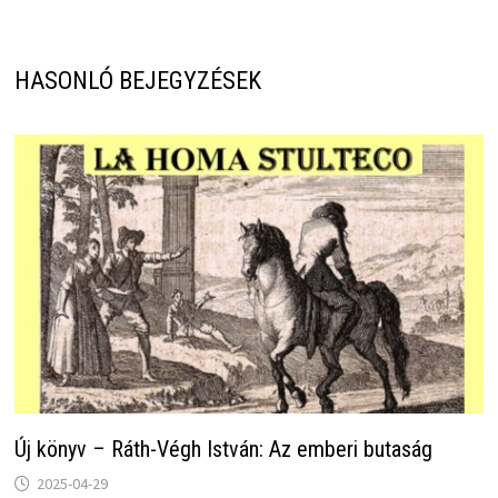
HASONLÓ BEJEGYZÉSEK
Új könyv – Ráth-Végh István: Az emberi butaság
2025-04-29