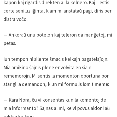
kapon kaj rigardis direkten al la kelnero. Kaj li estis
certe seniluziiĝinta, kiam mi anstataŭ pagi, diris per
distra voĉo:
— Ankoraŭ unu botelon kaj teleron da manĝetoj, mi
petas.
Iun tempon ni silente ŝmacis kelkajn bagatelaĵojn.
Mia amikino ŝajnis plene envolvita en siajn
rememorojn. Mi sentis la momenton oportuna por
starigi la demandon, kiun mi formulis iom timeme:
— Kara Nora, ĉu vi konsentas kun la komentoj de
mia informanto? Ŝajnas al mi, ke vi povus aldoni aŭ
rektigi kelkion.