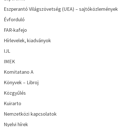
Eszperantó Világszövetség (UEA) – sajtóközlemények
Évforduló
FAR-kafejo
Hírlevelek, kiadványok
IJL
IMEK
Komitatano A
Könyvek – Libroj
Közgyűlés
Kuirarto
Nemzetközi kapcsolatok
Nyelvi hírek