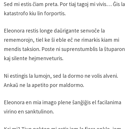
Sed mi estis ĉiam preta. Por tiaj tagoj mi vivis… Ĝis la
katastrofo kiu lin forportis.
Eleonora restis longe daŭrigante senvoĉe la
rememorojn, tiel ke ŝi eble eĉ ne rimarkis kiam mi
mendis taksion. Poste ni suprenstumblis la ŝtuparon
kaj silente hejmenveturis.
Ni estingis la lumojn, sed la dormo ne volis alveni.
Ankaŭ ne la apetito por maldormo.
Eleonora en mia imago plene ŝanĝiĝis el facilanima
virino en sanktulinon.
Kaj mi? Tiun nokton mi estis iom la fiera onklo, iom