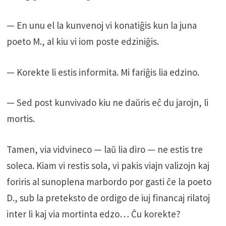
— En unu el la kunvenoj vi konatiĝis kun la juna
poeto M., al kiu vi iom poste edziniĝis.
— Korekte li estis informita. Mi fariĝis lia edzino.
— Sed post kunvivado kiu ne daŭris eĉ du jarojn, li
mortis.
Tamen, via vidvineco — laŭ lia diro — ne estis tre
soleca. Kiam vi restis sola, vi pakis viajn valizojn kaj
foriris al sunoplena marbordo por gasti ĉe la poeto
D., sub la preteksto de ordigo de iuj financaj rilatoj
inter li kaj via mortinta edzo… Ĉu korekte?