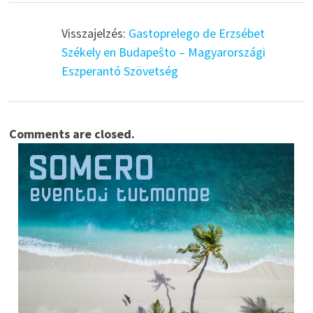
Visszajelzés:
Gastoprelego de Erzsébet
Székely en Budapeŝto – Magyarországi
Eszperantó Szövetség
Comments are closed.