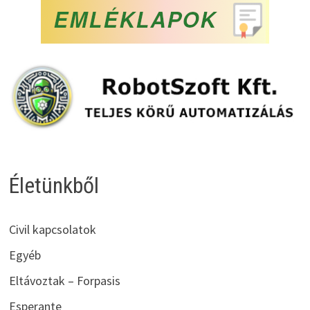
Életünkből
Civil kapcsolatok
Egyéb
Eltávoztak – Forpasis
Esperante