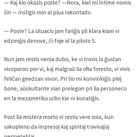
— Kaj kio okazis poste? —Nora, kiel mi intime nomis
ŝin — instigis min al plua rakontado.
— Poste? La situacio jam fariĝis pli klara kiam vi
edziniĝis denove, ĉi-foje al la piloto S.
Nun jam restis nenia dubo, ke vi trovis la ĝustan
vivoparon por vi, kaj malgraŭ lia ofta foresto, vi vivis
feliĉan geedzan vivon. Pri tio mi konvinkiĝis plej
bone, aŭskultante vian prelegon pri lia personeco
en la mezamerika urbo kie ni konatiĝis.
Post lia mistera morto vi restis vere sola, kun
sakopleno da impresoj kaj spiritaj travivaĵoj
neripeteblaj.