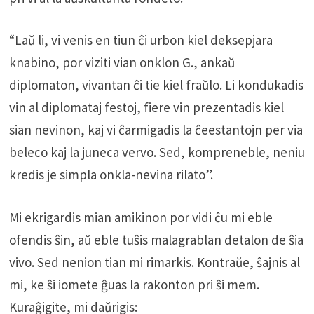
“Laŭ li, vi venis en tiun ĉi urbon kiel deksepjara
knabino, por viziti vian onklon G., ankaŭ
diplomaton, vivantan ĉi tie kiel fraŭlo. Li kondukadis
vin al diplomataj festoj, fiere vin prezentadis kiel
sian nevinon, kaj vi ĉarmigadis la ĉeestantojn per via
beleco kaj la juneca vervo. Sed, kompreneble, neniu
kredis je simpla onkla-nevina rilato”.
Mi ekrigardis mian amikinon por vidi ĉu mi eble
ofendis ŝin, aŭ eble tuŝis malagrablan detalon de ŝia
vivo. Sed nenion tian mi rimarkis. Kontraŭe, ŝajnis al
mi, ke ŝi iomete ĝuas la rakonton pri ŝi mem.
Kuraĝigite, mi daŭrigis: