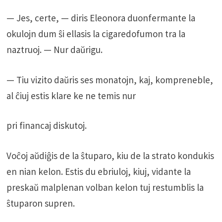
— Jes, certe, — diris Eleonora duonfermante la
okulojn dum ŝi ellasis la cigaredofumon tra la
naztruoj. — Nur daŭrigu.
— Tiu vizito daŭris ses monatojn, kaj, kompreneble,
al ĉiuj estis klare ke ne temis nur
pri financaj diskutoj.
Voĉoj aŭdiĝis de la ŝtuparo, kiu de la strato kondukis
en nian kelon. Estis du ebriuloj, kiuj, vidante la
preskaŭ malplenan volban kelon tuj restumblis la
ŝtuparon supren.