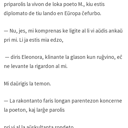
priparolis la vivon de loka poeto M., kiu estis
diplomato de tiu lando en Eŭropa ĉefurbo.
— Nu, jes, mi komprenas ke ligite al li vi aŭdis ankaŭ
pri mi. Li ja estis mia edzo,
— diris Eleonora, klinante la glason kun ruĝvino, eĉ
ne levante la rigardon al mi.
Mi daŭrigis la temon.
— La rakontanto faris longan parentezon koncerne
la poeton, kaj larĝe parolis
pri vi al la aŭskultanta rondeto.