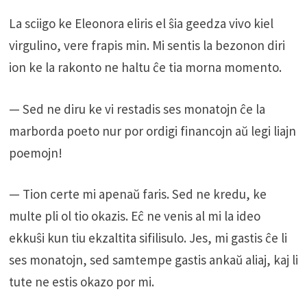
La sciigo ke Eleonora eliris el ŝia geedza vivo kiel
virgulino, vere frapis min. Mi sentis la bezonon diri
ion ke la rakonto ne haltu ĉe tia morna momento.
— Sed ne diru ke vi restadis ses monatojn ĉe la
marborda poeto nur por ordigi financojn aŭ legi liajn
poemojn!
— Tion certe mi apenaŭ faris. Sed ne kredu, ke
multe pli ol tio okazis. Eĉ ne venis al mi la ideo
ekkuŝi kun tiu ekzaltita sifilisulo. Jes, mi gastis ĉe li
ses monatojn, sed samtempe gastis ankaŭ aliaj, kaj li
tute ne estis okazo por mi.