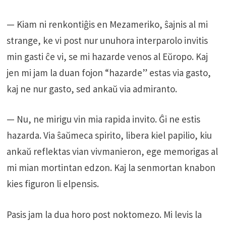
— Kiam ni renkontiĝis en Mezameriko, ŝajnis al mi
strange, ke vi post nur unuhora interparolo invitis
min gasti ĉe vi, se mi hazarde venos al Eŭropo. Kaj
jen mi jam la duan fojon “hazarde” estas via gasto,
kaj ne nur gasto, sed ankaŭ via admiranto.
— Nu, ne mirigu vin mia rapida invito. Ĝi ne estis
hazarda. Via ŝaŭmeca spirito, libera kiel papilio, kiu
ankaŭ reflektas vian vivmanieron, ege memorigas al
mi mian mortintan edzon. Kaj la senmortan knabon
kies figuron li elpensis.
Pasis jam la dua horo post noktomezo. Mi levis la