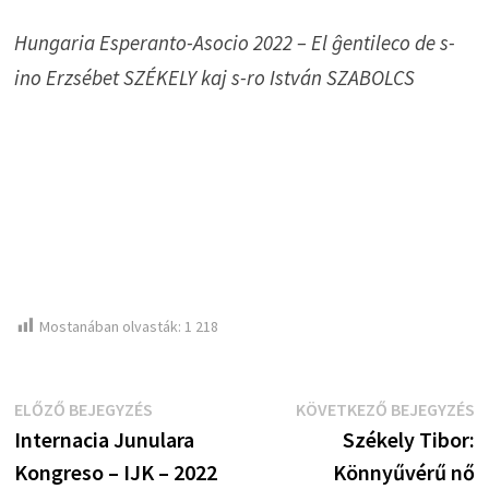
Hungaria Esperanto-Asocio 2022 – El ĝentileco de s-
ino Erzsébet SZÉKELY kaj s-ro István SZABOLCS
Mostanában olvasták:
1 218
Bejegyzés
Előző
K
ELŐZŐ BEJEGYZÉS
KÖVETKEZŐ BEJEGYZÉS
bejegyzés:
b
Internacia Junulara
Székely Tibor:
navigáció
Kongreso – IJK – 2022
Könnyűvérű nő