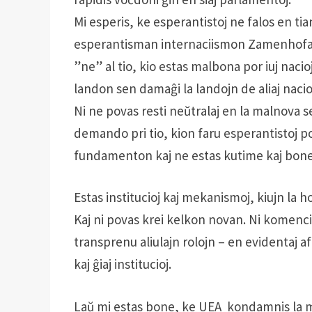
Mi es­peris, ke esperantistoj ne falos en t
esperantisman internaciismon Zamenhofan: ni
”ne” al tio, kio estas malbona por iuj nacioj.
landon sen damaĝi la landojn de aliaj nacio
Ni ne povas resti neŭtralaj en la mal­nova 
demando pri tio, kion faru esperantistoj pos
fundamenton kaj ne estas kutime kaj bone 
Estas instituci­oj kaj mekanismoj, kiujn la 
Kaj ni povas krei kelkon novan. Ni komenci
transprenu aliulajn rolojn – en evidentaj 
kaj ĝiaj institucioj.
Laŭ mi estas bone, ke UEA kondamnis la mil