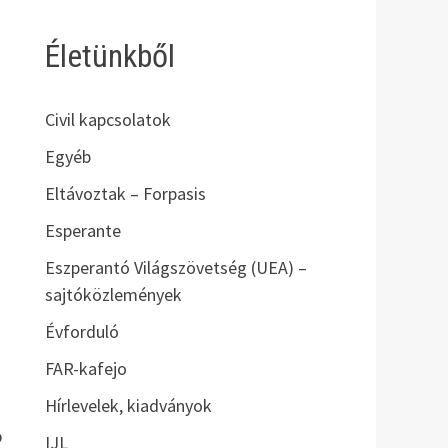
Életünkből
Civil kapcsolatok
Egyéb
Eltávoztak – Forpasis
Esperante
Eszperantó Világszövetség (UEA) –
sajtóközlemények
Évforduló
FAR-kafejo
Hírlevelek, kiadványok
o
IJL