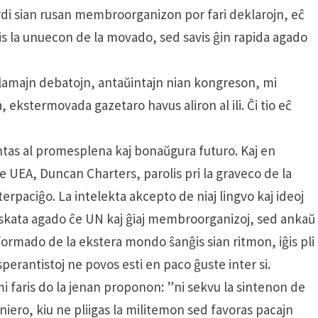
s perdi sian rusan membroorganizon por fari deklarojn, eĉ
skis la unuecon de la movado, sed savis ĝin rapida agado
lamajn debatojn, antaŭintajn nian kongre­son, mi
, ekstermovada gazetaro havus ali­ron al ili. Ĉi tio eĉ
rontas al promesplena kaj bonaŭgura futuro. Kaj en
e UEA, Duncan Charters, parolis pri la graveco de la
terpaciĝo. La intelekta akcepto de niaj lingvo kaj ideoj
noskata ag­ado ĉe UN kaj ĝiaj membroorganizoj, sed ankaŭ
formado de la ekstera mondo ŝanĝis sian ritmon, iĝis pli
perantistoj ne povos esti en paco ĝuste inter si.
mi faris do la jenan proponon: ”ni sekvu la sintenon de
niero, kiu ne pliigas la milit­emon sed favoras pacajn