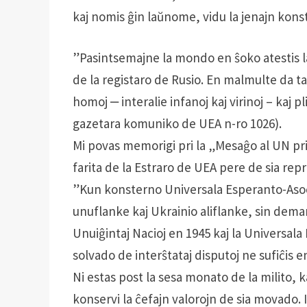
kaj nomis ĝin laŭnome, vidu la jenajn kons
”Pasintsemajne la mondo en ŝoko atestis la
de la registaro de Rusio. En malmulte da ta
homoj ‒ interalie infanoj kaj virinoj – kaj pli
gazetara komuniko de UEA n-ro 1026).
Mi povas memorigi pri la „Mesaĝo al UN pri
farita de la Estraro de UEA pere de sia re
”Kun konsterno Universala Esperanto-Asocio
unuflanke kaj Ukrainio aliflanke, sin deman
Unuiĝintaj Nacioj en 1945 kaj la Universala
solv­ado de interŝtataj disputoj ne sufiĉis 
Ni estas post la sesa monato de la milito, k
konservi la ĉefajn valorojn de sia movado. I