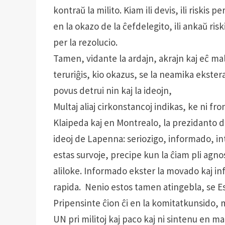
kontraŭ la milito. Kiam ili devis, ili riski
en la okazo de la ĉefdelegito, ili ankaŭ ri
per la rezolucio.
Tamen, vidante la ardajn, akrajn kaj eĉ ma
teruriĝis, kio okazus, se la neamika ekstera
povus detrui nin kaj la ideojn,
Multaj aliaj cirkonstancoj indikas, ke ni f
Klaipeda kaj en Montrealo, la prezidanto d
ideoj de Lapenna: seriozigo, in­formado, in
estas survoje, pre­cipe kun la ĉiam pli ag
aliloke. Informado ekster la movado kaj in
rapida. Nenio estos ta­men atingebla, se Es
Pripensinte ĉion ĉi en la komitatkunsido, 
UN pri militoj kaj paco kaj ni sintenu en ma