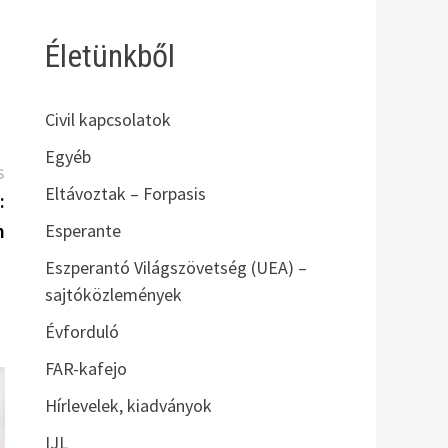
Életünkből
Civil kapcsolatok
Egyéb
Következő
S
Eltávoztak – Forpasis
bejegyzés:
:
n
Esperante
Eszperantó Világszövetség (UEA) –
sajtóközlemények
Évforduló
FAR-kafejo
Hírlevelek, kiadványok
IJL