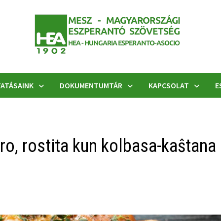
ATÁSAINK
DOKUMENTUMTÁR
KAPCSOLAT
E
o, rostita kun kolbasa-kaŝtana