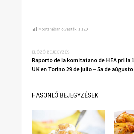
Mostanában olvasták:
1 129
Bejegyzés
Előző
ELŐZŐ BEJEGYZÉS
bejegyzés:
Raporto de la komitatano de HEA pri la 
navigáció
UK en Torino 29 de julio – 5a de aŭgusto
HASONLÓ BEJEGYZÉSEK