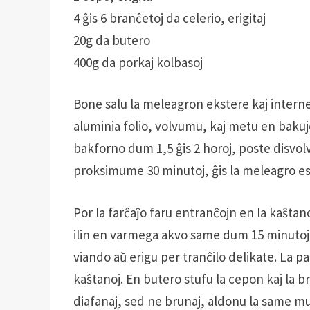
4 ĝis 6 branĉetoj da celerio, erigitaj
20g da butero
400g da porkaj kolbasoj
Bone salu la meleagron ekstere kaj interne
aluminia folio, volvumu, kaj metu en bakuj
bakforno dum 1,5 ĝis 2 horoj, poste disvol
proksimume 30 minutoj, ĝis la meleagro est
Por la farĉaĵo faru entranĉojn en la kaŝtan
ilin en varmega akvo same dum 15 minutoj .
viando aŭ erigu per tranĉilo delikate. La p
kaŝtanoj. En butero stufu la cepon kaj la br
diafanaj, sed ne brunaj, aldonu la same mue