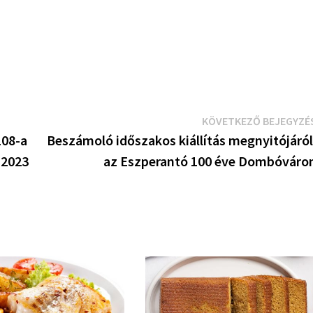
KÖVETKEZŐ BEJEGYZÉ
108-a
Beszámoló időszakos kiállítás megnyitójáról
 2023
az Eszperantó 100 éve Dombóváro