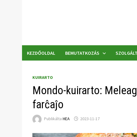
Skip
to
content
KEZDŐOLDAL
BEMUTATKOZÁS
SZOLGÁLT
KUIRARTO
Mondo-kuirarto: Meleagr
farĉaĵo
Publikálta
HEA
2023-11-17