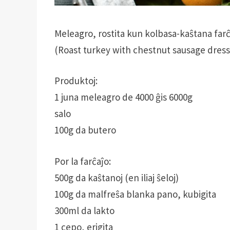
Meleagro, rostita kun kolbasa-kaŝtana far
(Roast turkey with chestnut sausage dress
Produktoj:
1 juna meleagro de 4000 ĝis 6000g
salo
100g da butero
Por la farĉaĵo:
500g da kaŝtanoj (en iliaj ŝeloj)
100g da malfreŝa blanka pano, kubigita
300ml da lakto
1 cepo, erigita