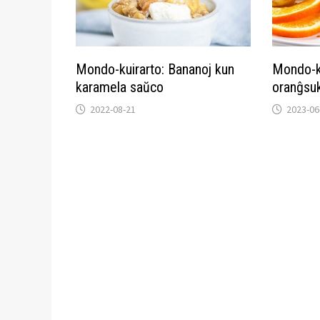
Mondo-kuirarto: Bananoj kun
Mondo-ku
karamela saŭco
oranĝsu
2022-08-21
2023-06