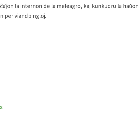
rĉaĵon la internon de la meleagro, kaj kunkudru la haŭo
n per viandpingloj.
s