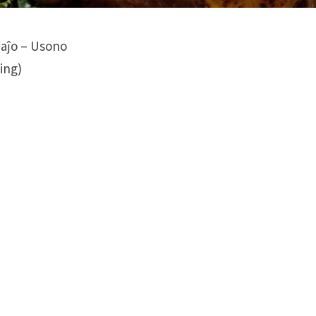
ĉaĵo – Usono
ing)