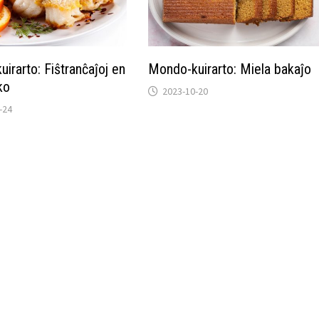
irarto: Fiŝtranĉaĵoj en
Mondo-kuirarto: Miela bakaĵo
ko
2023-10-20
-24