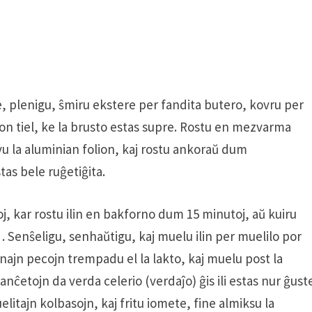
, plenigu, ŝmiru ekstere per fandita butero, kovru per
on tiel, ke la brusto estas supre. Rostu en mezvarma
vu la aluminian folion, kaj rostu ankoraŭ dum
as bele ruĝetiĝita.
oj, kar rostu ilin en bakforno dum 15 minutoj, aŭ kuiru
 Senŝeligu, senhaŭtigu, kaj muelu ilin per muelilo por
anajn pecojn trempadu el la lakto, kaj muelu post la
anĉetojn da verda celerio (verdaĵo) ĝis ili estas nur ĝust
litajn kolbasojn, kaj fritu iomete, fine almiksu la