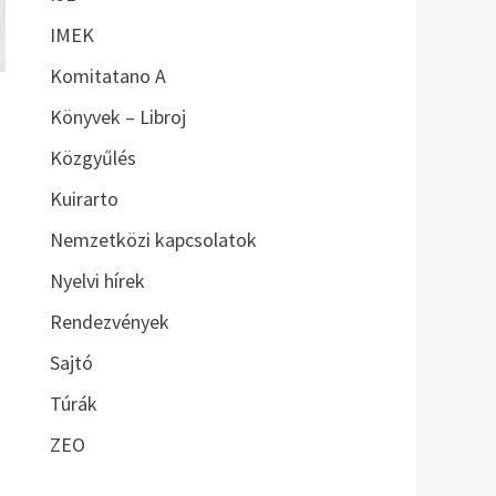
IMEK
Komitatano A
Könyvek – Libroj
Közgyűlés
Kuirarto
Nemzetközi kapcsolatok
Nyelvi hírek
Rendezvények
Sajtó
Túrák
ZEO