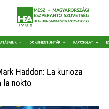
ATÁSAINK
DOKUMENTUMTÁR
KAPCSOLAT
E
 Mark Haddon: La kurioza
n la nokto