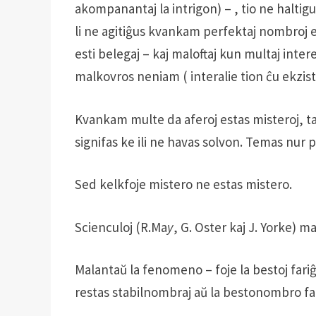
akompanantaj la intrigon) – , tio ne haltigus
li ne agitiĝus kvankam perfektaj nombroj e
esti belegaj – kaj maloftaj kun multaj intere
malkovros neniam ( interalie tion ĉu ekz
Kvankam multe da aferoj estas misteroj, ta
signifas ke ili ne havas solvon. Temas nur p
Sed kelkfoje mistero ne estas mistero.
Scienculoj (R.Ma
y
, G. Oster kaj J. Yorke) m
Malantaŭ la fenomeno – foje la bestoj fari
restas stabilnombraj aŭ la bestonombro far