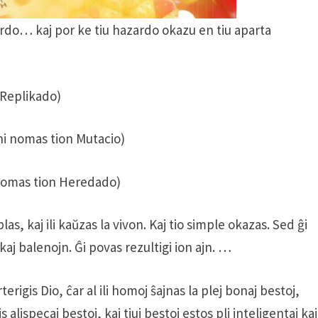
zardo… kaj por ke tiu hazardo okazu en tiu aparta
n Replikado)
(oni nomas tion Mutacio)
i nomas tion Heredado)
blas, kaj ili kaŭzas la vivon. Kaj tio simple okazas. Sed ĝi
aj balenojn. Ĝi povas rezultigi ion ajn. …
erigis Dio, ĉar al ili homoj ŝajnas la plej bonaj bestoj,
 alispecaj bestoj, kaj tiuj bestoj estos pli inteligentaj kaj