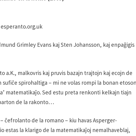
o esperanto.org.uk
 Edmund Grimley Evans kaj Sten Johansson, kaj enpaĝigis
to a.K., malkovris kaj pruvis bazajn trajtojn kaj ecojn de
 sufiĉe spirohaltiga – mi ne volas rompi la bonan etoso
ta’ matematikaĵo. Sed estu preta renkonti kelkajn tiajn
 parton de la rakonto…
o – ĉefrolanto de la romano – kiu havas Asperger-
o estas la klarigo de la matematikaĵoj nemalhaveblaj,