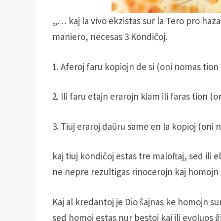
„… kaj la vivo ekzistas sur la Tero pro ha
maniero, necesas 3 Kondiĉoj.
1. Aferoj faru kopiojn de si (oni nomas tio
2. Ili faru etajn erarojn kiam ili faras tion 
3. Tiuj eraroj daŭru same en la kopioj (on
kaj tiuj kondiĉoj estas tre maloftaj, sed ili e
ne nepre rezultigas rinocerojn kaj homojn k
Kaj al kredantoj je Dio ŝajnas ke homojn surt
sed homoj estas nur bestoj kaj ili evoluos ĝis