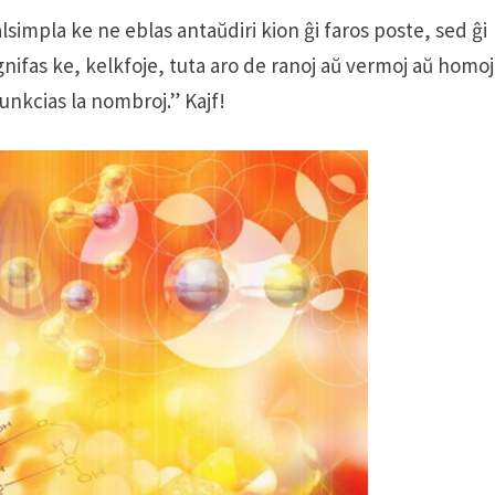
alsimpla ke ne eblas antaŭdiri kion ĝi faros poste, sed ĝi
ignifas ke, kelkfoje, tuta aro de ranoj aŭ vermoj aŭ homoj
funkcias la nombroj.” Kajf!