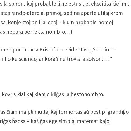
 la spiron, kaj probable li ne estus tiel ekscitita kiel mi,
stas rando-afero al primoj, sed ne aparte utilaj krom
saj konjektoj pri iliaj ecoj – kiujn probable homoj
istas nepara perfekta nombro…)
men por la racia Kristoforo evidentas: „Sed tio ne
ri tio ke sciencoj ankoraŭ ne trovis la solvon. …”
alkovris kial kaj kiam cikliĝas la bestonombro.
ĝas ĉiam malpli multaj kaj formortas aŭ post pligrandiĝo
iĝas ĥaosa – kaŝiĝas ege simplaj matematikaĵoj.