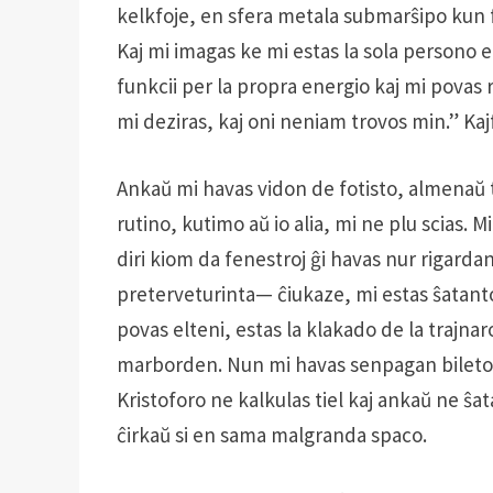
kelkfoje, en sfera metala submarŝipo kun f
Kaj mi imagas ke mi estas la sola persono en 
funkcii per la propra energio kaj mi povas 
mi deziras, kaj oni neniam trovos min.” Kaj
Ankaŭ mi havas vidon de fotisto, almenaŭ 
rutino, kutimo aŭ io alia, mi ne plu scias. 
diri kiom da fenestroj ĝi havas nur rigarda
preterveturinta— ĉiukaze, mi estas ŝatanto
povas elteni, estas la klakado de la trajnaro
marborden. Nun mi havas senpagan bileton,
Kristoforo ne kalkulas tiel kaj ankaŭ ne ŝat
ĉirkaŭ si en sama malgranda spaco.