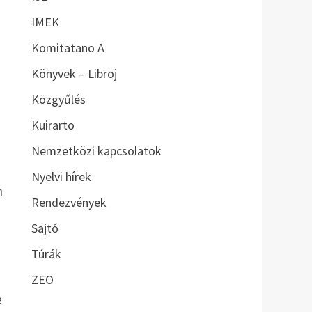
IMEK
Komitatano A
Könyvek – Libroj
Közgyűlés
Kuirarto
Nemzetközi kapcsolatok
Nyelvi hírek
n
Rendezvények
Sajtó
Túrák
ZEO
e