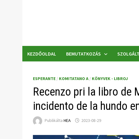
Skip
to
content
KEZDŐOLDAL
BEMUTATKOZÁS
SZOLGÁLT
ESPERANTE
/
KOMITATANO A
/
KÖNYVEK - LIBROJ
Recenzo pri la libro de
incidento de la hundo e
Publikálta
HEA
2023-08-29