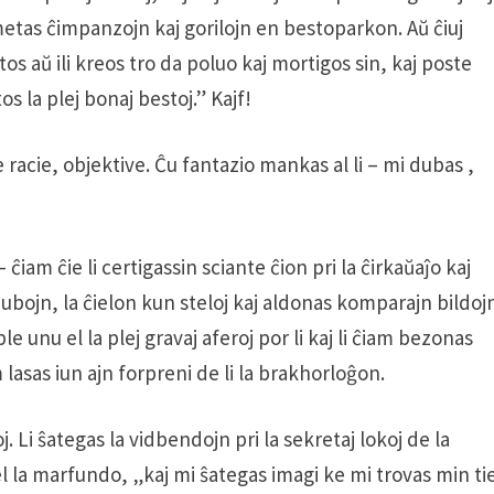
etas ĉimpanzojn kaj gorilojn en bestoparkon. Aŭ ĉiuj
os aŭ ili kreos tro da poluo kaj mortigos sin, kaj poste
os la plej bonaj bestoj.” Kajf!
 racie, objektive. Ĉu fantazio mankas al li – mi dubas ,
iam ĉie li certigassin sciante ĉion pri la ĉirkaŭaĵo kaj
nubojn, la ĉielon kun steloj kaj aldonas komparajn bildoj
unu el la plej gravaj aferoj por li kaj li ĉiam bezonas
lasas iun ajn forpreni de li la brakhorloĝon.
. Li ŝategas la vidbendojn pri la sekretaj lokoj de la
iel la marfundo, „kaj mi ŝategas imagi ke mi trovas min ti