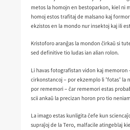
metos la homojn en bestoparkon, kiel ni m
homoj estos trafitaj de malsano kaj formort
ekzistos en la mondo nur insektoj kaj ili est
Kristoforo aranĝas la mondon ĉirkaŭ si tute
sed definitive tio ludas ian alian rolon.
Li havas fotografistan vidon kaj memoron – ĉ
cirkonstancoj – por ekzemplo li ’fotas’ la 
por rememori – ĉar rememori estas probable 
scii ankaŭ la precizan horon pro tio neniam 
La imago estas kunligita ĉefe kun sciencaĵoj
supraĵoj de la Tero, malfacile atingeblaj k