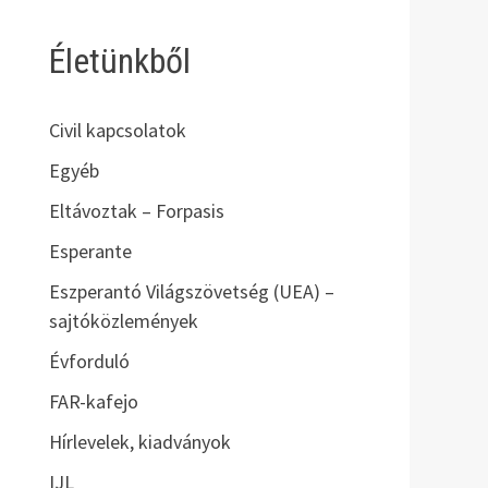
Életünkből
Civil kapcsolatok
Egyéb
Eltávoztak – Forpasis
Esperante
Eszperantó Világszövetség (UEA) –
sajtóközlemények
Évforduló
FAR-kafejo
Hírlevelek, kiadványok
IJL