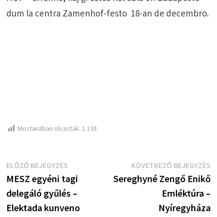
dum la centra Zamenhof-festo 18-an de decembro.
Mostanában olvasták:
1 138
Bejegyzés
Előző
K
ELŐZŐ BEJEGYZÉS
KÖVETKEZŐ BEJEGYZÉS
bejegyzés:
b
MESZ egyéni tagi
Sereghyné Zengő Enikő
navigáció
delegáló gyűlés –
Emléktúra –
Elektada kunveno
Nyíregyháza