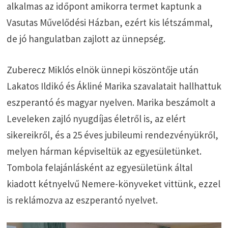
alkalmas az időpont amikorra termet kaptunk a
Vasutas Művelődési Házban, ezért kis létszámmal,
de jó hangulatban zajlott az ünnepség.
Zuberecz Miklós elnök ünnepi köszöntője után
Lakatos Ildikó és Ákliné Marika szavalatait hallhattuk
eszperantó és magyar nyelven. Marika beszámolt a
Leveleken zajló nyugdíjas életről is, az elért
sikereikről, és a 25 éves jubileumi rendezvényükről,
melyen hárman képviseltük az egyesületünket.
Tombola felajánlásként az egyesületünk által
kiadott kétnyelvű Nemere-könyveket vittünk, ezzel
is reklámozva az eszperantó nyelvet.