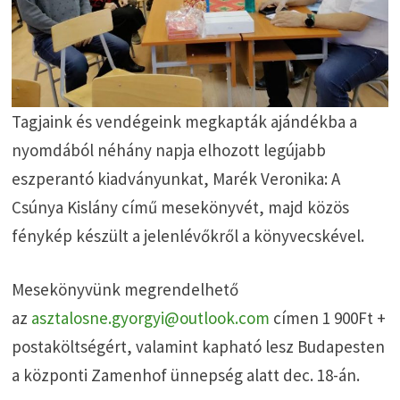
Tagjaink és vendégeink megkapták ajándékba a
nyomdából néhány napja elhozott legújabb
eszperantó kiadványunkat, Marék Veronika: A
Csúnya Kislány című mesekönyvét, majd közös
fénykép készült a jelenlévőkről a könyvecskével.
Mesekönyvünk megrendelhető
az
asztalosne.gyorgyi@outlook.com
címen 1 900Ft +
postaköltségért, valamint kapható lesz Budapesten
a központi Zamenhof ünnepség alatt dec. 18-án.