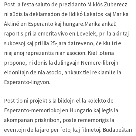
Post la festa saluto de prezidanto Miklós Zuberecz
ni aŭdis la deklamadon de Ildikó Lakatos kaj Marika
Ákliné en Esperanto kaj hungare.Marika ankaŭ
raportis pri la emerita vivo en Levelek, pri la akiritaj
sukcesoj kaj pri ilia 25-jara datreveno, ĉe kiu tri el
niaj anoj reprezentis nian asocion. Kiel loteria
propono, ni donis la dulingvajn Nemere-librojn
eldonitajn de nia asocio, ankaux tiel reklamite la
Esperanto-lingvon.
Post tio ni projektis la bildojn el la kolekto de
Esperanto-memorlokoj en Hungario kaj legis la
akompanan priskribon, poste rememorigis la
eventojn de la jaro per fotoj kaj filmetoj. Budapeŝtan