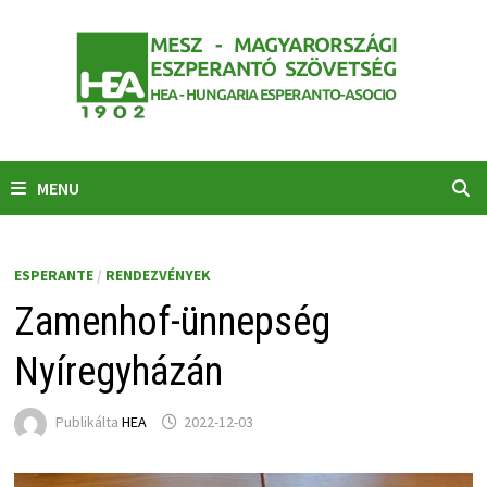
Skip
to
content
MENU
ESPERANTE
/
RENDEZVÉNYEK
Zamenhof-ünnepség
Nyíregyházán
Publikálta
HEA
2022-12-03