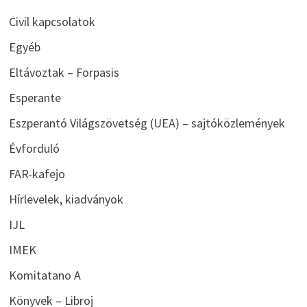
Civil kapcsolatok
Egyéb
Eltávoztak – Forpasis
Esperante
Eszperantó Világszövetség (UEA) – sajtóközlemények
Évforduló
FAR-kafejo
Hírlevelek, kiadványok
IJL
IMEK
Komitatano A
Könyvek – Libroj