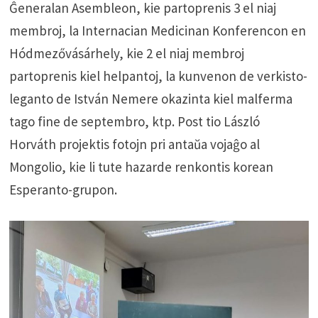
Ĝeneralan Asembleon, kie partoprenis 3 el niaj
membroj, la Internacian Medicinan Konferencon en
Hódmezővásárhely, kie 2 el niaj membroj
partoprenis kiel helpantoj, la kunvenon de verkisto-
leganto de István Nemere okazinta kiel malferma
tago fine de septembro, ktp. Post tio László
Horváth projektis fotojn pri antaŭa vojaĝo al
Mongolio, kie li tute hazarde renkontis korean
Esperanto-grupon.