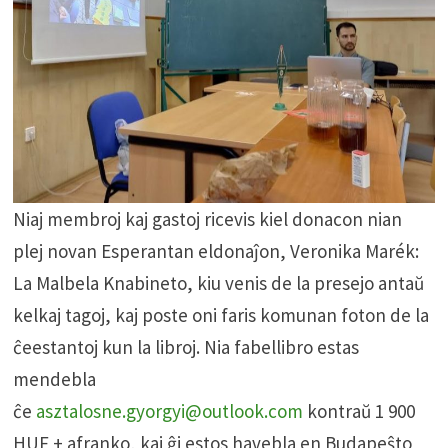
Niaj membroj kaj gastoj ricevis kiel donacon nian
plej novan Esperantan eldonaĵon, Veronika Marék:
La Malbela Knabineto, kiu venis de la presejo antaŭ
kelkaj tagoj, kaj poste oni faris komunan foton de la
ĉeestantoj kun la libroj. Nia fabellibro estas
mendebla
ĉe
asztalosne.gyorgyi@outlook.com
kontraŭ 1 900
HUF + afranko, kaj ĝi estos havebla en Budapeŝto