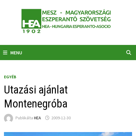
Skip
to
content
MENU
EGYÉB
Utazási ajánlat
Montenegróba
Publikálta
HEA
2009-12-30