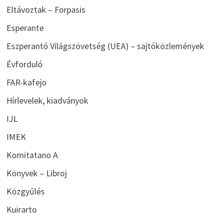
Eltávoztak – Forpasis
Esperante
Eszperantó Világszövetség (UEA) – sajtóközlemények
Évforduló
FAR-kafejo
Hírlevelek, kiadványok
IJL
IMEK
Komitatano A
Könyvek – Libroj
Közgyűlés
Kuirarto