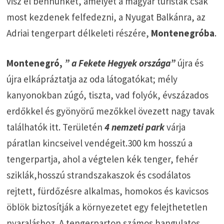
visz el bennünket, amelyet a magyar turisták csak
most kezdenek felfedezni, a Nyugat Balkánra, az
Adriai tengerpart délkeleti részére,
Montenegróba
.
Montenegró,
” a Fekete Hegyek országa”
újra és
újra elkápráztatja az oda látogatókat; mély
kanyonokban zúgó, tiszta, vad folyók, évszázados
erdőkkel és gyönyörű mezőkkel övezett nagy tavak
találhatók itt. Területén
4 nemzeti park
várja
páratlan kincseivel vendégeit.300 km hosszú a
tengerpartja, ahol a végtelen kék tenger, fehér
sziklák,hosszú strandszakaszok és csodálatos
rejtett, fürdőzésre alkalmas, homokos és kavicsos
öblök biztosítják a környezetet egy felejthetetlen
nyaraláshoz. A tengerparton számos hangulatos