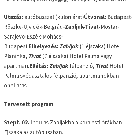
Utazás:
autóbusszal (különjárat)
Útvonal:
Budapest-
Röszke-Újvidék-Belgrád-
Zabljak-Tivat-
Mostar-
Sarajevo-Eszék-Mohács-
Budapest.
Elhelyezés:
Zabljak
(1 éjszaka) Hotel
Planinka,
Tivat
(7 éjszaka) Hotel Palma vagy
apartman.
Ellátás:
Zabljak
félpanzió,
Tivat
Hotel
Palma svédasztalos félpanzió, apartmanokban
önellátás.
Tervezett program:
Szept. 02.
Indulás Zabljakba a kora esti órákban.
Éjszaka az autóbuszban.