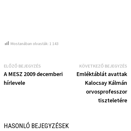
Mostanában olvasták:
1 143
Bejegyzés
Előző
K
ELŐZŐ BEJEGYZÉS
KÖVETKEZŐ BEJEGYZÉS
bejegyzés:
b
A MESZ 2009 decemberi
Emléktáblát avattak
navigáció
hírlevele
Kalocsay Kálmán
orvosprofesszor
tiszteletére
HASONLÓ BEJEGYZÉSEK