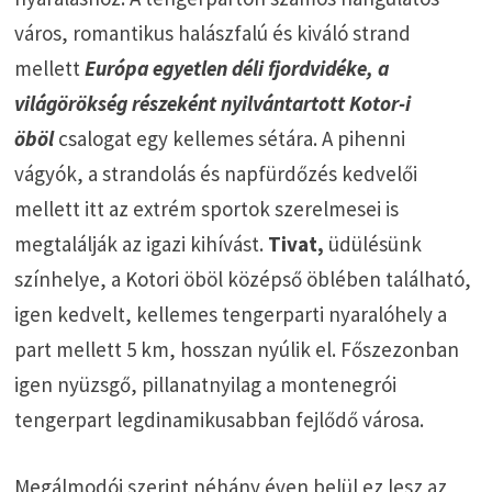
város, romantikus halászfalú és kiváló strand
mellett
Európa egyetlen déli fjordvidéke, a
világörökség részeként nyilvántartott Kotor-i
öböl
csalogat egy kellemes sétára. A pihenni
vágyók, a strandolás és napfürdőzés kedvelői
mellett itt az extrém sportok szerelmesei is
megtalálják az igazi kihívást.
Tivat,
üdülésünk
színhelye, a Kotori öböl középső öblében található,
igen kedvelt, kellemes tengerparti nyaralóhely a
part mellett 5 km, hosszan nyúlik el. Főszezonban
igen nyüzsgő, pillanatnyilag a montenegrói
tengerpart legdinamikusabban fejlődő városa.
Megálmodói szerint néhány éven belül ez lesz az