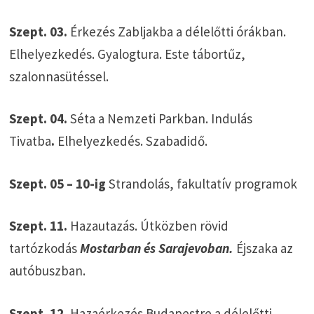
Szept. 03.
Érkezés Zabljakba a délelőtti órákban.
Elhelyezkedés. Gyalogtura. Este tábortűz,
szalonnasütéssel.
Szept. 04.
Séta a Nemzeti Parkban. Indulás
Tivatba
.
Elhelyezkedés. Szabadidő.
Szept. 05 – 10-ig
Strandolás, fakultatív programok
Szept. 11.
Hazautazás. Útközben rövid
tartózkodás
Mostarban és Sarajevoban.
Éjszaka az
autóbuszban.
Szept. 12.
Hazaérkezés Budapestre a délelőtti