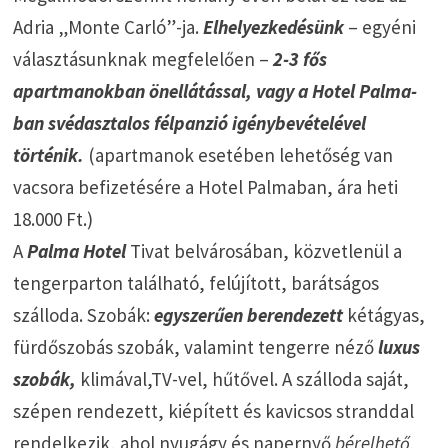
Adria „Monte Carló”-ja.
Elhelyezkedésünk
– egyéni
választásunknak megfelelően –
2-3 fős
apartmanokban önellátással, vagy a Hotel Palma-
ban svédasztalos félpanzió igénybevételével
történik.
(apartmanok esetében lehetőség van
vacsora befizetésére a Hotel Palmaban, ára heti
18.000 Ft.)
A
Palma Hotel
Tivat belvárosában, közvetlenül a
tengerparton található, felújított, barátságos
szálloda. Szobák:
egyszerűen berendezett
kétágyas,
fürdőszobás szobák, valamint tengerre néző
luxus
szobák,
klimával,TV-vel, hűtővel. A szálloda saját,
szépen rendezett, kiépített és kavicsos stranddal
rendelkezik, ahol nyugágy és napernyő
bérelhető.