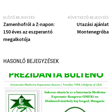
Bejegyzés
Előző
K
ELŐZŐ BEJEGYZÉS
KÖVETKEZŐ BEJEGYZÉS
bejegyzés:
b
Zamenhofról a Z-napon:
Utazási ajánlat
navigáció
150 éves az eszperantó
Montenegróba
megalkotója
HASONLÓ BEJEGYZÉSEK