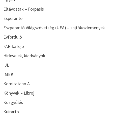
Eltávoztak – Forpasis
Esperante
Eszperantó Világszövetség (UEA) – sajtóközlemények
Évforduló
FAR-kafejo
Hírlevelek, kiadványok
IJL
IMEK
Komitatano A
Könyvek – Libroj
Közgyűlés
Kuirarto