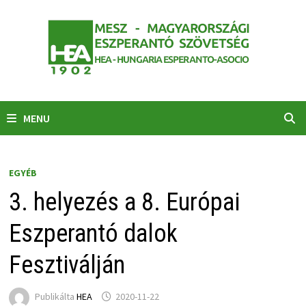
Skip
to
content
MENU
EGYÉB
3. helyezés a 8. Európai
Eszperantó dalok
Fesztiválján
Publikálta
HEA
2020-11-22