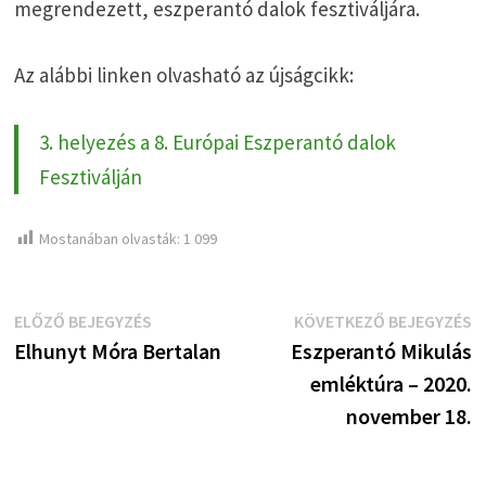
megrendezett, eszperantó dalok fesztiváljára.
Az alábbi linken olvasható az újságcikk:
3. helyezés a 8. Európai Eszperantó dalok
Fesztiválján
Mostanában olvasták:
1 099
Bejegyzés
Előző
K
ELŐZŐ BEJEGYZÉS
KÖVETKEZŐ BEJEGYZÉS
bejegyzés:
b
Elhunyt Móra Bertalan
Eszperantó Mikulás
navigáció
emléktúra – 2020.
november 18.