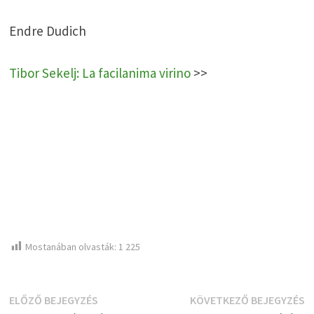
Endre Dudich
Tibor Sekelj: La facilanima virino
>>
Mostanában olvasták:
1 225
Bejegyzés
Előző
K
ELŐZŐ BEJEGYZÉS
KÖVETKEZŐ BEJEGYZÉS