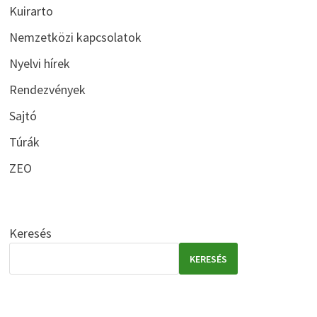
Kuirarto
Nemzetközi kapcsolatok
Nyelvi hírek
Rendezvények
Sajtó
Túrák
ZEO
Keresés
KERESÉS