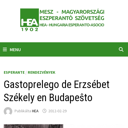
Skip
to
content
MENU
ESPERANTE
/
RENDEZVÉNYEK
Gastoprelego de Erzsébet
Székely en Budapeŝto
Publikálta
HEA
2012-02-29