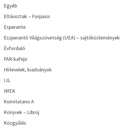
Egyéb
Eltávoztak – Forpasis
Esperante
Eszperantó Világszövetség (UEA) – sajtóközlemények
Évforduló
FAR-kafejo
Hírlevelek, kiadványok
IJL
IMEK
Komitatano A
Könyvek – Libroj
Közgyűlés