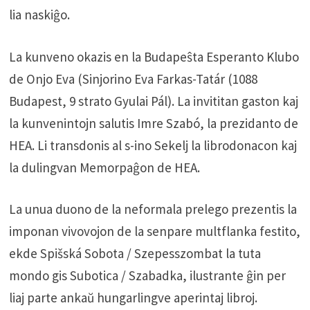
lia naskiĝo.
La kunveno okazis en la Budapeŝta Esperanto Klubo
de Onjo Eva (Sinjorino Eva Farkas-Tatár (1088
Budapest, 9 strato Gyulai Pál). La invititan gaston kaj
la kunvenintojn salutis Imre Szabó, la prezidanto de
HEA. Li transdonis al s-ino Sekelj la librodonacon kaj
la dulingvan Memorpaĝon de HEA.
La unua duono de la neformala prelego prezentis la
imponan vivovojon de la senpare multflanka festito,
ekde Spišská Sobota / Szepesszombat la tuta
mondo gis Subotica / Szabadka, ilustrante ĝin per
liaj parte ankaŭ hungarlingve aperintaj libroj.