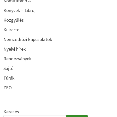
Komitatano A
Könyvek – Libroj
Közgyűlés
Kuirarto
Nemzetközi kapcsolatok
Nyelvi hírek
Rendezvények
Sajtó
Túrák
ZEO
Keresés