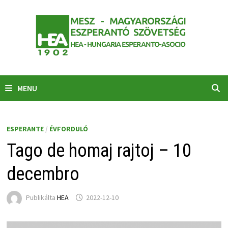
Skip
to
content
MENU
ESPERANTE
/
ÉVFORDULÓ
Tago de homaj rajtoj – 10
decembro
Publikálta
HEA
2022-12-10