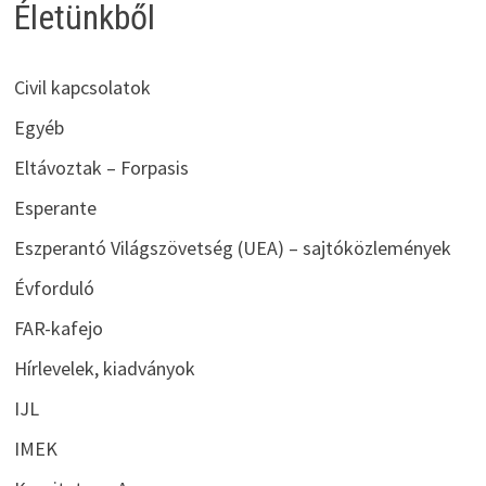
Életünkből
Civil kapcsolatok
Egyéb
Eltávoztak – Forpasis
Esperante
Eszperantó Világszövetség (UEA) – sajtóközlemények
Évforduló
FAR-kafejo
Hírlevelek, kiadványok
IJL
IMEK