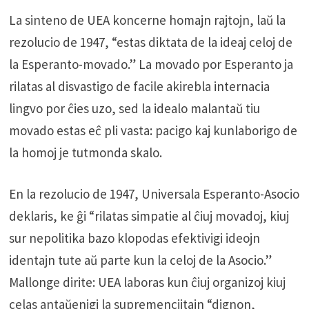
La sinteno de UEA koncerne homajn rajtojn, laŭ la
rezolucio de 1947, “estas diktata de la ideaj celoj de
la Esperanto-movado.” La movado por Esperanto ja
rilatas al disvastigo de facile akirebla internacia
lingvo por ĉies uzo, sed la idealo malantaŭ tiu
movado estas eĉ pli vasta: pacigo kaj kunlaborigo de
la homoj je tutmonda skalo.
En la rezolucio de 1947, Universala Esperanto-Asocio
deklaris, ke ĝi “rilatas simpatie al ĉiuj movadoj, kiuj
sur nepolitika bazo klopodas efektivigi ideojn
identajn tute aŭ parte kun la celoj de la Asocio.”
Mallonge dirite: UEA laboras kun ĉiuj organizoj kiuj
celas antaŭenigi la supremenciitajn “dignon,