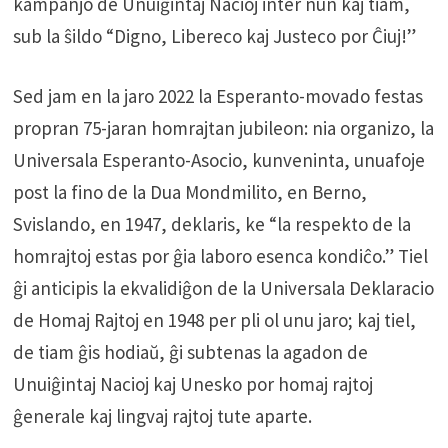
kampanjo de Unuiĝintaj Nacioj inter nun kaj tiam,
sub la ŝildo “Digno, Libereco kaj Justeco por Ĉiuj!”
Sed jam en la jaro 2022 la Esperanto-movado festas
propran 75-jaran homrajtan jubileon: nia organizo, la
Universala Esperanto-Asocio, kunveninta, unuafoje
post la fino de la Dua Mondmilito, en Berno,
Svislando, en 1947, deklaris, ke “la respekto de la
homrajtoj estas por ĝia laboro esenca kondiĉo.” Tiel
ĝi anticipis la ekvalidiĝon de la Universala Deklaracio
de Homaj Rajtoj en 1948 per pli ol unu jaro; kaj tiel,
de tiam ĝis hodiaŭ, ĝi subtenas la agadon de
Unuiĝintaj Nacioj kaj Unesko por homaj rajtoj
ĝenerale kaj lingvaj rajtoj tute aparte.