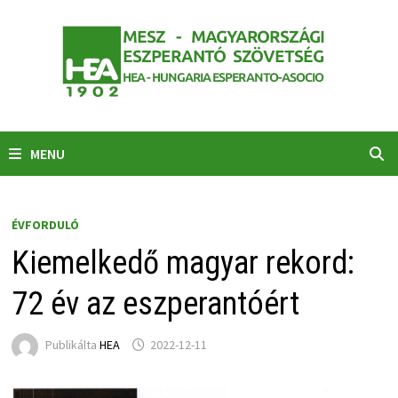
Skip
to
content
MENU
ÉVFORDULÓ
Kiemelkedő magyar rekord:
72 év az eszperantóért
Publikálta
HEA
2022-12-11