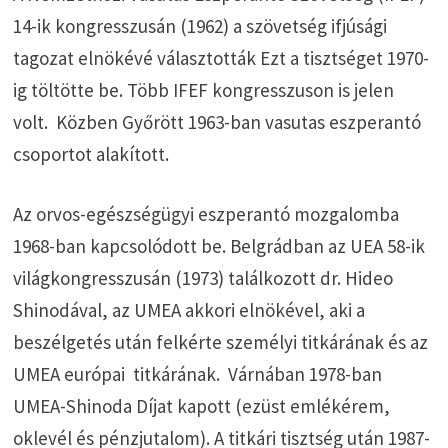
14-ik kongresszusán (1962) a szövetség ifjúsági
tagozat elnökévé választották Ezt a tisztséget 1970-
ig töltötte be. Több IFEF kongresszuson is jelen
volt. Közben Győrött 1963-ban vasutas eszperantó
csoportot alakított.
Az orvos-egészségügyi eszperantó mozgalomba
1968-ban kapcsolódott be. Belgrádban az UEA 58-ik
világkongresszusán (1973) találkozott dr. Hideo
Shinodával, az UMEA akkori elnökével, aki a
beszélgetés után felkérte személyi titkárának és az
UMEA európai titkárának. Várnában 1978-ban
UMEA-Shinoda Díjat kapott (ezüst emlékérem,
oklevél és pénzjutalom). A titkári tisztség után 1987-