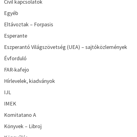
Civil kapcsolatok
Egyéb
Eltávoztak – Forpasis
Esperante
Eszperantó Világszövetség (UEA) – sajtóközlemények
Évforduló
FAR-kafejo
Hírlevelek, kiadványok
IJL
IMEK
Komitatano A
Könyvek – Libroj