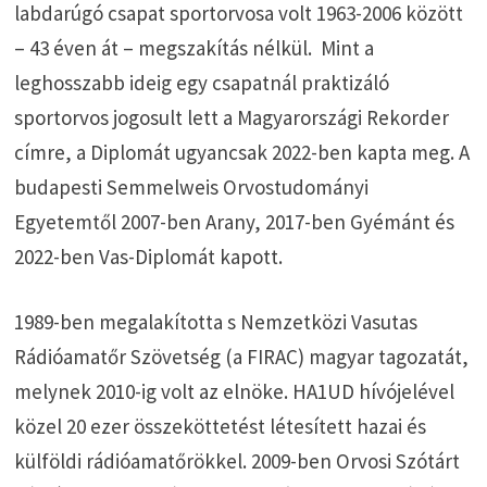
labdarúgó csapat sportorvosa volt 1963-2006 között
– 43 éven át – megszakítás nélkül. Mint a
leghosszabb ideig egy csapatnál praktizáló
sportorvos jogosult lett a Magyarországi Rekorder
címre, a Diplomát ugyancsak 2022-ben kapta meg. A
budapesti Semmelweis Orvostudományi
Egyetemtől 2007-ben Arany, 2017-ben Gyémánt és
2022-ben Vas-Diplomát kapott.
1989-ben megalakította s Nemzetközi Vasutas
Rádióamatőr Szövetség (a FIRAC) magyar tagozatát,
melynek 2010-ig volt az elnöke. HA1UD hívójelével
közel 20 ezer összeköttetést létesített hazai és
külföldi rádióamatőrökkel. 2009-ben Orvosi Szótárt