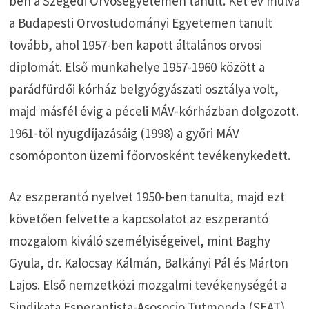
ben a Szegedi Orvosegyetemen tanult. Két év múlva
a Budapesti Orvostudományi Egyetemen tanult
tovább, ahol 1957-ben kapott általános orvosi
diplomát. Első munkahelye 1957-1960 között a
parádfürdői kórház belgyógyászati osztálya volt,
majd másfél évig a péceli MÁV-kórházban dolgozott.
1961-től nyugdíjazásáig (1998) a győri MÁV
csomóponton üzemi főorvosként tevékenykedett.
Az eszperantó nyelvet 1950-ben tanulta, majd ezt
követően felvette a kapcsolatot az eszperantó
mozgalom kiváló személyiségeivel, mint Baghy
Gyula, dr. Kalocsay Kálmán, Balkányi Pál és Márton
Lajos. Első nemzetközi mozgalmi tevékenységét a
Sindikata Esperantista-Asosocio Tutmonda (SEAT)