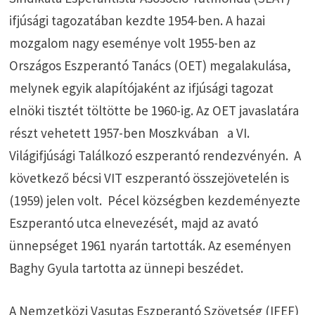
ifjúsági tagozatában kezdte 1954-ben. A hazai
mozgalom nagy eseménye volt 1955-ben az
Országos Eszperantó Tanács (OET) megalakulása,
melynek egyik alapítójaként az ifjúsági tagozat
elnöki tisztét töltötte be 1960-ig. Az OET javaslatára
részt vehetett 1957-ben Moszkvában a VI.
Világifjúsági Találkozó eszperantó rendezvényén. A
következő bécsi VIT eszperantó összejövetelén is
(1959) jelen volt. Pécel községben kezdeményezte
Eszperantó utca elnevezését, majd az avató
ünnepséget 1961 nyarán tartották. Az eseményen
Baghy Gyula tartotta az ünnepi beszédet.
A Nemzetközi Vasutas Eszperantó Szövetség (IFEF)