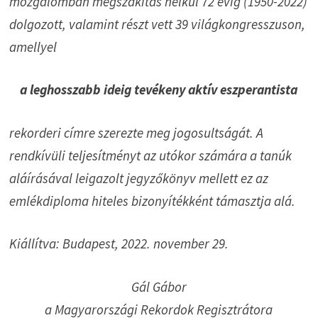
mozgalomban megszakítás nélkül 72 évig (1950-2022)
dolgozott, valamint részt vett 39 világkongresszuson,
amellyel
a leghosszabb ideig tevékeny aktív eszperantista
rekorderi címre szerezte meg jogosultságát. A
rendkívüli teljesítményt az utókor számára a tanúk
aláírásával leigazolt jegyzőkönyv mellett ez az
emlékdiploma hiteles bizonyítékként támasztja alá.
Kiállítva: Budapest, 2022. november 29.
Gál Gábor
a Magyarországi Rekordok Regisztrátora