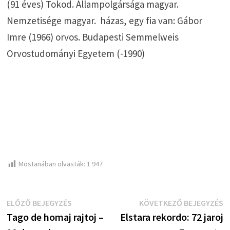
(91 éves) Tokod. Állampolgársága magyar.
Nemzetisége magyar. házas, egy fia van: Gábor
Imre (1966) orvos. Budapesti Semmelweis
Orvostudományi Egyetem (-1990)
Mostanában olvasták:
1 947
Bejegyzés
Előző
K
ELŐZŐ BEJEGYZÉS
KÖVETKEZŐ BEJEGYZÉS
bejegyzés:
b
Tago de homaj rajtoj –
Elstara rekordo: 72 jaroj
navigáció