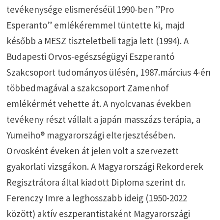
tevékenysége elismeréséül 1990-ben ”Pro
Esperanto” emlékéremmel tüntette ki, majd
később a MESZ tiszteletbeli tagja lett (1994). A
Budapesti Orvos-egészségügyi Eszperantó
Szakcsoport tudományos ülésén, 1987.március 4-én
többedmagával a szakcsoport Zamenhof
emlékérmét vehette át. A nyolcvanas években
tevékeny részt vállalt a japán masszázs terápia, a
Yumeiho® magyarországi elterjesztésében.
Orvosként éveken át jelen volt a szervezett
gyakorlati vizsgákon. A Magyarországi Rekorderek
Regisztrátora által kiadott Diploma szerint dr.
Ferenczy Imre a leghosszabb ideig (1950-2022
között) aktív eszperantistaként Magyarországi