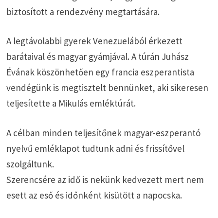
biztosított a rendezvény megtartására.
A legtávolabbi gyerek Venezuelából érkezett
barátaival és magyar gyámjával. A túrán Juhász
Évának köszönhetően egy francia eszperantista
vendégünk is megtisztelt bennünket, aki sikeresen
teljesítette a Mikulás emléktúrát.
A célban minden teljesítőnek magyar-eszperantó
nyelvű emléklapot tudtunk adni és frissítővel
szolgáltunk.
Szerencsére az idő is nekünk kedvezett mert nem
esett az eső és időnként kisütött a napocska.