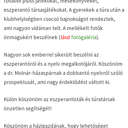
további plüss játékokat, mesekönyveket,
eszperantó társasjátékokat. A gyerekek a túra után a
klubhelyiségben csocsó bajnokságot rendeztek,
ami nagyon vidáman telt. A mellékelt fotók
önmagukért beszélnek (
lásd
fotógaléria
).
Nagyon sok emberrel sikerült beszélni az
eszperantóról és a nyelv megalkotójáról. Köszönöm
a dr. Molnár-házaspárnak a dobbantó nyelvről szóló
prospektusát, ami nagy érdeklődést váltott ki.
Külön köszönöm az eszperantisták és túratársak
önzetlen segítségét!
Köszönöm a házigazdának, hogy lehetőséget