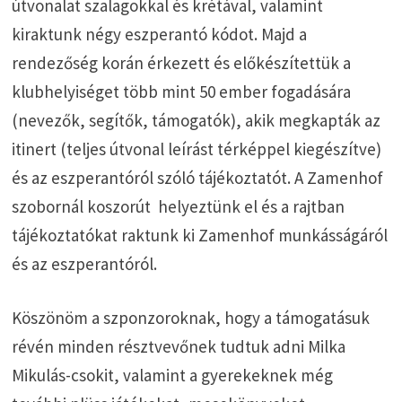
útvonalat szalagokkal és krétával, valamint
kiraktunk négy eszperantó kódot. Majd a
rendezőség korán érkezett és előkészítettük a
klubhelyiséget több mint 50 ember fogadására
(nevezők, segítők, támogatók), akik megkapták az
itinert (teljes útvonal leírást térképpel kiegészítve)
és az eszperantóról szóló tájékoztatót. A Zamenhof
szobornál koszorút helyeztünk el és a rajtban
tájékoztatókat raktunk ki Zamenhof munkásságáról
és az eszperantóról.
Köszönöm a szponzoroknak, hogy a támogatásuk
révén minden résztvevőnek tudtuk adni Milka
Mikulás-csokit, valamint a gyerekeknek még