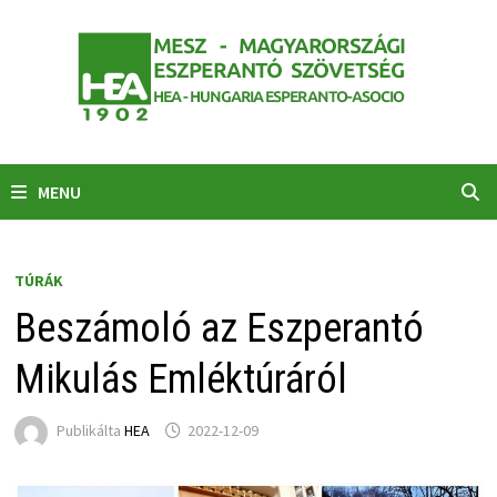
Skip
to
content
MENU
TÚRÁK
Beszámoló az Eszperantó
Mikulás Emléktúráról
Publikálta
HEA
2022-12-09