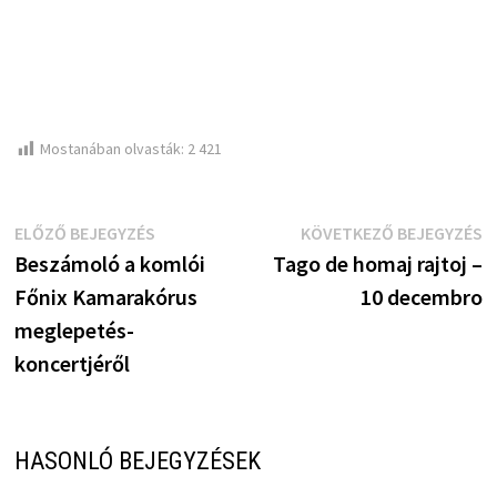
Mostanában olvasták:
2 421
Bejegyzés
Előző
K
ELŐZŐ BEJEGYZÉS
KÖVETKEZŐ BEJEGYZÉS
bejegyzés:
b
Beszámoló a komlói
Tago de homaj rajtoj –
navigáció
Főnix Kamarakórus
10 decembro
meglepetés-
koncertjéről
HASONLÓ BEJEGYZÉSEK