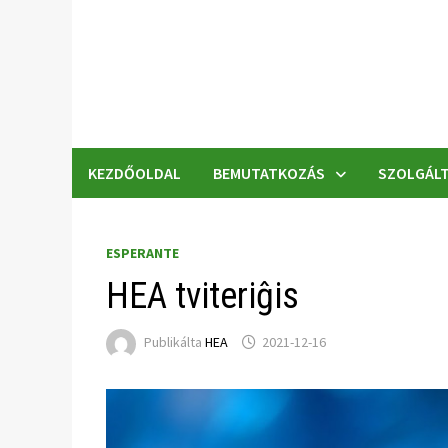
Skip
to
content
KEZDŐOLDAL
BEMUTATKOZÁS
SZOLGÁLT
ESPERANTE
HEA tviteriĝis
Publikálta
HEA
2021-12-16