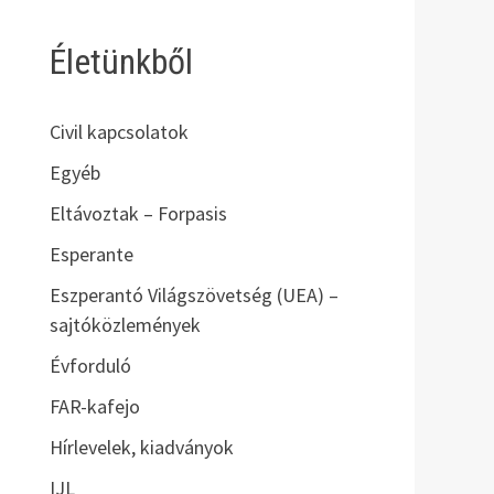
Életünkből
Civil kapcsolatok
Egyéb
Eltávoztak – Forpasis
Esperante
Eszperantó Világszövetség (UEA) –
sajtóközlemények
Évforduló
FAR-kafejo
Hírlevelek, kiadványok
IJL