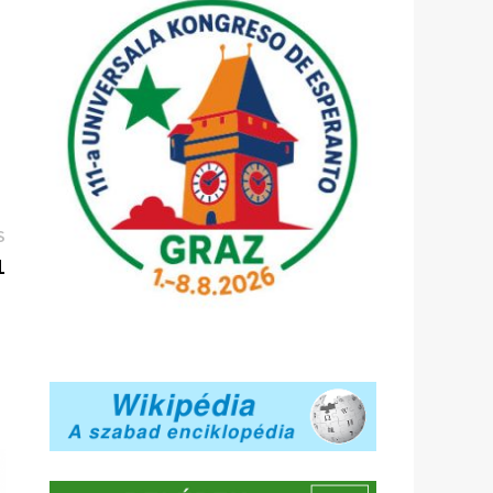
Következő
S
bejegyzés:
1