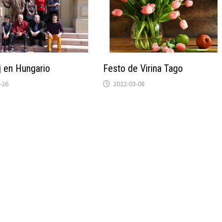
j en Hungario
Festo de Virina Tago
-26
2022-03-08