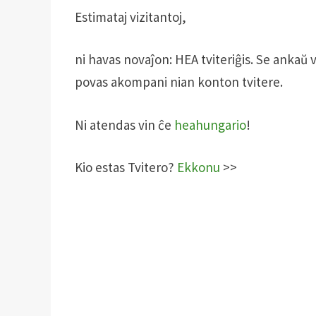
Estimataj vizitantoj,
ni havas novaĵon: HEA tviteriĝis. Se ankaŭ 
povas akompani nian konton tvitere.
Ni atendas vin ĉe
heahungario
!
Kio estas Tvitero?
Ekkonu
>>