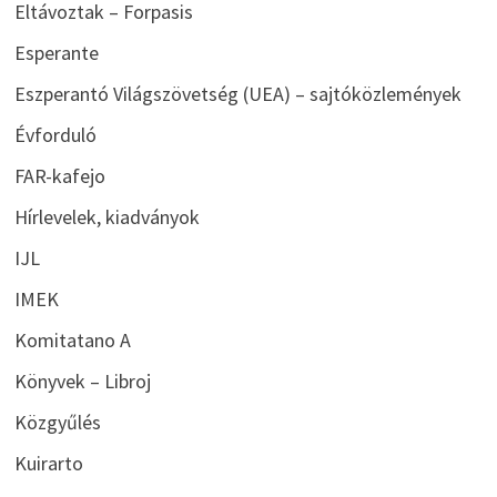
Eltávoztak – Forpasis
Esperante
Eszperantó Világszövetség (UEA) – sajtóközlemények
Évforduló
FAR-kafejo
Hírlevelek, kiadványok
IJL
IMEK
Komitatano A
Könyvek – Libroj
Közgyűlés
Kuirarto