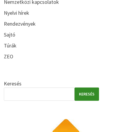
Nemzetközi kapcsolatok
Nyelvi hírek
Rendezvények
Sajtó
Túrák
ZEO
Keresés
KERESÉS