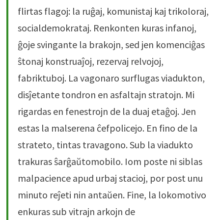
flirtas flagoj: la ruĝaj, komunistaj kaj trikoloraj,
socialdemokrataj. Renkonten kuras infanoj,
ĝoje svingante la brakojn, sed jen komenciĝas
ŝtonaj konstruaĵoj, rezervaj relvojoj,
fabriktuboj. La vagonaro surflugas viadukton,
disĵetante tondron en asfaltajn stratojn. Mi
rigardas en fenestrojn de la duaj etaĝoj. Jen
estas la malserena ĉefpolicejo. En fino de la
strateto, tintas travagono. Sub la viadukto
trakuras ŝarĝaŭtomobilo. Iom poste ni siblas
malpacience apud urbaj stacioj, por post unu
minuto reĵeti nin antaŭen. Fine, la lokomotivo
enkuras sub vitrajn arkojn de