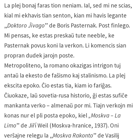
La plej bonaj faras tion neniam. Ial, sed mi ne scias,
kial mi ekhavis tian senton, kian mi havis legante
„
Doktoro Ĵivago
” de Boris Pasternak. Post finlego.
Mi pensas, ke estas preskaŭ tute neeble, ke
Pasternak povus koni la verkon. Li komencis sian
propran dudek jarojn poste.
Metropoliteno, la romano okazigas intrigon tuj
antaŭ la ekesto de faŝismo kaj stalinismo. La plej
ekscita epoko. Ĉio estas tia, kiam io fariĝas.
Ĉiuokaze, laŭ sovetia-rusa historio, ĝi estas sufiĉe
mankanta verko – almenaŭ por mi. Tiajn verkojn mi
konas nur el pli posta epoko, kiel
„Moskva – La
Limo
” de Jiří Weil (Moskva-hranice, 1937). Oni
verŝajne relegu la „
Moskva Rakonto
” de Vasilij