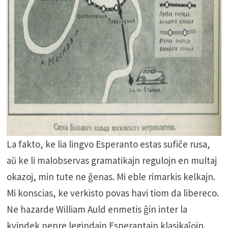
La fakto, ke lia lingvo Esperanto estas sufiĉe rusa,
aŭ ke li malobservas gramatikajn regulojn en multaj
okazoj, min tute ne ĝenas. Mi eble rimarkis kelkajn.
Mi konscias, ke verkisto povas havi tiom da libereco.
Ne hazarde William Auld enmetis ĝin inter la
kvindek nepre legindajn Esperantajn klasikaĵojn.