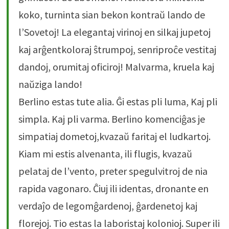
koko, turninta sian bekon kontraŭ lando de
l’Sovetoj! La elegantaj virinoj en silkaj jupetoj
kaj arĝentkoloraj ŝtrumpoj, senriproĉe vestitaj
dandoj, orumitaj oficiroj! Malvarma, kruela kaj
naŭziga lando!
Berlino estas tute alia. Ĝi estas pli luma, Kaj pli
simpla. Kaj pli varma. Berlino komenciĝas je
simpatiaj dometoj,kvazaŭ faritaj el ludkartoj.
Kiam mi estis alvenanta, ili flugis, kvazaŭ
pelataj de l’vento, preter spegulvitroj de nia
rapida vagonaro. Ĉiuj ili identas, dronante en
verdaĵo de legomĝardenoj, ĝardenetoj kaj
florejoj. Tio estas la laboristaj kolonioj. Super ili