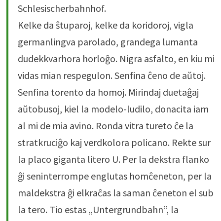
Schlesischerbahnhof.
Kelke da ŝtuparoj, kelke da koridoroj, vigla
germanlingva parolado, grandega lumanta
dudekkvarhora horloĝo. Nigra asfalto, en kiu mi
vidas mian respegulon. Senfina ĉeno de aŭtoj.
Senfina torento da homoj. Mirindaj duetaĝaj
aŭtobusoj, kiel la modelo-ludilo, donacita iam
al mi de mia avino. Ronda vitra tureto ĉe la
stratkruciĝo kaj verdkolora policano. Rekte sur
la placo giganta litero U. Per la dekstra flanko
ĝi seninterrompe englutas homĉeneton, per la
maldekstra ĝi elkraĉas la saman ĉeneton el sub
la tero. Tio estas „Untergrundbahn”, la