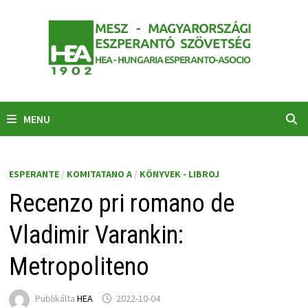
Skip
to
content
MENU
ESPERANTE
/
KOMITATANO A
/
KÖNYVEK - LIBROJ
Recenzo pri romano de
Vladimir Varankin:
Metropoliteno
Publikálta
HEA
2022-10-04