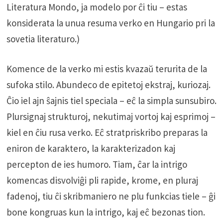
Literatura Mondo, ja modelo por ĉi tiu – estas
konsiderata la unua resuma verko en Hungario pri la
sovetia literaturo.)
Komence de la verko mi estis kvazaŭ terurita de la
sufoka stilo. Abundeco de epitetoj ekstraj, kuriozaj.
Ĉio iel ajn ŝajnis tiel speciala – eĉ la simpla sunsubiro.
Plursignaj strukturoj, nekutimaj vortoj kaj esprimoj –
kiel en ĉiu rusa verko. Eĉ stratpriskribo preparas la
eniron de karaktero, la karakterizadon kaj
percepton de ies humoro. Tiam, ĉar la intrigo
komencas disvolviĝi pli rapide, krome, en pluraj
fadenoj, tiu ĉi skribmaniero ne plu funkcias tiele – ĝi
bone kongruas kun la intrigo, kaj eĉ bezonas tion.