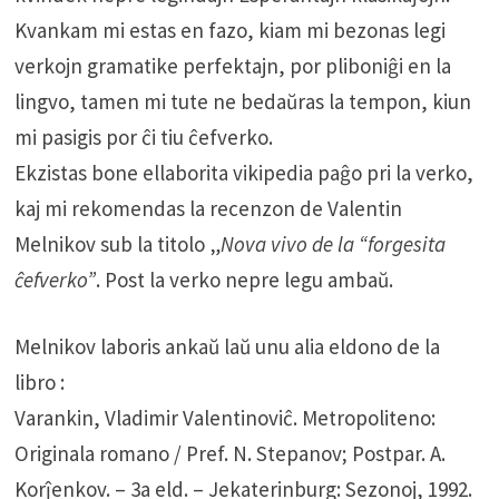
Kvankam mi estas en fazo, kiam mi bezonas legi
verkojn gramatike perfektajn, por pliboniĝi en la
lingvo, tamen mi tute ne bedaŭras la tempon, kiun
mi pasigis por ĉi tiu ĉefverko.
Ekzistas bone ellaborita vikipedia paĝo pri la verko,
kaj mi rekomendas la recenzon de Valentin
Melnikov sub la titolo „
Nova vivo de la “forgesita
ĉefverko”
. Post la verko nepre legu ambaŭ.
Melnikov laboris ankaŭ laŭ unu alia eldono de la
libro :
Varankin, Vladimir Valentinoviĉ. Metropoliteno:
Originala romano / Pref. N. Stepanov; Postpar. A.
Korĵenkov. – 3a eld. – Jekaterinburg: Sezonoj, 1992.