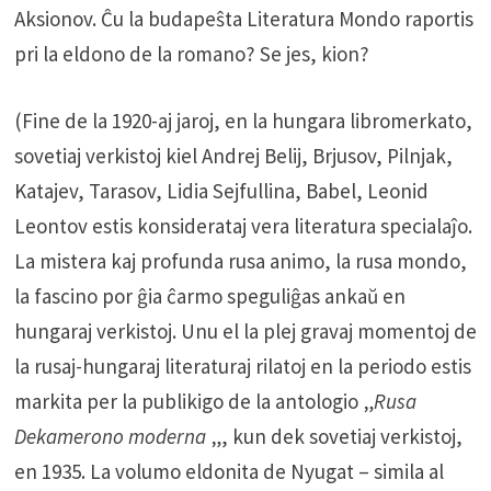
Aksionov. Ĉu la budapeŝta Literatura Mondo raportis
pri la eldono de la romano? Se jes, kion?
(Fine de la 1920-aj jaroj, en la hungara libromerkato,
sovetiaj verkistoj kiel Andrej Belij, Brjusov, Pilnjak,
Katajev, Tarasov, Lidia Sejfullina, Babel, Leonid
Leontov estis konsiderataj vera literatura specialaĵo.
La mistera kaj profunda rusa animo, la rusa mondo,
la fascino por ĝia ĉarmo speguliĝas ankaŭ en
hungaraj verkistoj. Unu el la plej gravaj momentoj de
la rusaj-hungaraj literaturaj rilatoj en la periodo estis
markita per la publikigo de la antologio „
Rusa
Dekamerono moderna
„, kun dek sovetiaj verkistoj,
en 1935. La volumo eldonita de Nyugat – simila al