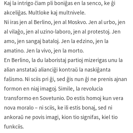
Kaj la intrigo ĉiam pli boniĝas en la senco, ke ĝi
akceliĝas. Multloke kaj multnivele.
Ni iras jen al Berlino, jen al Moskvo. Jen al urbo, jen
al vilaĝo, jen al uzino-laboro, jen al protestoj. Jen
amo, jen sangaj bataloj. Jen la edzino, jen la
amatino. Jen la vivo, jen la morto.
En Berlino, la du laboristaj partioj mizerigas unu la
alian anstataŭ alianciĝi kontraŭ la naskiĝanta
faŝismo. Ni sciis pri ĝi, sed ĝis nun ĝi ne prenis ajnan
formon en niaj imagoj. Simile, la revolucia
transformo en Sovetunio. Do estis homoj kun vera
nova moralo – ni sciis, ke ili estis bonaj, sed ni
ankoraŭ ne povis imagi, kion tio signifas, kiel tio
funkciis.