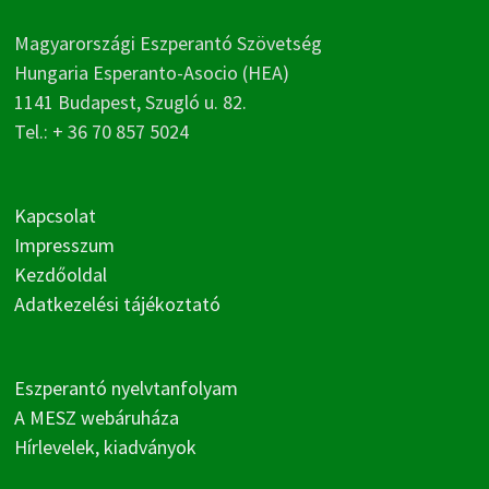
Magyarországi Eszperantó Szövetség
Hungaria Esperanto-Asocio (HEA)
1141 Budapest, Szugló u. 82.
Tel.: + 36 70 857 5024
Kapcsolat
Impresszum
Kezdőoldal
Adatkezelési tájékoztató
Eszperantó nyelvtanfolyam
A MESZ webáruháza
Hírlevelek, kiadványok