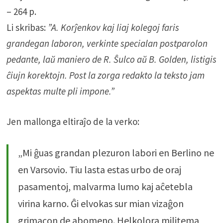
– 264 p.
Li skribas:
”A. Korĵenkov kaj liaj kolegoj faris
grandegan laboron, verkinte specialan postparolon
pedante, laŭ maniero de R. Ŝulco aŭ B. Golden, listigis
ĉiujn korektojn. Post la zorga redakto la teksto jam
aspektas multe pli impone.”
Jen mallonga eltiraĵo de la verko:
„Mi ĝuas grandan plezuron labori en Berlino ne
en Varsovio. Tiu lasta estas urbo de oraj
pasamentoj, malvarma lumo kaj aĉetebla
virina karno. Ĝi elvokas sur mian vizaĝon
grimacon de abomeno. Helkolora militema