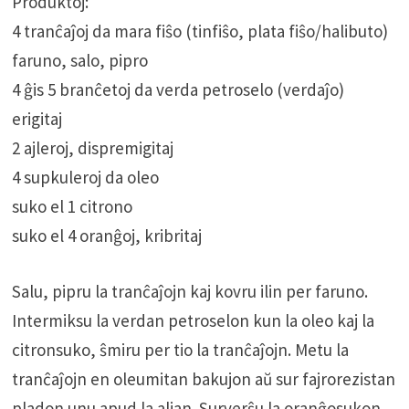
Produktoj:
4 tranĉaĵoj da mara fiŝo (tinfiŝo, plata fiŝo/halibuto)
faruno, salo, pipro
4 ĝis 5 branĉetoj da verda petroselo (verdaĵo)
erigitaj
2 ajleroj, dispremigitaj
4 supkuleroj da oleo
suko el 1 citrono
suko el 4 oranĝoj, kribritaj
Salu, pipru la tranĉaĵojn kaj kovru ilin per faruno.
Intermiksu la verdan petroselon kun la oleo kaj la
citronsuko, ŝmiru per tio la tranĉaĵojn. Metu la
tranĉaĵojn en oleumitan bakujon aŭ sur fajrorezistan
pladon unu apud la alian. Surverŝu la oranĝosukon,