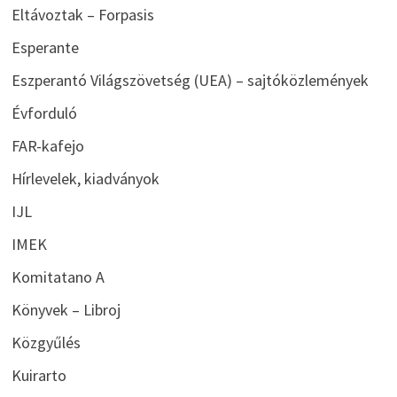
Eltávoztak – Forpasis
Esperante
Eszperantó Világszövetség (UEA) – sajtóközlemények
Évforduló
FAR-kafejo
Hírlevelek, kiadványok
IJL
IMEK
Komitatano A
Könyvek – Libroj
Közgyűlés
Kuirarto