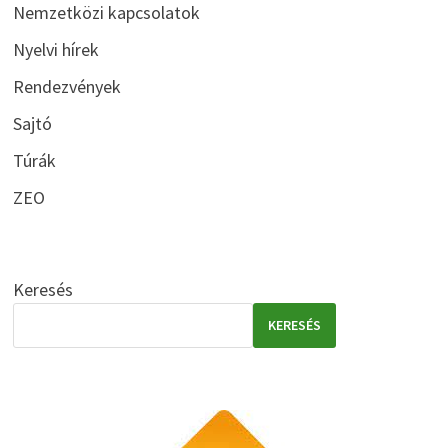
Nemzetközi kapcsolatok
Nyelvi hírek
Rendezvények
Sajtó
Túrák
ZEO
Keresés
KERESÉS