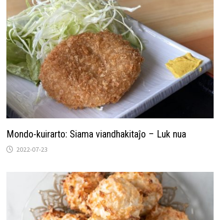
Mondo-kuirarto: Siama viandhakitaĵo – Luk nua
2022-07-23