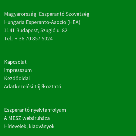
Magyarországi Eszperantó Szövetség
Hungaria Esperanto-Asocio (HEA)
1141 Budapest, Szugló u. 82.
Tel.: + 36 70 857 5024
Kapcsolat
Impresszum
Kezdőoldal
Adatkezelési tájékoztató
Eszperantó nyelvtanfolyam
A MESZ webáruháza
Hírlevelek, kiadványok