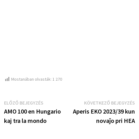
Mostanában olvasták:
1 270
Bejegyzés
Előző
K
ELŐZŐ BEJEGYZÉS
KÖVETKEZŐ BEJEGYZÉS
bejegyzés:
b
AMO 100 en Hungario
Aperis EKO 2023/39 kun
navigáció
kaj tra la mondo
novaĵo pri HEA