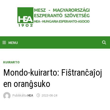
Skip
to
content
MENU
KUIRARTO
Mondo-kuirarto: Fiŝtranĉaĵoj
en oranĝsuko
Publikálta
HEA
2023-06-24