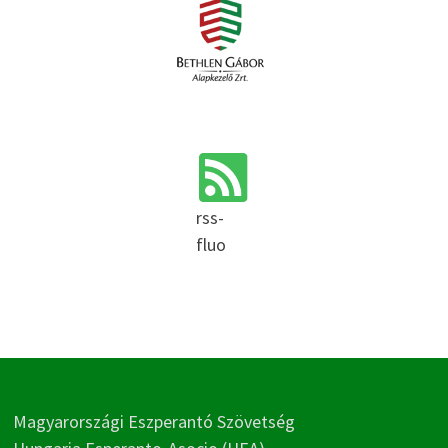
rss-
fluo
Magyarországi Eszperantó Szövetség