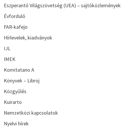
Eszperantó Világszövetség (UEA) – sajtóközlemények
Évforduló
FAR-kafejo
Hírlevelek, kiadványok
IJL
IMEK
Komitatano A
Könyvek – Libroj
Közgyűlés
Kuirarto
Nemzetközi kapcsolatok
Nyelvi hírek