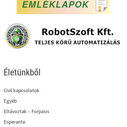
Életünkből
Civil kapcsolatok
Egyéb
Eltávoztak – Forpasis
Esperante