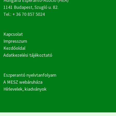
Hungaria Esperanto-Asocio (HEA)
1141 Budapest, Szugló u. 82.
Tel.: + 36 70 857 5024
Kapcsolat
Impresszum
Kezdőoldal
Adatkezelési tájékoztató
Eszperantó nyelvtanfolyam
A MESZ webáruháza
Hírlevelek, kiadványok