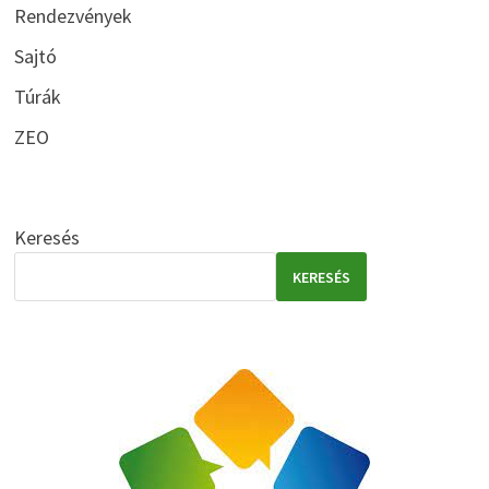
Rendezvények
Sajtó
Túrák
ZEO
Keresés
KERESÉS