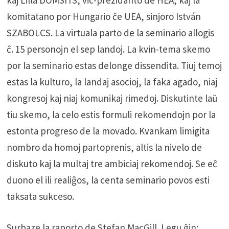
kaj Lilla DOMSITS, vic-prezidanto de HEA, kaj la
komitatano por Hungario ĉe UEA, sinjoro István
SZABOLCS. La virtuala parto de la seminario allogis
ĉ. 15 personojn el sep landoj. La kvin-tema skemo
por la seminario estas delonge dissendita. Tiuj temoj
estas la kulturo, la landaj asocioj, la faka agado, niaj
kongresoj kaj niaj komunikaj rimedoj. Diskutinte laŭ
tiu skemo, la celo estis formuli rekomendojn por la
estonta progreso de la movado. Kvankam limigita
nombro da homoj partoprenis, altis la nivelo de
diskuto kaj la multaj tre ambiciaj rekomendoj. Se eĉ
duono el ili realiĝos, la centa seminario povos esti
taksata sukceso.
Surbaze la raporto de Stefan MacGill. Legu ĝin: