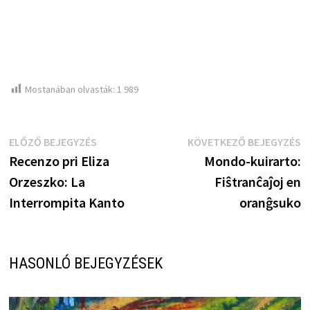
Mostanában olvasták:
1 989
Bejegyzés
Előző
K
ELŐZŐ BEJEGYZÉS
KÖVETKEZŐ BEJEGYZÉS
bejegyzés:
b
Recenzo pri Eliza
Mondo-kuirarto:
navigáció
Orzeszko: La
Fiŝtranĉaĵoj en
Interrompita Kanto
oranĝsuko
HASONLÓ BEJEGYZÉSEK