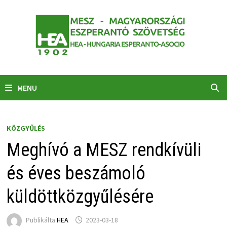
Skip
to
content
MENU
KÖZGYŰLÉS
Meghívó a MESZ rendkívüli
és éves beszámoló
küldöttközgyűlésére
Publikálta
HEA
2023-03-18