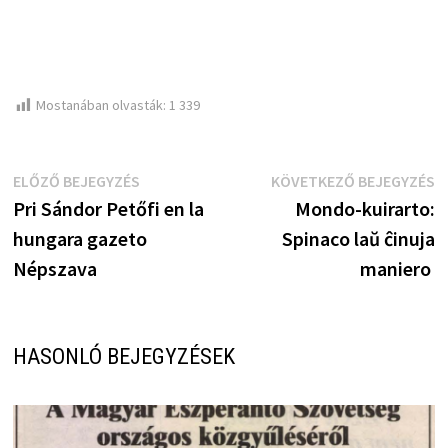
Mostanában olvasták:
1 339
Bejegyzés
Előző
K
ELŐZŐ BEJEGYZÉS
KÖVETKEZŐ BEJEGYZÉS
bejegyzés:
b
Pri Sándor Petőfi en la
Mondo-kuirarto:
navigáció
hungara gazeto
Spinaco laŭ ĉinuja
Népszava
maniero
HASONLÓ BEJEGYZÉSEK