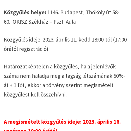
Közgyűlés helye:
1146. Budapest, Thököly út 58-
60. OKISZ Székház – Fszt. Aula
Közgyűlés ideje: 2023. április 11. kedd 18:00-tól (17:00
órától regisztráció)
Határozatképtelen a közgyűlés, ha a jelenlévők
száma nem haladja meg a tagság létszámának 50%-
át + 1 főt, ekkor a törvény szerint megismételt
közgyűlést kell összehívni.
A megismételt közgyűlés ideje
: 2023. április 16.
vasárnap 10:00 órától