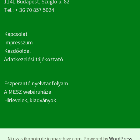
1141 Budapest, Szugló u. 82.
Tel.: + 36 70 857 5024
Kapcsolat
Impresszum
Kezdőoldal
Adatkezelési tájékoztató
Eszperantó nyelvtanfolyam
A MESZ webáruháza
Hírlevelek, kiadványok
Ni uzas ikonojn de iconarchive.com. Powered by
WordPress