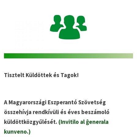
Tisztelt Küldöttek és Tagok!
A Magyarországi Eszperantó Szövetség
összehívja rendkívüli és éves beszámoló
küldöttközgyűlését.
(Invitilo al ĝenerala
kunveno.)