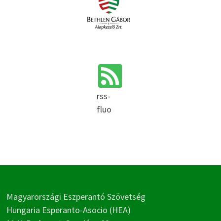
rss-
fluo
Magyarországi Eszperantó Szövetség
Hungaria Esperanto-Asocio (HEA)