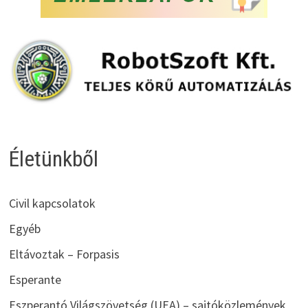
Életünkből
Civil kapcsolatok
Egyéb
Eltávoztak – Forpasis
Esperante
Eszperantó Világszövetség (UEA) – sajtóközlemények