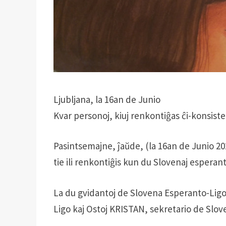
Ljubljana, la 16an de Junio
Kvar personoj, kiuj renkontiĝas ĉi-konsist
Pasintsemajne, ĵaŭde, (la 16an de Junio 202
tie ili renkontiĝis kun du Slovenaj esperan
La du gvidantoj de Slovena Esperanto-Lig
Ligo kaj Ostoj KRISTAN, sekretario de Slov