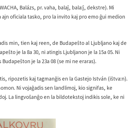
 WACHA, Balázs, pr. vaha, balaĵ, bala:ĵ, dekstre). Mi
 ajn oficiala tasko, pro la invito kaj pro emo ĝui medion
gadis min, tien kaj reen, de Budapeŝto al Ljubljano kaj de
eŝto je la 8a 30, ni atingis Ljubljanon je la 15a 05. Ni
is Budapeŝton je la 23a 08 (se mi ne eraras).
s, ripozetis kaj tagmanĝis en la Gastejo István (iŝtva:n).
nomon. Ni vojaĝadis sen landlimoj, kio signifas, ke
doj. La lingvoŝanĝo en la bildotekstoj indikis sole, ke ni