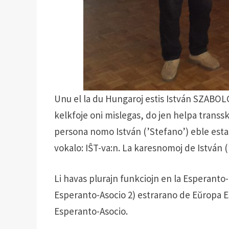
Unu el la du Hungaroj estis István SZABO
kelkfoje oni mislegas, do jen helpa transs
persona nomo István (’Stefano’) eble esta
vokalo: IŜT-va:n. La karesnomoj de István (’
Li havas plurajn funkciojn en la Esperanto
Esperanto-Asocio 2) estrarano de Eŭropa E
Esperanto-Asocio.