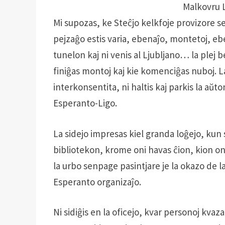
Malkovru 
Mi supozas, ke Steĉjo kelkfoje provizore sent
pejzaĝo estis varia, ebenaĵo, montetoj, eb
tunelon kaj ni venis al Ljubljano… la plej b
finiĝas montoj kaj kie komenciĝas nuboj. La
interkonsentita, ni haltis kaj parkis la aŭt
Esperanto-Ligo.
La sidejo impresas kiel granda loĝejo, kun
bibliotekon, krome oni havas ĉion, kion oni
la urbo senpage pasintjare je la okazo de 
Esperanto organizaĵo.
Ni sidiĝis en la oficejo, kvar personoj kvaz