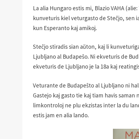
La alia Hungaro estis mi, Blazio VAHA (alie:
kunveturis kiel veturgasto de Steĉjo, sen ia
kun Esperanto kaj amikoj.
Steĉjo stiradis sian aŭton, kaj li kunveturi
Ljubljano al Budapeŝo. Ni ekveturis de Budap
ekveturis de Ljubljano je la 18a kaj reating
Veturante de Budapeŝto al Ljubljano ni halti
Gastejo kaj gasto tie kaj tiam havis saman 
limkontroloj ne plu ekzistas inter la du lan
estis jam en alia lando.