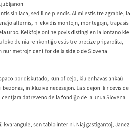
Ljubljanon
is sin laca, sed li ne plendis. Al mi estis tre agrable, la
enaĵo alternis, ni ekvidis montojn, montegojn, trapasis
ela urbo. Kelkfoje oni ne povis distingi en la lontano kie
 loko de nia renkontiĝo estis tre precize priparolita,
on nur metrojn cent for de la sidejo de Slovena
 spaco por diskutado, kun oficejo, kiu enhavas ankaū
 bezonas, inlkluzive necesejon. La sidejon ili ricevis de
la centjara datreveno de la fondiĝo de la unua Slovena
aŭ kvarangule, sen tablo inter ni. Niaj gastigantoj, Janez