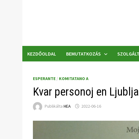
Skip
to
content
KEZDŐOLDAL
BEMUTATKOZÁS
SZOLGÁLT
ESPERANTE
/
KOMITATANO A
Kvar personoj en Ljublj
Publikálta
HEA
2022-06-16