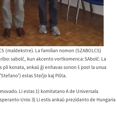
LCS (maldekstre). La familian nomon (SZABOLCS)
kribo: sabolĉ, kun akcento vortkomenca: SAbolĉ. La
s pli konata, ankaŭ ĝi enhavas sonon ŝ post la unua
Stefano’) estas Steĉjo kaj Piŝta.
-movado. Li estas 1) komitatano A de Universala
speranto-Unio 3) Li estis ankaŭ prezidanto de Hungaria