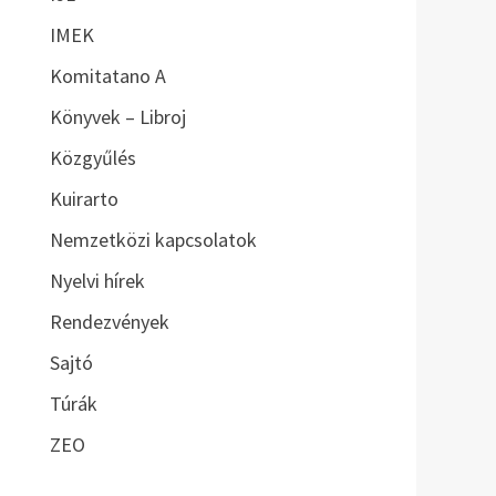
IMEK
Komitatano A
Könyvek – Libroj
Közgyűlés
Kuirarto
Nemzetközi kapcsolatok
Nyelvi hírek
Rendezvények
Sajtó
Túrák
ZEO