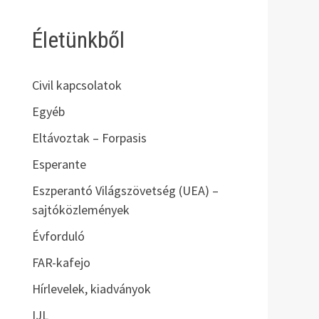
Életünkből
Civil kapcsolatok
Egyéb
Eltávoztak – Forpasis
Esperante
Eszperantó Világszövetség (UEA) –
sajtóközlemények
Évforduló
FAR-kafejo
Hírlevelek, kiadványok
IJL