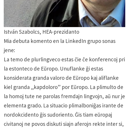
István Szabolcs, HEA-prezidanto
Mia debuta komento en la LinkedIn grupo sonas
jene:
La temo de plurlingveco estas ĉie ĉe konferencoj pri
la estonteco de Eŭropo. Unuflanke ĝi estas
konsiderata granda valoro de Eŭropo kaj aliflanke
kiel granda „kapdoloro” por Eŭropo. La plimulto de
la homoj tute ne parolas fremdajn lingvojn, aŭ nur je
elementa grado. La situacio plimalboniĝas irante de
nordokcidento ĝis sudoriento. Ĝis tiam eŭropaj
civitanoj ne povos diskuti siajn aferojn rekte inter si,