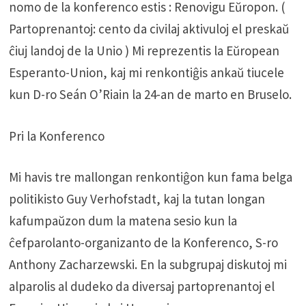
nomo de la konferenco estis : Renovigu Eŭropon. (
Partoprenantoj: cento da civilaj aktivuloj el preskaŭ
ĉiuj landoj de la Unio ) Mi reprezentis la Eŭropean
Esperanto-Union, kaj mi renkontiĝis ankaŭ tiucele
kun D-ro Seán O’Riain la 24-an de marto en Bruselo.
Pri la Konferenco
Mi havis tre mallongan renkontiĝon kun fama belga
politikisto Guy Verhofstadt, kaj la tutan longan
kafumpaŭzon dum la matena sesio kun la
ĉefparolanto-organizanto de la Konferenco, S-ro
Anthony Zacharzewski. En la subgrupaj diskutoj mi
alparolis al dudeko da diversaj partoprenantoj el