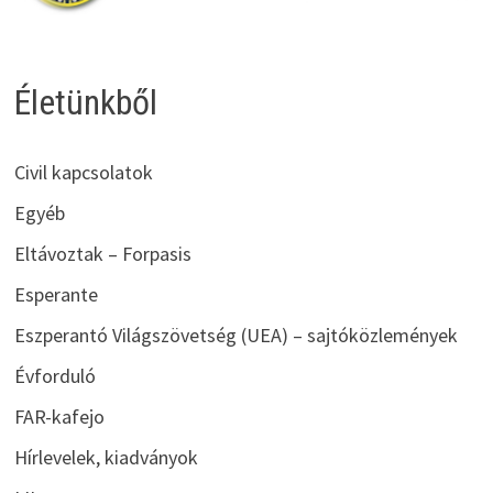
Életünkből
Civil kapcsolatok
Egyéb
Eltávoztak – Forpasis
Esperante
Eszperantó Világszövetség (UEA) – sajtóközlemények
Évforduló
FAR-kafejo
Hírlevelek, kiadványok