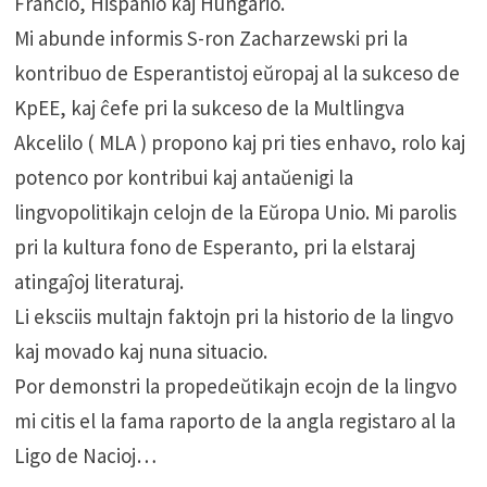
Francio, Hispanio kaj Hungario.
Mi abunde informis S-ron Zacharzewski pri la
kontribuo de Esperantistoj eŭropaj al la sukceso de
KpEE, kaj ĉefe pri la sukceso de la Multlingva
Akcelilo ( MLA ) propono kaj pri ties enhavo, rolo kaj
potenco por kontribui kaj antaŭenigi la
lingvopolitikajn celojn de la Eŭropa Unio. Mi parolis
pri la kultura fono de Esperanto, pri la elstaraj
atingaĵoj literaturaj.
Li eksciis multajn faktojn pri la historio de la lingvo
kaj movado kaj nuna situacio.
Por demonstri la propedeŭtikajn ecojn de la lingvo
mi citis el la fama raporto de la angla registaro al la
Ligo de Nacioj…