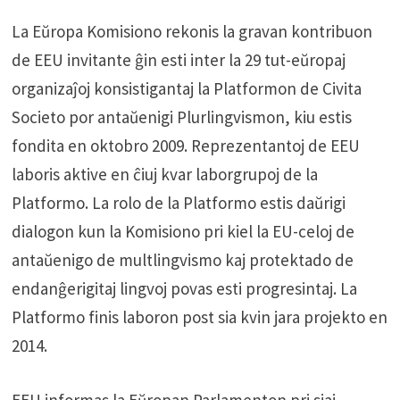
La Eŭropa Komisiono rekonis la gravan kontribuon
de EEU invitante ĝin esti inter la 29 tut-eŭropaj
organizaĵoj konsistigantaj la Platformon de Civita
Societo por antaŭenigi Plurlingvismon, kiu estis
fondita en oktobro 2009. Reprezentantoj de EEU
laboris aktive en ĉiuj kvar laborgrupoj de la
Platformo. La rolo de la Platformo estis daŭrigi
dialogon kun la Komisiono pri kiel la EU-celoj de
antaŭenigo de multlingvismo kaj protektado de
endanĝerigitaj lingvoj povas esti progresintaj. La
Platformo finis laboron post sia kvin jara projekto en
2014.
EEU informas la Eŭropan Parlamenton pri siaj