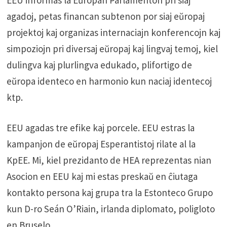
agadoj, petas financan subtenon por siaj eŭropaj
projektoj kaj organizas internaciajn konferencojn kaj
simpoziojn pri diversaj eŭropaj kaj lingvaj temoj, kiel
dulingva kaj plurlingva edukado, plifortigo de
eŭropa identeco en harmonio kun naciaj identecoj
ktp.
EEU agadas tre efike kaj porcele. EEU estras la
kampanjon de eŭropaj Esperantistoj rilate al la
KpEE. Mi, kiel prezidanto de HEA reprezentas nian
Asocion en EEU kaj mi estas preskaŭ en ĉiutaga
kontakto persona kaj grupa tra la Estonteco Grupo
kun D-ro Seán O’Riain, irlanda diplomato, poligloto
en Bruselo.