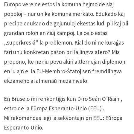
Eŭropo vere ne estos la komuna hejmo de siaj
popoloj – nur unika komuna merkato. Edukado kaj
precipe edukado de gejunuloj ekestas ludi pli kaj pli
grandan rolon en ĉiuj kampoj. La celo estas
„superkreski” la problemon. Kial do ni ne kuraĝas
fari unu konkretan paŝon pri la lingva afero? Mia
propono, ke neniu povu akiri altlernejan diplomon
en iu ajn el la EU-Membro-Ŝtatoj sen fremdlingva
ekzameno al almenaŭ meza nivelo!
En Bruselo mi renkontiĝis kun D-ro Seán O’Riain ,
estro de la Eŭropa Esperanto-Unio (EEU) .
Mi rekomendas legi la sekvontajn pri EEU: Eŭropa
Esperanto-Unio.