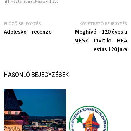
Mostanában olvasták:
1 290
Bejegyzés
Előző
K
ELŐZŐ BEJEGYZÉS
KÖVETKEZŐ BEJEGYZÉS
bejegyzés:
b
Adolesko – recenzo
Meghívó – 120 éves a
navigáció
MESZ – Invitilo – HEA
estas 120 jara
HASONLÓ BEJEGYZÉSEK