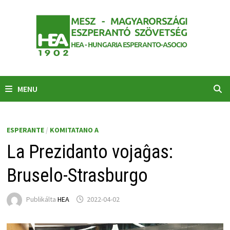
Skip
to
content
MENU
ESPERANTE
/
KOMITATANO A
La Prezidanto vojaĝas:
Bruselo-Strasburgo
Publikálta
HEA
2022-04-02