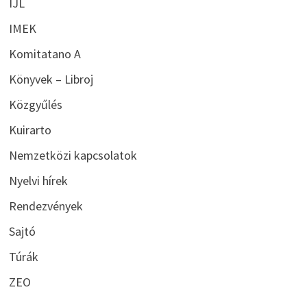
IJL
IMEK
Komitatano A
Könyvek – Libroj
Közgyűlés
Kuirarto
Nemzetközi kapcsolatok
Nyelvi hírek
Rendezvények
Sajtó
Túrák
ZEO