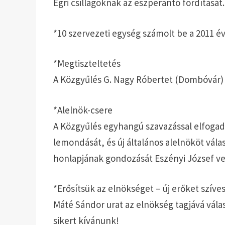
Egri csillagoknak az eszperantó fordítását
*10 szervezeti egység számolt be a 2011 é
*Megtiszteltetés
A Közgyűlés G. Nagy Róbertet (Dombóvár) a
*Alelnök-csere
A Közgyűlés egyhangú szavazással elfog
lemondását, és új általános alelnököt vál
honlapjának gondozását Eszényi József ves
*Erősítsük az elnökséget – új erőket szíve
Máté Sándor urat az elnökség tagjává vála
sikert kívánunk!