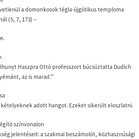
zvetlenül a domonkosok tégla-újgótikus temploma
l (5, 7, 173) –
e.
k
z elhunyt Haszpra Ottó professzort búcsúztatta Dudich
gyémánt, az is marad.”
ása
i kételyeknek adott hangot. Ezeket sikerült eloszlatni.
légítő színvonalon
kség jelentéseit: a szakmai beszámolót, közhasznúsági