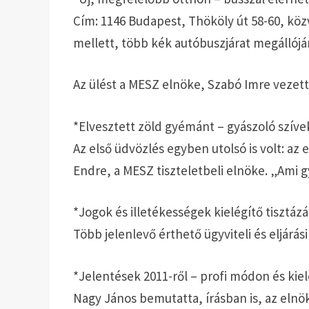
Cím: 1146 Budapest, Thököly út 58-60, kö
mellett, több kék autóbuszjárat megállójáná
Az ülést a MESZ elnöke, Szabó Imre vezett
*Elvesztett zöld gyémánt – gyászoló szíve
Az első üdvözlés egyben utolsó is volt: a
Endre, a MESZ tiszteletbeli elnöke. „Ami 
*Jogok és illetékességek kielégítő tisztáz
Több jelenlevő érthető ügyviteli és eljárás
*Jelentések 2011-ről – profi módon és kie
Nagy János bemutatta, írásban is, az elnö