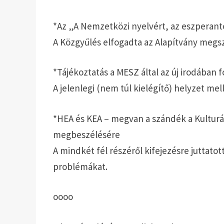
*Az „A Nemzetközi nyelvért, az eszperant
A Közgyűlés elfogadta az Alapítvány megsz
*Tájékoztatás a MESZ által az új irodában f
A jelenlegi (nem túl kielégítő) helyzet mell
*HEA és KEA – megvan a szándék a Kulturá
megbeszélésére
A mindkét fél részéről kifejezésre juttat
problémákat.
oooo