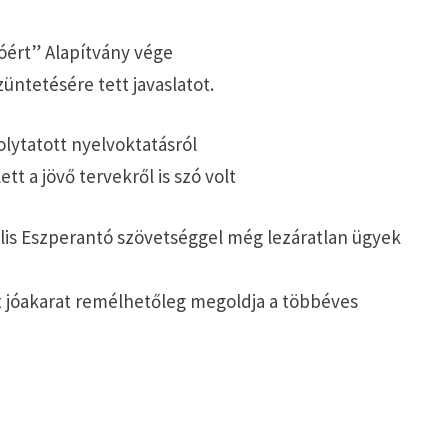
óért” Alapítvány vége
üntetésére tett javaslatot.
olytatott nyelvoktatásról
ett a jövő tervekről is szó volt
lis Eszperantó szövetséggel még lezáratlan ügyek
ott jóakarat remélhetőleg megoldja a többéves