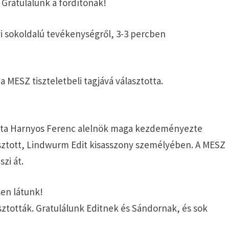
. Gratulálunk a fordítónak!
vi sokoldalú tevékenységről, 3-3 percben
 MESZ tiszteletbeli tagjává választotta.
adta Harnyos Ferenc alelnök maga kezdeményezte
asztott, Lindwurm Edit kisasszony személyében. A MESZ
zi át.
sen látunk!
sztották. Gratulálunk Editnek és Sándornak, és sok