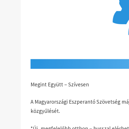
Megint Együtt – Szívesen
A Magyarországi Eszperantó Szövetség máj
közgyűlését.
*Új, megfelelőbb otthon – busszal elérhe