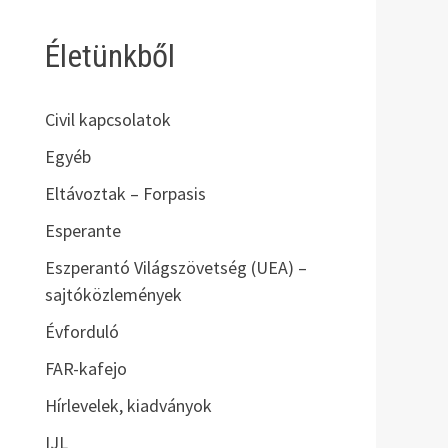
Életünkből
Civil kapcsolatok
Egyéb
Eltávoztak – Forpasis
Esperante
Eszperantó Világszövetség (UEA) –
sajtóközlemények
Évforduló
FAR-kafejo
Hírlevelek, kiadványok
IJL