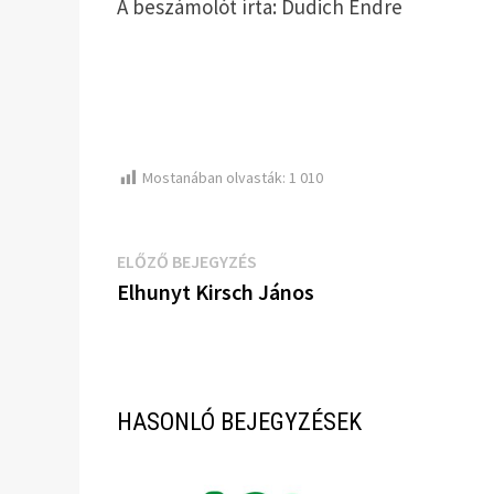
A beszámolót írta: Dudich Endre
Mostanában olvasták:
1 010
Bejegyzés
Előző
ELŐZŐ BEJEGYZÉS
bejegyzés:
Elhunyt Kirsch János
navigáció
HASONLÓ BEJEGYZÉSEK