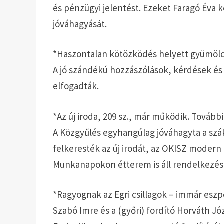
és pénzügyi jelentést. Ezeket Faragó Éva 
jóváhagyását.
*Haszontalan kötözködés helyett gyümölc
A jó szándékú hozzászólások, kérdések és
elfogadták.
*Az új iroda, 209 sz., már működik. Tovább
A Közgyűlés egyhangúlag jóváhagyta a szák
felkeresték az új irodát, az OKISZ modern
Munkanapokon étterem is áll rendelkezés
*Ragyognak az Egri csillagok – immár eszp
Szabó Imre és a (győri) fordító Horváth 