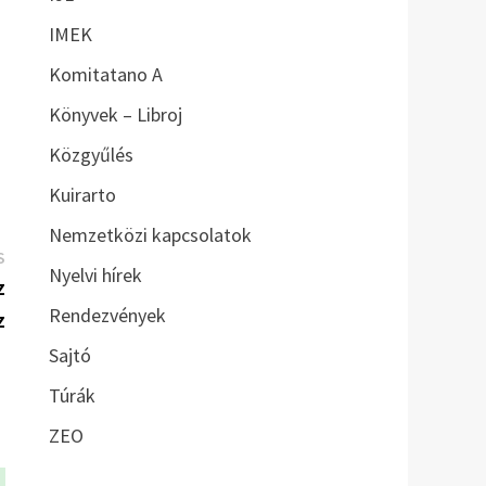
IMEK
Komitatano A
Könyvek – Libroj
Közgyűlés
Kuirarto
Nemzetközi kapcsolatok
Következő
S
Nyelvi hírek
bejegyzés:
z
Rendezvények
z
Sajtó
Túrák
ZEO