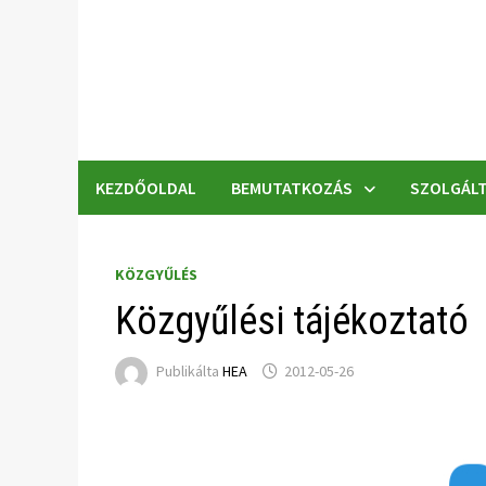
Skip
to
content
KEZDŐOLDAL
BEMUTATKOZÁS
SZOLGÁLT
KÖZGYŰLÉS
Közgyűlési tájékoztató
Publikálta
HEA
2012-05-26