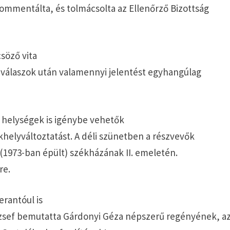
kommentálta, és tolmácsolta az Ellenőrző Bizottság
söző vita
 válaszok után valamennyi jelentést egyhangúlag
i helységek is igénybe vehetők
helyváltoztatást. A déli szünetben a részvevők
 (1973-ban épült) székházának II. emeletén.
re.
erantóul is
József bemutatta Gárdonyi Géza népszerű regényének, a