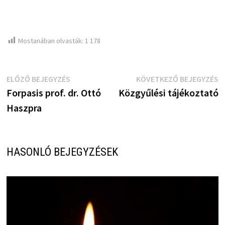
Mostanában olvasták:
1 178
Bejegyzés
Előző
K
ELŐZŐ BEJEGYZÉS
KÖVETKEZŐ BEJEGYZÉS
bejegyzés:
b
Forpasis prof. dr. Ottó
Közgyűlési tájékoztató
navigáció
Haszpra
HASONLÓ BEJEGYZÉSEK