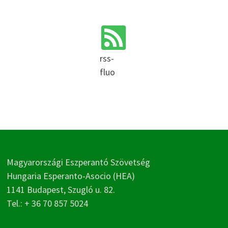
rss-
fluo
Magyarországi Eszperantó Szövetség
Hungaria Esperanto-Asocio (HEA)
1141 Budapest, Szugló u. 82.
Tel.: + 36 70 857 5024