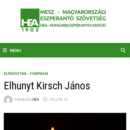
Skip
to
content
MENU
ELTÁVOZTAK - FORPASIS
Elhunyt Kirsch János
Publikálta
HEA
2012-05-23