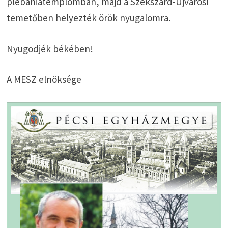
plébániatemplomban, majd a Szekszárd-Újvárosi
temetőben helyezték örök nyugalomra.
Nyugodjék békében!
A MESZ elnöksége