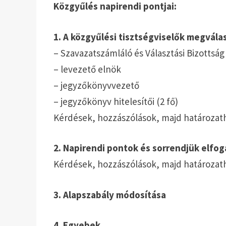
Közgyűlés napirendi pontjai:
1. A közgyűlési tisztségviselők megvála
– Szavazatszámláló és Választási Bizottság
– levezető elnök
– jegyzőkönyvvezető
– jegyzőkönyv hitelesítői (2 fő)
Kérdések, hozzászólások, majd határozat
2. Napirendi pontok és sorrendjük elfo
Kérdések, hozzászólások, majd határozat
3. Alapszabály módosítása
4. Egyebek