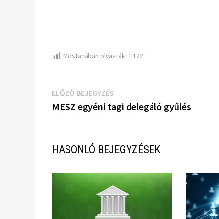
Mostanában olvasták:
1 122
Bejegyzés
Előző
ELŐZŐ BEJEGYZÉS
bejegyzés:
MESZ egyéni tagi delegáló gyűlés
navigáció
HASONLÓ BEJEGYZÉSEK