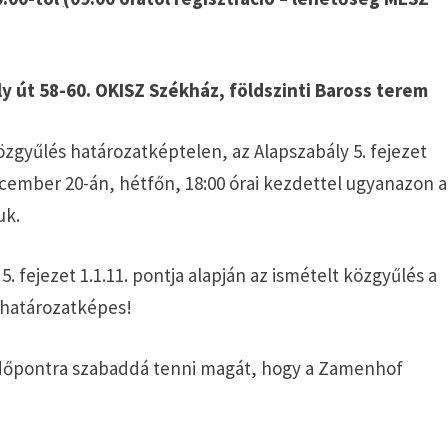
 út 58-60. OKISZ Székház, földszinti Baross terem
zgyűlés határozatképtelen, az Alapszabály 5. fejezet
december 20-án, hétfőn, 18:00 órai kezdettel ugyanazon a
uk.
5. fejezet 1.1.11. pontja alapján az ismételt közgyűlés a
 határozatképes!
 időpontra szabaddá tenni magát, hogy a Zamenhof