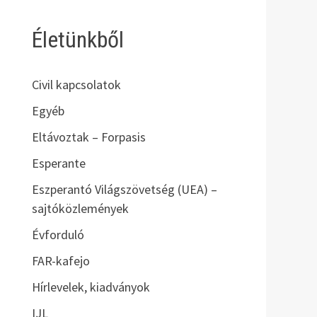
Életünkből
Civil kapcsolatok
Egyéb
Eltávoztak – Forpasis
Esperante
Eszperantó Világszövetség (UEA) –
sajtóközlemények
Évforduló
FAR-kafejo
Hírlevelek, kiadványok
IJL