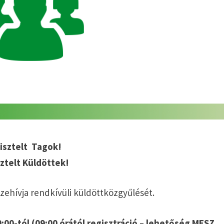
isztelt Tagok!
ztelt Küldöttek!
zehívja rendkívüli küldöttközgyűlését.
:00-tól
(
09:00 órától regisztráció – lehetőség MESZ