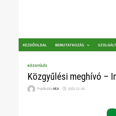
Skip
to
content
KEZDŐOLDAL
BEMUTATKOZÁS
SZOLGÁLT
KÖZGYŰLÉS
Közgyűlési meghívó – In
Publikálta
HEA
2021-11-26