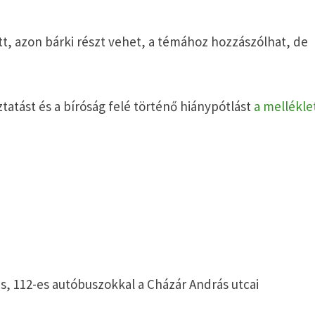
t, azon bárki részt vehet, a témához hozzászólhat, de
tatást és a bíróság felé történő hiánypótlást
a mellékle
-es, 112-es autóbuszokkal a Cházár András utcai