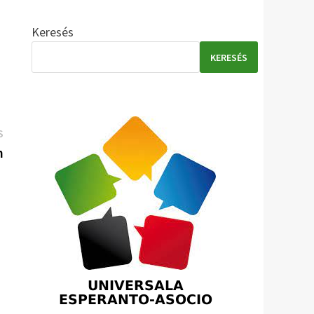
Keresés
KERESÉS
Következő
S
bejegyzés:
n