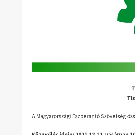
T
Tis
A Magyarországi Eszperantó Szövetség öss
Közgyűlés ideje:
2021.12.12. vasárnap 10