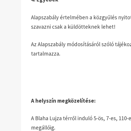
Alapszabály értelmében a közgyűlés nyitot
szavazni csak a küldötteknek lehet!
Az Alapszabály módosításáról szóló tájékoz
tartalmazza.
A helyszín megközelítése:
A Blaha Lujza térről induló 5-ös, 7-es, 110
megállóig.