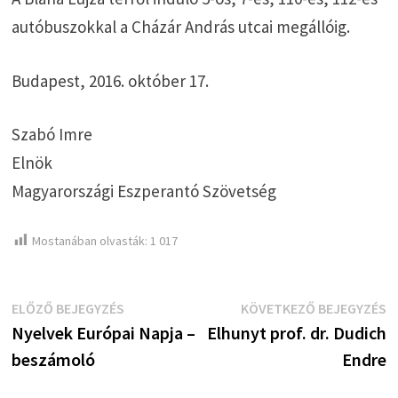
autóbuszokkal a Cházár András utcai megállóig.
Budapest, 2016. október 17.
Szabó Imre
Elnök
Magyarországi Eszperantó Szövetség
Mostanában olvasták:
1 017
Bejegyzés
Előző
K
ELŐZŐ BEJEGYZÉS
KÖVETKEZŐ BEJEGYZÉS
bejegyzés:
b
Nyelvek Európai Napja –
Elhunyt prof. dr. Dudich
navigáció
beszámoló
Endre