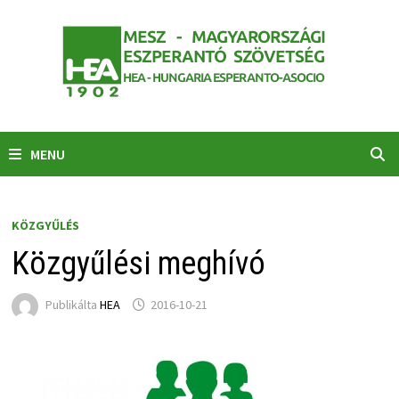
Skip
to
content
MENU
KÖZGYŰLÉS
Közgyűlési meghívó
Publikálta
HEA
2016-10-21