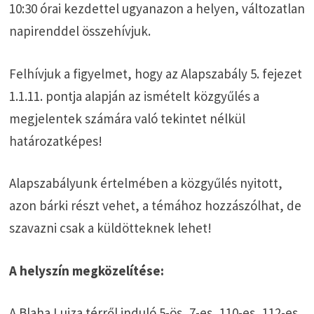
10:30 órai kezdettel ugyanazon a helyen, változatlan
napirenddel összehívjuk.
Felhívjuk a figyelmet, hogy az Alapszabály 5. fejezet
1.1.11. pontja alapján az ismételt közgyűlés a
megjelentek számára való tekintet nélkül
határozatképes!
Alapszabályunk értelmében a közgyűlés nyitott,
azon bárki részt vehet, a témához hozzászólhat, de
szavazni csak a küldötteknek lehet!
A helyszín megközelítése:
A Blaha Lujza térről induló 5-ös, 7-es, 110-es, 112-es