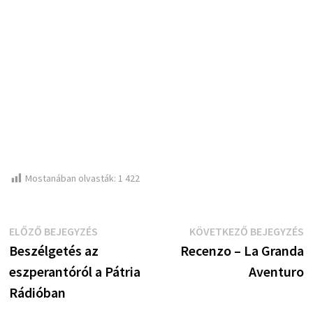
Mostanában olvasták:
1 422
Bejegyzés
Előző
K
ELŐZŐ BEJEGYZÉS
KÖVETKEZŐ BEJEGYZÉS
bejegyzés:
b
Beszélgetés az
Recenzo – La Granda
navigáció
eszperantóról a Pátria
Aventuro
Rádióban