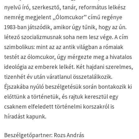
nyelvű író, szerkesztő, tanár, református lelkész
nemrég megjelent „Ólomcukor” című regénye
1983-ban játszódik, amikor úgy tűnik, hogy az ún.
létező szocializmusnak soha nem lesz vége. A cím
szimbolikus: mint az az antik világban a rómaiak
testét az ólomcukor, úgy mérgezte meg a hivatalos
ideológia az emberek lelkét. Két hajdani szerelmes,
tizenhét év után váratlanul összetalálkozik.
Éjszakába nyúló beszélgetésük során bontakozik ki
előttünk a történetük, és rajtuk keresztül egy
csaknem elfeledett történelmi korszakról is
híradást kapunk.
Beszélgetőpartner: Rozs András