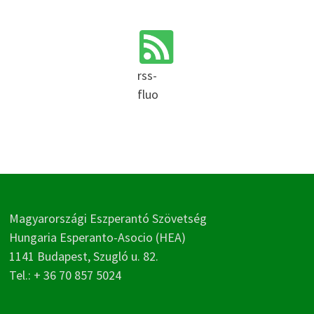
rss-
fluo
Magyarországi Eszperantó Szövetség
Hungaria Esperanto-Asocio (HEA)
1141 Budapest, Szugló u. 82.
Tel.: + 36 70 857 5024