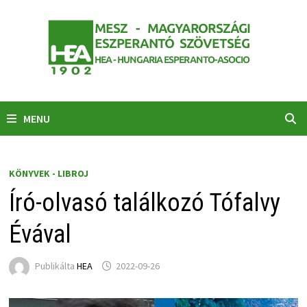
Skip
to
content
MENU
KÖNYVEK - LIBROJ
Író-olvasó találkozó Tófalvy
Évával
Publikálta
HEA
2022-09-26