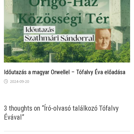
Időutazás a magyar Orwellel – Tófalvy Éva előadása
2024-09-20
3 thoughts on “
Író-olvasó találkozó Tófalvy
Évával
”