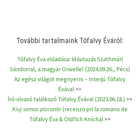
További tartalmaink Tófalvy Éváról:
Tófalvy Éva előadása: Időutazás Szathmári
Sándorral, a magyar Orwellel (2024.09.26., Pécs)
Az egész világot megnyerni – Interjú Tófalvy
Évával
>>
Író-olvasó találkozó Tófalvy Évával (2023.06.18.)
>>
Kiuj semas plorante
(recenzo pri la romano de
Tófalvy Éva & Oldřich Kníchal
>>