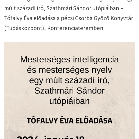
múlt századi író, Szathmári Sándor utópiáiban –
Tófalvy Éva előadása a pécsi Csorba Győző Könyvtár
(Tudásközpont), Konferenciateremben