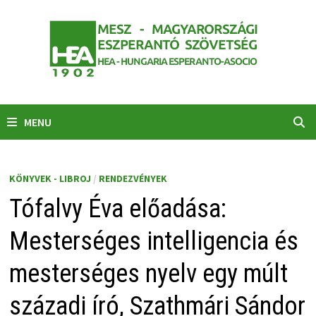
Skip
to
content
MENU
KÖNYVEK - LIBROJ
/
RENDEZVÉNYEK
Tófalvy Éva előadása:
Mesterséges intelligencia és
mesterséges nyelv egy múlt
századi író, Szathmári Sándor