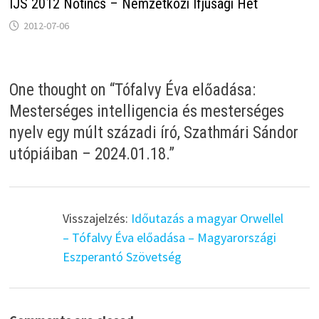
IJS 2012 Nőtincs – Nemzetközi Ifjúsági Hét
2012-07-06
One thought on “
Tófalvy Éva előadása:
Mesterséges intelligencia és mesterséges
nyelv egy múlt századi író, Szathmári Sándor
utópiáiban – 2024.01.18.
”
Visszajelzés:
Időutazás a magyar Orwellel
– Tófalvy Éva előadása – Magyarországi
Eszperantó Szövetség