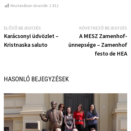
Mostanában olvasták:
1 812
Bejegyzés
Előző
K
ELŐZŐ BEJEGYZÉS
KÖVETKEZŐ BEJEGYZÉS
bejegyzés:
b
Karácsonyi üdvözlet –
A MESZ Zamenhof-
navigáció
Kristnaska saluto
ünnepsége – Zamenhof
festo de HEA
HASONLÓ BEJEGYZÉSEK