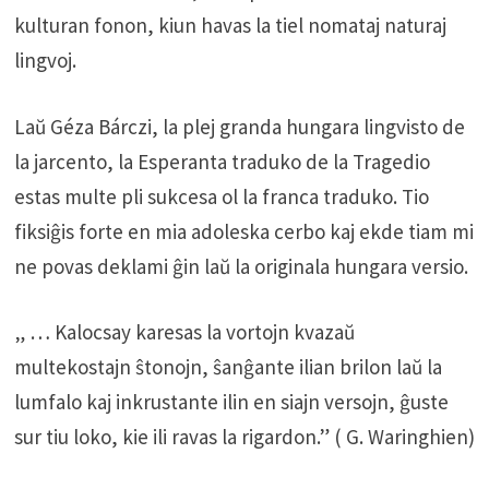
kulturan fonon, kiun havas la tiel nomataj naturaj
lingvoj.
Laŭ Géza Bárczi, la plej granda hungara lingvisto de
la jarcento, la Esperanta traduko de la Tragedio
estas multe pli sukcesa ol la franca traduko. Tio
fiksiĝis forte en mia adoleska cerbo kaj ekde tiam mi
ne povas deklami ĝin laŭ la originala hungara versio.
„ … Kalocsay karesas la vortojn kvazaŭ
multekostajn ŝtonojn, ŝanĝante ilian brilon laŭ la
lumfalo kaj inkrustante ilin en siajn versojn, ĝuste
sur tiu loko, kie ili ravas la rigardon.” ( G. Waringhien)