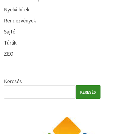
Nyelvi hírek
Rendezvények
Sajtó
Túrák
ZEO
Keresés
KERESÉS