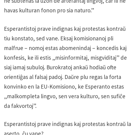
ne subtenas la uzon de artefaritaj lingvoj, ĉar ili ne
havas kulturan fonon pro sia naturo.”
Esperantistoj prave indignas kaj protestas kontraŭ
tiu konstato, sed vane. Eksaj komisionanoj pli
malfrue – nomoj estas abomenindaj – koncedis kaj
konfesis, ke ili estis „misinformitaj, misgviditaj” de
siaj iamaj subuloj. Burokratoj ankaŭ hodiaŭ ofte
orientiĝas al falsaj padoj. Daŭre plu regas la forta
konvinko en la EU-Komisiono, ke Esperanto estas
„malkompleta lingvo, sen vera kulturo, sen sufiĉe
da fakvortoj”.
Esperantistoj prave indignas kaj protestas kontraŭ la
aserto, ĉu vane?