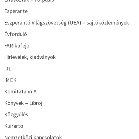
Esperante
Eszperantó Világszövetség (UEA) – sajtóközlemények
Évforduló
FAR-kafejo
Hírlevelek, kiadványok
IJL
IMEK
Komitatano A
Könyvek – Libroj
Közgyűlés
Kuirarto
Nemzetközi kapcsolatok