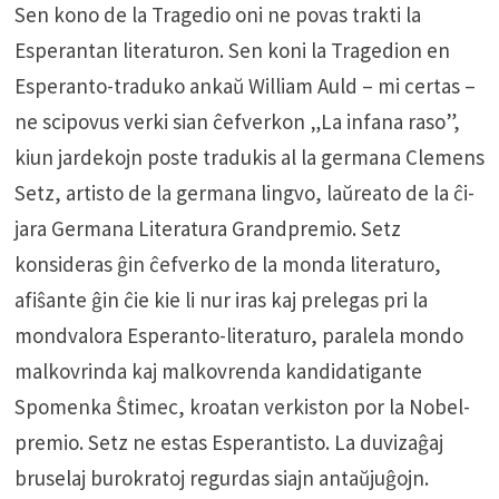
Sen kono de la Tragedio oni ne povas trakti la
Esperantan literaturon. Sen koni la Tragedion en
Esperanto-traduko ankaŭ William Auld – mi certas –
ne scipovus verki sian ĉefverkon „La infana raso”,
kiun jardekojn poste tradukis al la germana Clemens
Setz, artisto de la germana lingvo, laŭreato de la ĉi-
jara Germana Literatura Grandpremio. Setz
konsideras ĝin ĉefverko de la monda literaturo,
afiŝante ĝin ĉie kie li nur iras kaj prelegas pri la
mondvalora Esperanto-literaturo, paralela mondo
malkovrinda kaj malkovrenda kandidatigante
Spomenka Ŝtimec, kroatan verkiston por la Nobel-
premio. Setz ne estas Esperantisto. La duvizaĝaj
bruselaj burokratoj regurdas siajn antaŭjuĝojn.