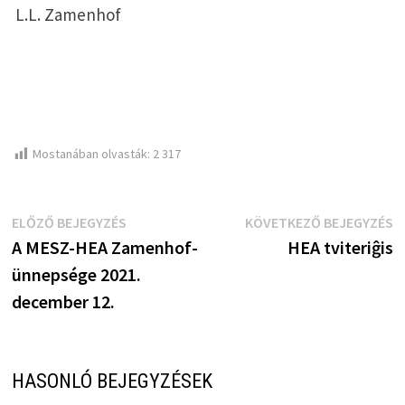
L.L. Zamenhof
Mostanában olvasták:
2 317
Bejegyzés
Előző
K
ELŐZŐ BEJEGYZÉS
KÖVETKEZŐ BEJEGYZÉS
bejegyzés:
b
A MESZ-HEA Zamenhof-
HEA tviteriĝis
navigáció
ünnepsége 2021.
december 12.
HASONLÓ BEJEGYZÉSEK