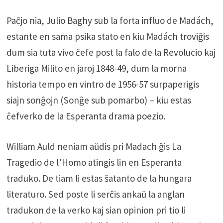
Paĉjo nia, Julio Baghy sub la forta influo de Madách,
estante en sama psika stato en kiu Madách troviĝis
dum sia tuta vivo ĉefe post la falo de la Revolucio kaj
Liberiga Milito en jaroj 1848-49, dum la morna
historia tempo en vintro de 1956-57 surpaperigis
siajn sonĝojn (Sonĝe sub pomarbo) – kiu estas
ĉefverko de la Esperanta drama poezio.
William Auld neniam aŭdis pri Madach ĝis La
Tragedio de l’Homo atingis lin en Esperanta
traduko. De tiam li estas ŝatanto de la hungara
literaturo. Sed poste li serĉis ankaŭ la anglan
tradukon de la verko kaj sian opinion pri tio li