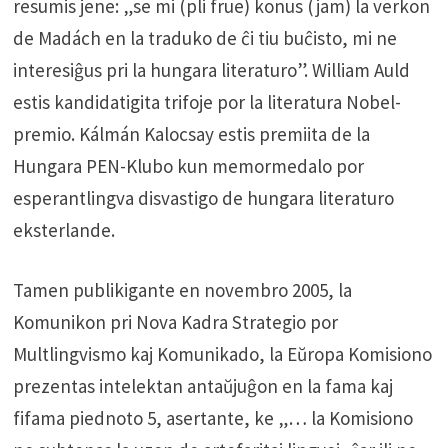
resumis jene: „se mi (pli frue) konus (jam) la verkon
de Madách en la traduko de ĉi tiu buĉisto, mi ne
interesiĝus pri la hungara literaturo”. William Auld
estis kandidatigita trifoje por la literatura Nobel-
premio. Kálmán Kalocsay estis premiita de la
Hungara PEN-Klubo kun memormedalo por
esperantlingva disvastigo de hungara literaturo
eksterlande.
Tamen publikigante en novembro 2005, la
Komunikon pri Nova Kadra Strategio por
Multlingvismo kaj Komunikado, la Eŭropa Komisiono
prezentas intelektan antaŭjuĝon en la fama kaj
fifama piednoto 5, asertante, ke „… la Komisiono