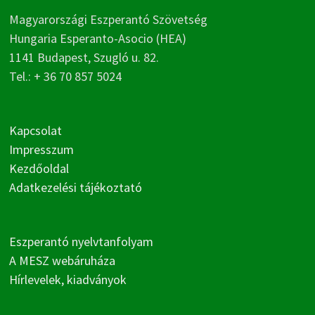
Magyarországi Eszperantó Szövetség
Hungaria Esperanto-Asocio (HEA)
1141 Budapest, Szugló u. 82.
Tel.: + 36 70 857 5024
Kapcsolat
Impresszum
Kezdőoldal
Adatkezelési tájékoztató
Eszperantó nyelvtanfolyam
A MESZ webáruháza
Hírlevelek, kiadványok