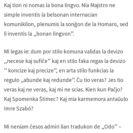
Kaj tion ni nomas la bona lingvo. Nia Majstro ne
simple inventis la belsonan internacian
komunikilon, plenumis la sonĝon de la Homaro, sed
li inventis la „bonan lingvon”.
Mi legas ie: dum por stilo komuna validas la devizo
„necese kaj sufiĉe” kaj en stilo faka regas la devizo
” koncize kaj precize”, en arta stilo funkcias la
regulo „abunde kaj redunde”. Ĉu tio veras? Jes tio
veras kaj ne veras, kaj mi ne scias. Kien kun Paĉjo?
Kaj Spomenka Ŝtimec? Kaj mia karmemora antaŭulo
Imre Szabó?
Mi neniam ĉesos admiri lian tradukon de „Odo” –