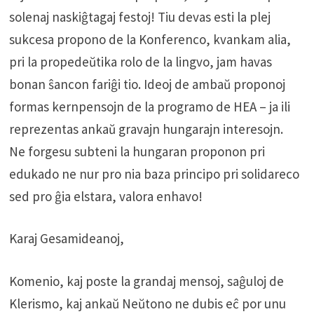
solenaj naskiĝtagaj festoj! Tiu devas esti la plej
sukcesa propono de la Konferenco, kvankam alia,
pri la propedeŭtika rolo de la lingvo, jam havas
bonan ŝancon fariĝi tio. Ideoj de ambaŭ proponoj
formas kernpensojn de la programo de HEA – ja ili
reprezentas ankaŭ gravajn hungarajn interesojn.
Ne forgesu subteni la hungaran proponon pri
edukado ne nur pro nia baza principo pri solidareco
sed pro ĝia elstara, valora enhavo!
Karaj Gesamideanoj,
Komenio, kaj poste la grandaj mensoj, saĝuloj de
Klerismo, kaj ankaŭ Neŭtono ne dubis eĉ por unu