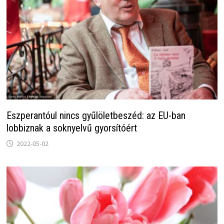
Eszperantóul nincs gyűlöletbeszéd: az EU-ban
lobbiznak a soknyelvű gyorsítóért
2022-05-02