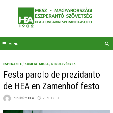
Skip
to
content
MENU
ESPERANTE
/
KOMITATANO A
/
RENDEZVÉNYEK
Festa parolo de prezidanto
de HEA en Zamenhof festo
Publikálta
HEA
2021-12-13