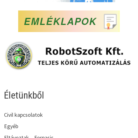
Életünkből
Civil kapcsolatok
Egyéb
Eltávoztak – Forpasis