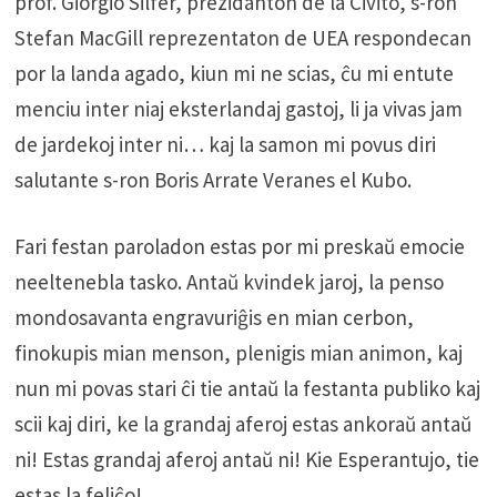
prof. Giorgio Silfer, prezidanton de la Civito, s-ron
Stefan MacGill reprezentaton de UEA respondecan
por la landa agado, kiun mi ne scias, ĉu mi entute
menciu inter niaj eksterlandaj gastoj, li ja vivas jam
de jardekoj inter ni… kaj la samon mi povus diri
salutante s-ron Boris Arrate Veranes el Kubo.
Fari festan paroladon estas por mi preskaŭ emocie
neeltenebla tasko. Antaŭ kvindek jaroj, la penso
mondosavanta engravuriĝis en mian cerbon,
finokupis mian menson, plenigis mian animon, kaj
nun mi povas stari ĉi tie antaŭ la festanta publiko kaj
scii kaj diri, ke la grandaj aferoj estas ankoraŭ antaŭ
ni! Estas grandaj aferoj antaŭ ni! Kie Esperantujo, tie
estas la feliĉo!