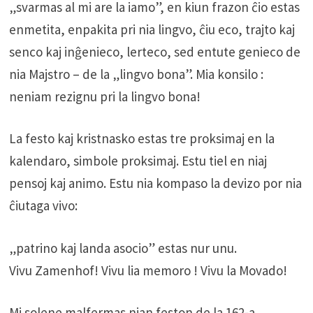
„svarmas al mi are la iamo”, en kiun frazon ĉio estas
enmetita, enpakita pri nia lingvo, ĉiu eco, trajto kaj
senco kaj inĝenieco, lerteco, sed entute genieco de
nia Majstro – de la „lingvo bona”. Mia konsilo :
neniam rezignu pri la lingvo bona!
La festo kaj kristnasko estas tre proksimaj en la
kalendaro, simbole proksimaj. Estu tiel en niaj
pensoj kaj animo. Estu nia kompaso la devizo por nia
ĉiutaga vivo:
„patrino kaj landa asocio” estas nur unu.
Vivu Zamenhof! Vivu lia memoro ! Vivu la Movado!
Mi solene malfermas nian feston de la 162-a