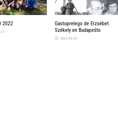
 2022
Gastoprelego de Erzsébet
Székely en Budapeŝto
-17
2012-02-29