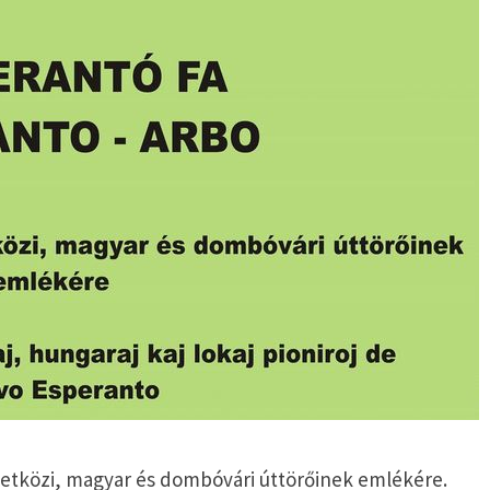
etközi, magyar és dombóvári úttörőinek emlékére.