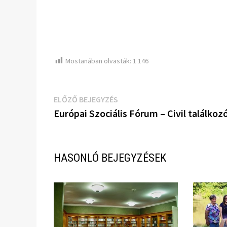
Mostanában olvasták:
1 146
Bejegyzés
Előző
ELŐZŐ BEJEGYZÉS
bejegyzés:
Európai Szociális Fórum – Civil találkoz
navigáció
HASONLÓ BEJEGYZÉSEK