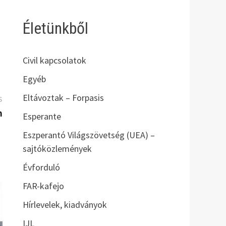
Életünkből
Civil kapcsolatok
Egyéb
Eltávoztak – Forpasis
Következő
S
bejegyzés:
n
Esperante
Eszperantó Világszövetség (UEA) –
sajtóközlemények
Évforduló
FAR-kafejo
Hírlevelek, kiadványok
IJL