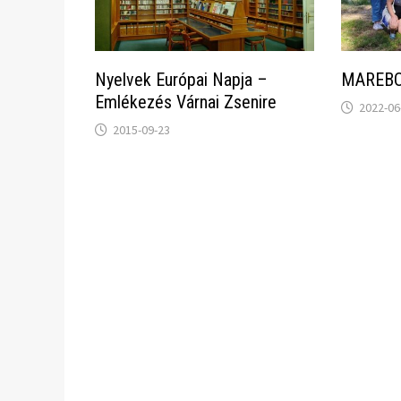
Nyelvek Európai Napja –
MAREBO
Emlékezés Várnai Zsenire
2022-06
2015-09-23