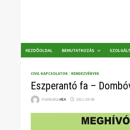
Skip
to
content
KEZDŐOLDAL
BEMUTATKOZÁS
SZOLGÁLT
CIVIL KAPCSOLATOK
/
RENDEZVÉNYEK
Eszperantó fa – Dombó
Publikálta
HEA
2011-03-08