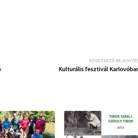
KÖVETKEZŐ BEJEGYZÉ
ó
Kulturális fesztivál Karlovóba