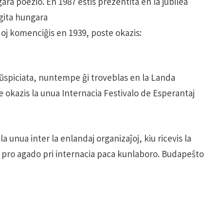
ra poezio. En 1987 estis prezentita en la jubilea
gita hungara
oj komenciĝis en 1939, poste okazis:
 aŭspiciata, nuntempe ĝi troveblas en la Landa
 okazis la unua Internacia Festivalo de Esperantaj
 unua inter la enlandaj organizaĵoj, kiu ricevis la
, pro agado pri internacia paca kunlaboro. Budapeŝto