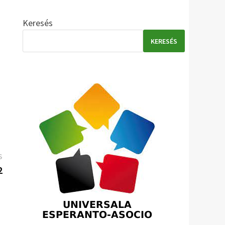
Keresés
KERESÉS
Következő
S
bejegyzés:
2