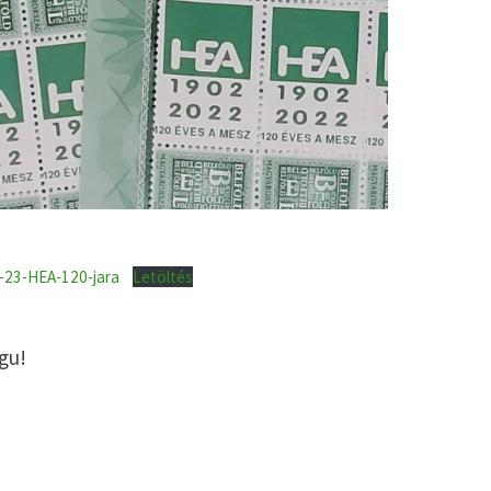
-23-HEA-120-jara
Letöltés
egu!