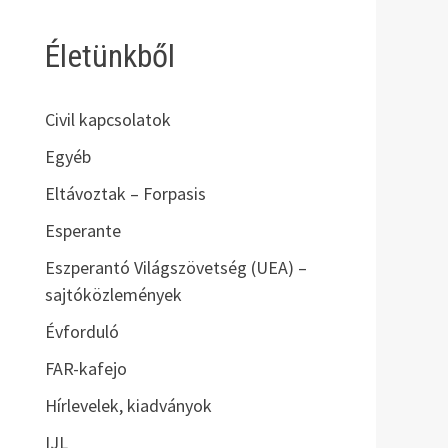
Életünkből
Civil kapcsolatok
Egyéb
Eltávoztak – Forpasis
Esperante
Eszperantó Világszövetség (UEA) –
sajtóközlemények
Évforduló
FAR-kafejo
Hírlevelek, kiadványok
IJL