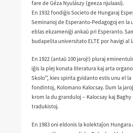
fare de Géza Nyulászy (geeza njulaasi).
En 1932 fondiĝis Societo de Hungaraj Esper
Seminarioj de Esperanto-Pedagogoj en la 
eblas ekzameniĝi ankaŭ pri Esperanto. Sam
budapeŝta universitato ELTE por havigi al 
En 1922 (antaŭ 100 jaroj!) pluraj eminentu
iĝis la plej konata literatura kaj arta orga
Skolo”, kies spirita gvidanto estis unu el la
fondintoj, Kolomano Kalocsay. Dum la jaroj ap
krom la du granduloj – Kalocsay kaj Baghy –
tradukistoj.
En 1983 oni eldonis la kolektaĵon Hungara A