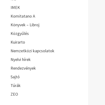
IMEK
Komitatano A
Könyvek – Libroj
Közgyűlés
Kuirarto
Nemzetközi kapcsolatok
Nyelvi hírek
Rendezvények
Sajtó
Túrák
ZEO