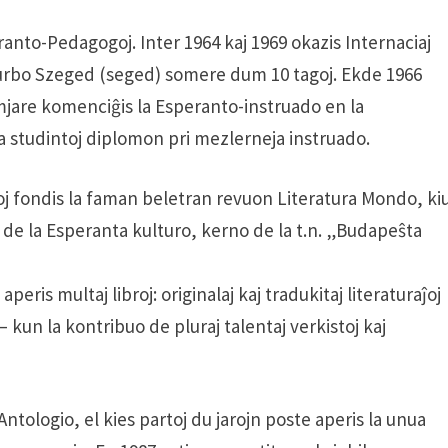
anto-Pedagogoj. Inter 1964 kaj 1969 okazis Internaciaj
urbo Szeged (seged) somere dum 10 tagoj. Ekde 1966
jare komenciĝis la Esperanto-instruado en la
la studintoj diplomon pri mezlerneja instruado.
loj fondis la faman beletran revuon Literatura Mondo, ki
no de la Esperanta kulturo, kerno de la t.n. „Budapeŝta
eris multaj libroj: originalaj kaj tradukitaj literaturaĵoj
 kun la kontribuo de pluraj talentaj verkistoj kaj
ntologio, el kies partoj du jarojn poste aperis la unua