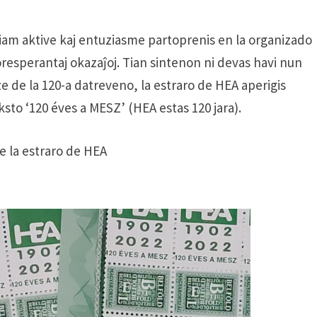
 ĉiam aktive kaj entuziasme partoprenis en la organizado
poresperantaj okazaĵoj. Tian sintenon ni devas havi nun
aze de la 120-a datreveno, la estraro de HEA aperigis
to ‘120 éves a MESZ’ (HEA estas 120 jara).
e la estraro de HEA