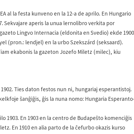
 al la festa kunveno en la 12-a de aprilo. En Hungario
7. Sekvajare aperis la unua lernolibro verkita por
gazeto Lingvo Internacia (eldonita en Svedio) ekde 190
yel (pron.: lendjel) en la urbo Szekszárd (seksaard).
 Tiam ekabonis la gazeton Jozefo Miletz (milec), kiu
902. Ties daton festos nun ni, hungariaj esperantistoj.
elkfoje ŝanĝiĝis, ĝis la nuna nomo: Hungaria Esperanto
ilo 1903. En 1903 en la centro de Budapeŝto komenciĝis
etz. En 1910 en alia parto de la ĉefurbo okazis kurso