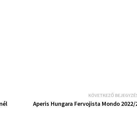
KÖVETKEZŐ BEJEGYZÉ
nél
Aperis Hungara Fervojista Mondo 2022/