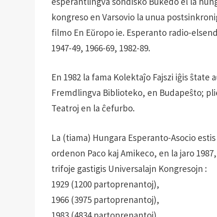
esperantlingva sondisko Bukedo el la hunga
kongreso en Varsovio la unua postsinkroni
filmo En Eŭropo ie. Esperanto radio-elsend
1947-49, 1966-69, 1982-89.
En 1982 la fama Kolektaĵo Fajszi iĝis ŝtate
Fremdlingva Biblioteko, en Budapeŝto; plie
Teatroj en la ĉefurbo.
La (tiama) Hungara Esperanto-Asocio estis la
ordenon Paco kaj Amikeco, en la jaro 1987
trifoje gastigis Universalajn Kongresojn :
1929 (1200 partoprenantoj),
1966 (3975 partoprenantoj),
1983 (4834 partoprenantoj).