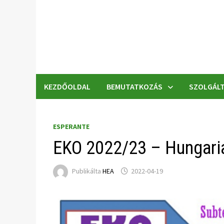
Skip
to
content
KEZDŐOLDAL
BEMUTATKOZÁS
SZOLGÁLT
ESPERANTE
EKO 2022/23 – Hungaria
Publikálta
HEA
2022-04-19