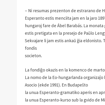
– Ni resumas prezenton de estrarano de HEA
Esperanto estis menciita jam en la jaro 189
hungaroj fare de Ábel Barabás. La monata 
estis pretigata en la presejo de Paŭlo Leng
Sekvajare li jam estis ankaŭ ĝia eldonisto.
fondis
societon.
La fondiĝo okazis en la komenco de marto 1
La nomo de la Eo-hungarlanda organizaĵo k
Asocio (ekde 1991). En Budapeŝto
la unua Esperanto-gramatiko aperis en apr
la unua Esperanto-kurso sub la gvido de Mil