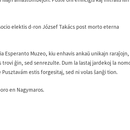
socio elektis d-ron József Takács post morto eterna
a Esperanto Muzeo, kiu enhavis ankaŭ unikajn raraĵojn,
s trovi ĝin, sed senrezulte. Dum la lastaj jardekoj la nom
usztavám estis forgesitaj, sed ni volas ŝanĝi tion.
moro en Nagymaros.