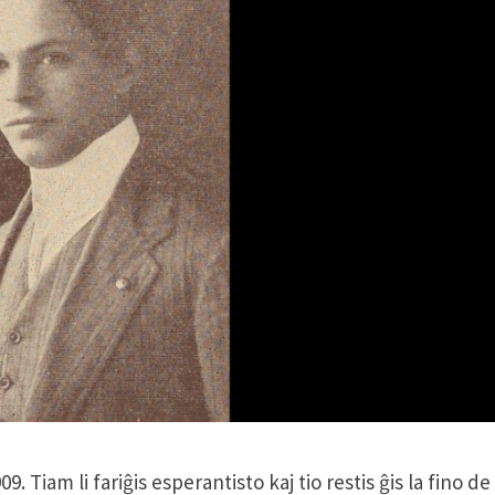
 Tiam li fariĝis esperantisto kaj tio restis ĝis la fino de