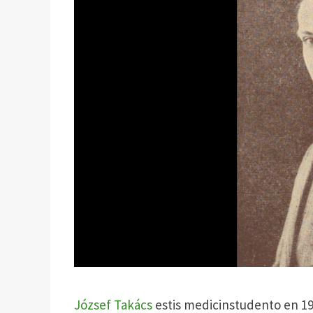
József Takács
estis medicinstudento en 1909.