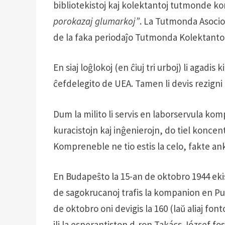
bibliotekistoj kaj kolektantoj tutmonde ko
porokazaj glumarkoj”
. La Tutmonda Asocio 
de la faka periodaĵo Tutmonda Kolektanto
En siaj loĝlokoj (en ĉiuj tri urboj) li agadis 
ĉefdelegito de UEA. Tamen li devis rezigni pr
Dum la milito li servis en laborservula komp
kuracistojn kaj inĝenierojn, do tiel koncentr
Kompreneble ne tio estis la celo, fakte an
En Budapeŝto la 15-an de oktobro 1944 eki
de sagokrucanoj trafis la kompanion en P
de oktobro oni devigis la 160 (laŭ aliaj fon
ili la esperantiston d-ron Takács József fosi