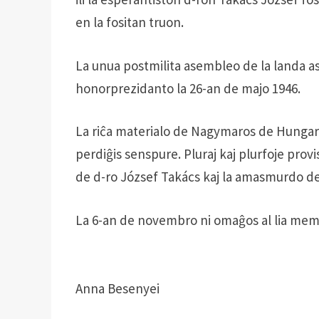
en la fositan truon.
La unua postmilita asembleo de la landa a
honorprezidanto la 26-an de majo 1946.
La riĉa materialo de Nagymaros de Hungari
perdiĝis senspure. Pluraj kaj plurfoje provi
de d-ro József Takács kaj la amasmurdo de P
La 6-an de novembro ni omaĝos al lia me
Anna Besenyei