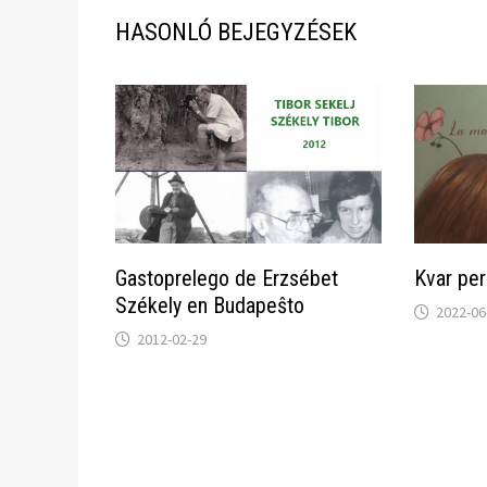
HASONLÓ BEJEGYZÉSEK
Gastoprelego de Erzsébet
Kvar per
Székely en Budapeŝto
2022-06
2012-02-29