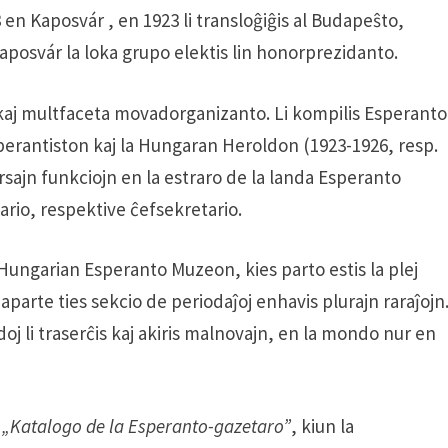
23 en Kaposvár , en 1923 li transloĝiĝis al Budapeŝto,
aposvár la loka grupo elektis lin honorprezidanto.
 kaj multfaceta movadorganizanto. Li kompilis Esperanto
sperantiston kaj la Hungaran Heroldon (1923-1926, resp.
ersajn funkciojn en la estraro de la landa Esperanto
tario, respektive ĉefsekretario.
a Hungarian Esperanto Muzeon, kies parto estis la plej
parte ties sekcio de periodaĵoj enhavis plurajn raraĵojn
oj li traserĉis kaj akiris malnovajn, en la mondo nur en
a
„Katalogo de la Esperanto-gazetaro”
, kiun la