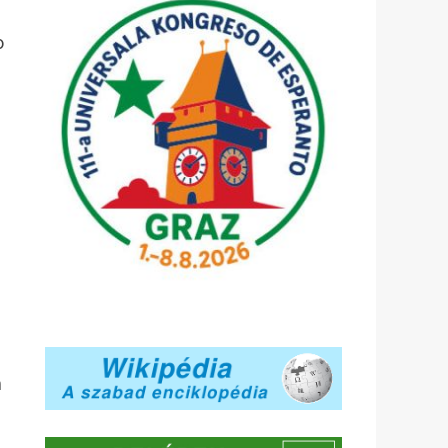
j
o
n