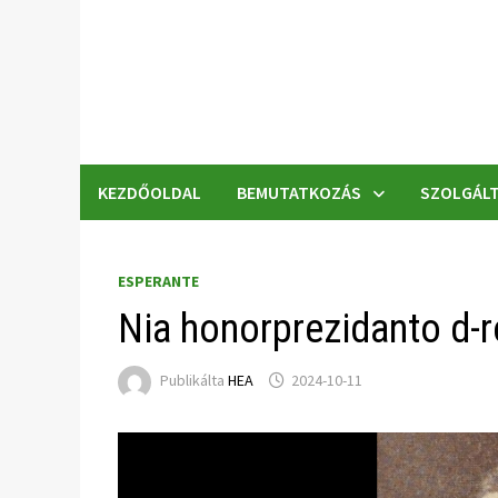
Skip
to
content
KEZDŐOLDAL
BEMUTATKOZÁS
SZOLGÁLT
ESPERANTE
Nia honorprezidanto d-
Publikálta
HEA
2024-10-11