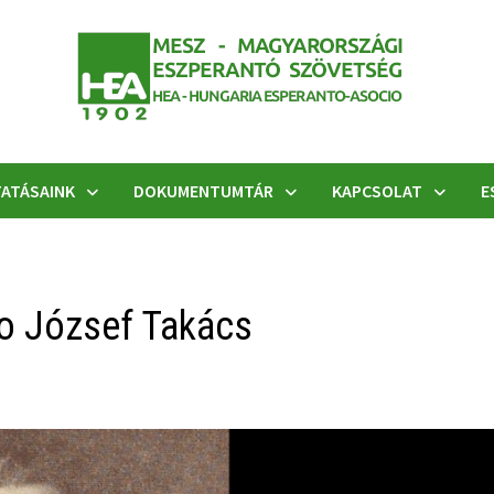
ATÁSAINK
DOKUMENTUMTÁR
KAPCSOLAT
E
ro József Takács