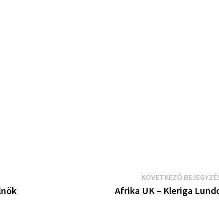
KÖVETKEZŐ BEJEGYZÉ
elnök
Afrika UK – Kleriga Lund