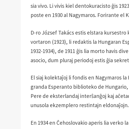
sia vivo. Li vivis kiel dentokuracisto ĝis 19
poste en 1930 al Nagymaros. Forirante el K
D-ro József Takács estis elstara kursestro
vortaron (1923), li redaktis la Hungaran E
1932-1934), de 1911 ĝis lia morto havis div
asocio, dum pluraj periodoj estis ĝia sekre
El siaj kolektaĵoj li fondis en Nagymaros l
granda Esperanto biblioteko de Hungario, a
Pere de eksterlandaj interŝanĝoj kaj aĉetad
unusola ekzemplero restintajn eldonaĵojn.
En 1934 en Ĉehoslovakio aperis lia verko l