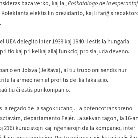
nsideras baza verko, kaj la
„Poŝkatalogo de la esperanta
Kolektanta elektis lin prezidanto, kaj li fariĝis redaktor
.
kiel UEA delegito inter 1938 kaj 1940 li estis la hungaria
i tio kaj pri kelkaj aliaj funkcioj pro sia juda deveno.
anio en Jolsva (Jelšava), al tiu trupo oni sendis nur
ite la armeo neniel profitis de ilia faka scio.
kaŭ tiu ĉi estis punkompanio.
s la regado de la sagokrucanoj. La potencotranspreno
usztavám, departamento Fejér. La sekvan tagon, la 16-a
toj 216) kuracistojn kaj inĝenierojn de la kompanio, inter
 iliajn amastombejon. Poste oni envicigis kaj mitralis ilin