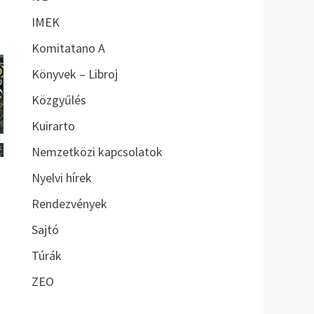
IMEK
Komitatano A
Könyvek – Libroj
Közgyűlés
Kuirarto
Nemzetközi kapcsolatok
Nyelvi hírek
Rendezvények
Sajtó
Túrák
ZEO