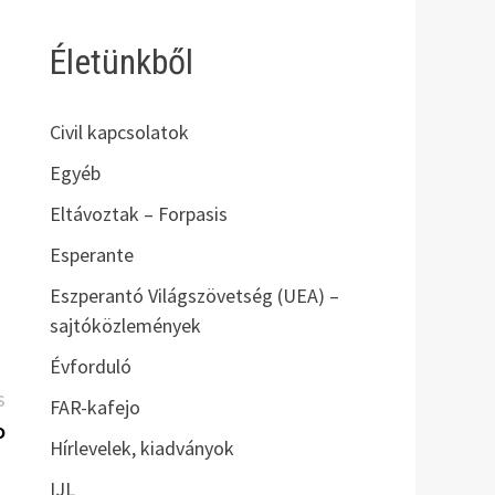
Életünkből
Civil kapcsolatok
Egyéb
Eltávoztak – Forpasis
Esperante
Eszperantó Világszövetség (UEA) –
sajtóközlemények
Évforduló
Következő
S
FAR-kafejo
bejegyzés:
o
Hírlevelek, kiadványok
IJL