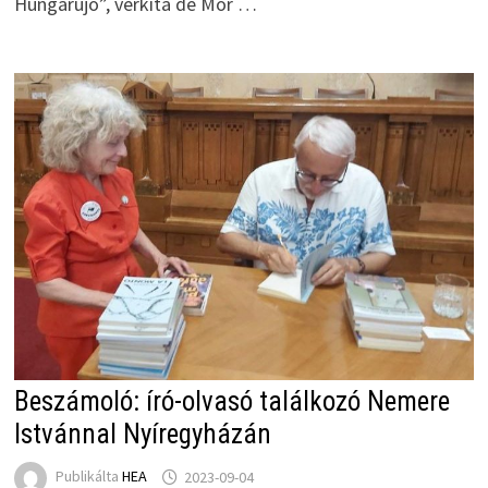
Hungarujo”, verkita de Mór …
Beszámoló: író-olvasó találkozó Nemere
Istvánnal Nyíregyházán
Publikálta
HEA
2023-09-04