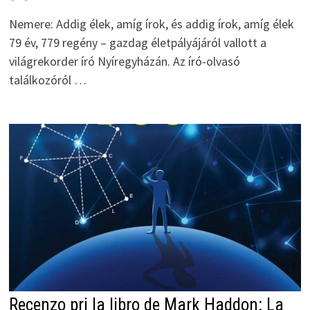
Nemere: Addig élek, amíg írok, és addig írok, amíg élek
79 év, 779 regény – gazdag életpályájáról vallott a
világrekorder író Nyíregyházán. Az író-olvasó
találkozóról …
Recenzo pri la libro de Mark Haddon: La