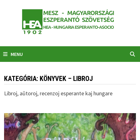
Skip
to
content
MENU
KATEGÓRIA:
KÖNYVEK – LIBROJ
Libroj, aŭtoroj, recenzoj esperante kaj hungare