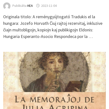
Publikálta
HEA
2023-11-04
Originala titolo: A reménygyújtogató Tradukis el la
hungara: Jozefo Horvath Ĉiuj rajtoj rezervitaj, inkluzive
ĉiajn multobligojn, kopiojn kaj publikigojn Eldonis:
Hungaria Esperanto-Asocio Respondeca por la …