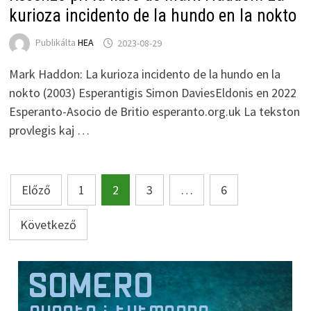
kurioza incidento de la hundo en la nokto
Publikálta
HEA
2023-08-29
Mark Haddon: La kurioza incidento de la hundo en la
nokto (2003) Esperantigis Simon DaviesEldonis en 2022
Esperanto-Asocio de Britio esperanto.org.uk La tekston
provlegis kaj …
Bejegyzések
Előző
1
2
3
…
6
lapozása
Következő