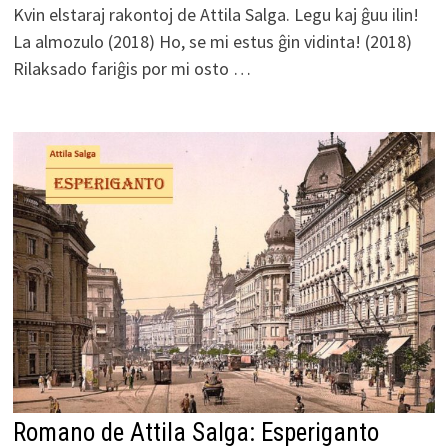
Kvin elstaraj rakontoj de Attila Salga. Legu kaj ĝuu ilin!
La almozulo (2018) Ho, se mi estus ĝin vidinta! (2018)
Rilaksado fariĝis por mi osto …
Romano de Attila Salga: Esperiganto