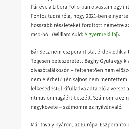
Pár éve a Libera Folio-ban olvastam egy int
Fontos tudni róla, hogy 2021-ben elnyerte 
hosszabb részleteket fordított németre a
raso-ból. (William Auld:
A gyermeki faj
).
Bár Setz nem eszperantista, érdeklődik a 
Teljesen beleszeretett Baghy Gyula egyik 
olvasótalálkozón – feltehetően nem elősz
nem elérhető (én sajnos nem mentettem l
lelkesedéstől kifulladva adta elő a verset
ritmus önmagáért beszélt. Számomra ez reve
nagykövete – számomra ez nyilvánvaló.
Már tavaly nyáron, az Európai Eszperantó