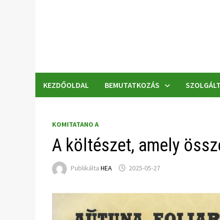
Skip
to
content
KEZDŐOLDAL
BEMUTATKOZÁS
SZOLGÁLT
KOMITATANO A
A költészet, amely össz
Publikálta
HEA
2025-05-27