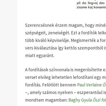
Szerencsésnek érzem magam, hogy mindenki
szépségeit, zeneiségét. Ezt a fordítók lel
több kiváló képviselője. Megismerték a fordí
vers kiválasztása így kettős szempontból i
miatt egyaránt.
A fordítások színvonala is megerősítette 
verset elvileg lehetetlen lefordítani egy 
fordítás. Felötlött bennem
Paul Verlaine
Ő
–, amely számos nyelven – eszperantóul is!
mondtam magamban:
Baghy Gyula
Őszi fa