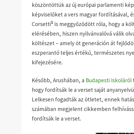
köszöntöttük az új európai parlamenti k
képviselőket a vers magyar fordításával, 
1
Corsetti
is meggyőződött róla, hogy a kö
elérésében, hiszen nyilvánvalóvá válik olv
költészet – amely öt generáción át fejlődö
eszperantó teljes értékű, természetes ny
kifejezésére.
Később, Arushában, a
Budapesti Iskoláról
hogy fordítsák le a verset saját anyanyelv
Lelkesen fogadták az ötletet, ennek hatás
számában megjelent cikkemben felhívással
fordítsák le a verset.