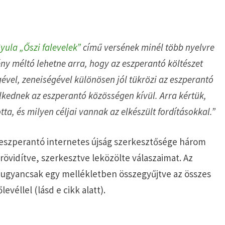
yula „Őszi falevelek”
című versének minél több nyelvre
mény méltó lehetne arra, hogy az eszperantó költészet
ével, zeneiségével különösen jól tükrözi az eszperantó
lkednek az eszperantó közösségen kívül. Arra kértük,
tta, és milyen céljai vannak az elkészült fordításokkal.”
eszperantó internetes újság szerkesztősége három
lerövidítve, szerkesztve leközölte válaszaimat. Az
 ugyancsak egy mellékletben összegyűjtve az összes
levéllel (lásd e cikk alatt).