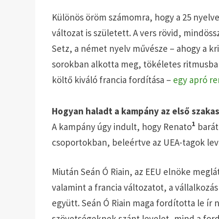
Különös öröm számomra, hogy a 25 nyelven
változat is született. A vers rövid, mindö
Setz, a német nyelv művésze – ahogy a krit
sorokban alkotta meg, tökéletes ritmusba
költő kiváló francia fordítása –
egy apró 
Hogyan haladt a kampány az első szaka
1
A kampány úgy indult, hogy Renato
barát
csoportokban, beleértve az UEA-tagok level
Miután Seán Ó Riain, az EEU elnöke meglá
valamint a francia változatot, a vállalkozás
együtt. Seán Ó Riain maga fordította le ír 
szövetségeknek szánt levelet, mind a fordí