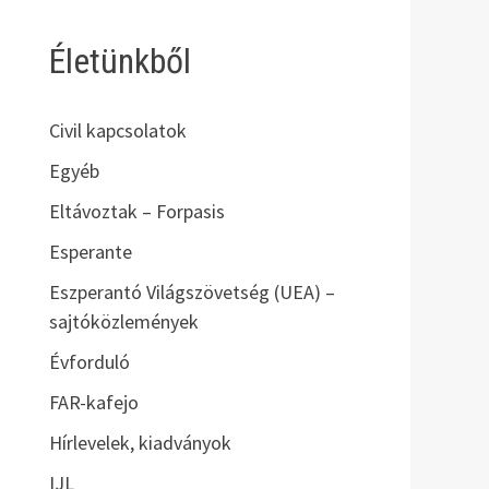
Életünkből
Civil kapcsolatok
Egyéb
Eltávoztak – Forpasis
Esperante
Eszperantó Világszövetség (UEA) –
sajtóközlemények
Évforduló
FAR-kafejo
Hírlevelek, kiadványok
IJL