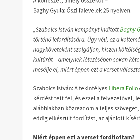
A költészet, amely összeköt –
Baghy Gyula: Őszi falevelek 25 nyelven.
„Szabolcs István kampányt indított
Baghy G
történő lefordítására. Úgy véli, ez a költe
nagyköveteként szolgáljon, hiszen költőiség
kultúrát – amelynek létezésében sokan kéte
mesélje el, miért éppen ezt a verset választo
Szabolcs István: A tekintélyes
Libera Folio
kérdést tett fel, és ezzel a felvezetővel, 
alábbiakban közreadom a teljes szöveget,
eddig elkészült fordítást, az ajánlott kísérő
Miért éppen ezt a verset fordítottam?