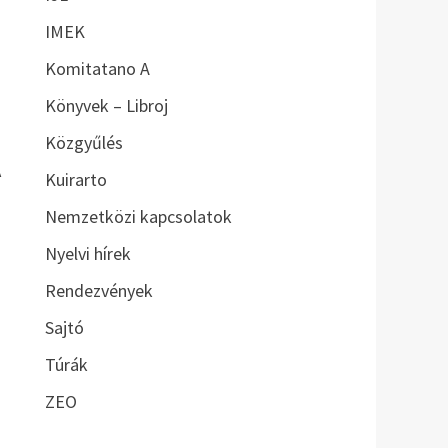
IMEK
Komitatano A
Könyvek – Libroj
Közgyűlés
A
Kuirarto
Nemzetközi kapcsolatok
Nyelvi hírek
Rendezvények
Sajtó
Túrák
ZEO