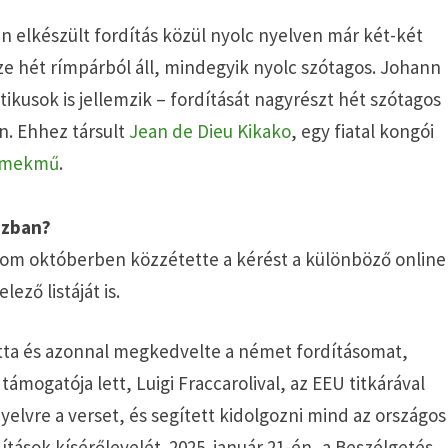
 elkészült fordítás közül nyolc nyelven már két-két
ssze hét rímpárból áll, mindegyik nyolc szótagos. Johann
ikusok is jellemzik – fordítását nagyrészt hét szótagos
n. Ehhez társult
Jean de Dieu Kikako
, egy fiatal kongói
remekmű
.
szban?
om októberben közzétette a kérést a különböző online
ező listáját is.
tta és azonnal megkedvelte a német fordításomat,
 támogatója lett, Luigi Fraccarolival, az EEU titkárával
nyelvre a verset, és segített kidolgozni mind az országos
tások kísérőlevelét. 2025. január 21-én, a Beszélgetés