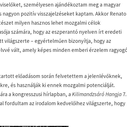
épviselőket, személyesen ajándékoztam meg a magyar
és nagyon pozitív visszajelzéseket kaptam. Akkor Renato
ltészet milyen hasznos lehet mozgalmi célok
asója számára, hogy az eszperantó nyelven írt eredeti
tt világszerte – egyértelműen bizonyítja, hogy az
elvvé vált, amely képes minden emberi érzelem ragyog
tartott előadásom során felvetettem a jelenlévőknek,
ükre, és használják ki ennek mozgalmi potenciálját.
ára a kongresszusi hírlapban, a
Kilimandzsáró Hangja
7.
 fordultam az irodalom kedvelőihez világszerte, hogy