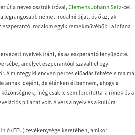
erjút a neves osztrák íróval,
Clemens Johann Setz
-cel.
a legrangosabb német irodalmi díjat, és ő az, aki
z eszperantó irodalom egyik remekművéből: La infana
tervezett nyelvek iránt, és az eszperantó lenyűgözte.
versébe, amelyet eszperantóul szavalt el egy
ör. A mintegy kilencven perces előadás felvétele ma má
e annak idején), de élénken él bennem, ahogy a
 a közönségnek, még csak le sem fordította: a rímek és a
lációs pillanat volt. A vers a nyelv és a kultúra
 Unió (EEU) tevékenysége keretében, amikor