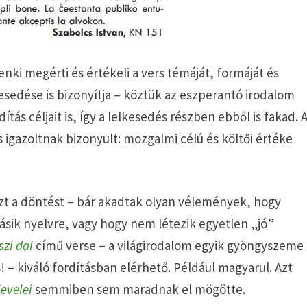
 megérti és értékeli a vers témáját, formáját és
kesedése is bizonyítja – köztük az eszperantó irodalom
tás céljait is, így a lelkesedés részben ebből is fakad. 
s igazoltnak bizonyult: mozgalmi célú és költői értéke
ezt a döntést – bár akadtak olyan vélemények, hogy
másik nyelvre, vagy hogy nem létezik egyetlen „jó”
szi dal
című verse – a világirodalom egyik gyöngyszeme
 – kiváló fordításban elérhető. Például magyarul. Azt
levelei
semmiben sem maradnak el mögötte.