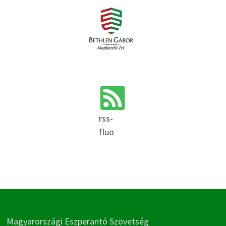
rss-
fluo
Magyarországi Eszperantó Szövetség