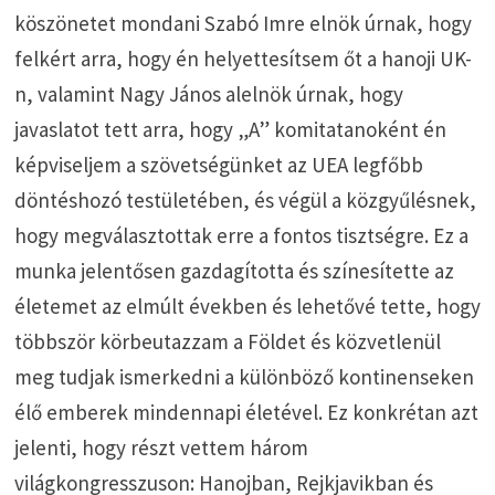
köszönetet mondani Szabó Imre elnök úrnak, hogy
felkért arra, hogy én helyettesítsem őt a hanoji UK-
n, valamint Nagy János alelnök úrnak, hogy
javaslatot tett arra, hogy „A” komitatanoként én
képviseljem a szövetségünket az UEA legfőbb
döntéshozó testületében, és végül a közgyűlésnek,
hogy megválasztottak erre a fontos tisztségre. Ez a
munka jelentősen gazdagította és színesítette az
életemet az elmúlt években és lehetővé tette, hogy
többször körbeutazzam a Földet és közvetlenül
meg tudjak ismerkedni a különböző kontinenseken
élő emberek mindennapi életével. Ez konkrétan azt
jelenti, hogy részt vettem három
világkongresszuson: Hanojban, Rejkjavikban és