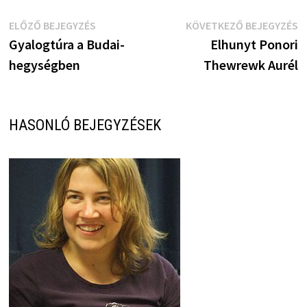
Bejegyzés
Előző
K
ELŐZŐ BEJEGYZÉS
KÖVETKEZŐ BEJEGYZÉS
bejegyzés:
b
Gyalogtúra a Budai-
Elhunyt Ponori
navigáció
hegységben
Thewrewk Aurél
HASONLÓ BEJEGYZÉSEK