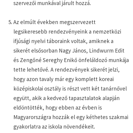
szervezői munkával járult hozzá.
Az elmúlt években megszervezett
legsikeresebb rendezvényeink a nemzetközi
ifjúsági nyelvi táboraink voltak, amiknek a
sikerét elsősorban Nagy János, Lindwurm Edit
és Zengőné Sereghy Enikő önfeláldozó munkája
tette lehetővé. A rendezvények sikerét jelzi,
hogy azon tavaly már egy komplett koreai
középiskolai osztály is részt vett két tanárnővel
együtt, akik a kedvező tapasztalatok alapján
eldöntötték, hogy ebben az évben is
Magyarországra hozzák el egy kéthetes szakmai
gyakorlatra az iskola növendékeit.