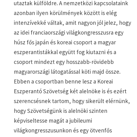
utaztak külföldre. A nemzetközi kapcsolataink
azonban ilyen körülmények között is elég
intenzívekké váltak, amit nagyon jól jelez, hogy
az idei franciaországi világkongresszusra egy
húsz fős japán és koreai csoport a magyar
eszperantistákkal együtt fog kiutazni és a
csoport mindezt egy hosszabb-rövidebb
magyarországi látogatással köti majd össze.
Ebben a csoportban benne lesz a Koreai
Eszperantó Szövetség két alelnöke is és ezért
szerencsésnek tartom, hogy sikerült elérnünk,
hogy Szövetségünk is alelnöki szinten
képviseltesse magát a jubileumi
világkongresszusunkon és egy ötvenfős