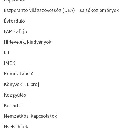
Eszperantó Világszövetség (UEA) – sajtóközlemények
Évforduló
FAR-kafejo
Hírlevelek, kiadványok
IJL
IMEK
Komitatano A
Könyvek – Libroj
Közgyűlés
Kuirarto
Nemzetközi kapcsolatok
Nyelvi hírek